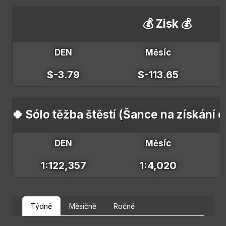
💰 Zisk 💰
DEN
Měsíc
$-3.79
$-113.65
🍀 Sólo těžba štěstí (Šance na získání 
DEN
Měsíc
1:122,357
1:4,020
Týdně
Měsíčně
Ročně