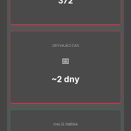
372
ZBÝVAJÍCÍ ČAS
📅
~2 dny
DALŠÍ ZMĚNA