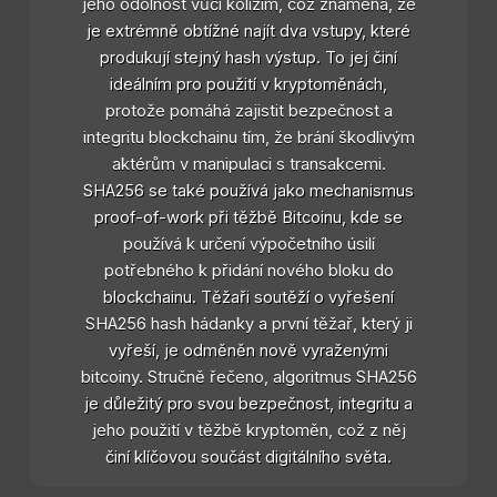
jeho odolnost vůči kolizím, což znamená, že
je extrémně obtížné najít dva vstupy, které
produkují stejný hash výstup. To jej činí
ideálním pro použití v kryptoměnách,
protože pomáhá zajistit bezpečnost a
integritu blockchainu tím, že brání škodlivým
aktérům v manipulaci s transakcemi.
SHA256 se také používá jako mechanismus
proof-of-work při těžbě Bitcoinu, kde se
používá k určení výpočetního úsilí
potřebného k přidání nového bloku do
blockchainu. Těžaři soutěží o vyřešení
SHA256 hash hádanky a první těžař, který ji
vyřeší, je odměněn nově vyraženými
bitcoiny. Stručně řečeno, algoritmus SHA256
je důležitý pro svou bezpečnost, integritu a
jeho použití v těžbě kryptoměn, což z něj
činí klíčovou součást digitálního světa.