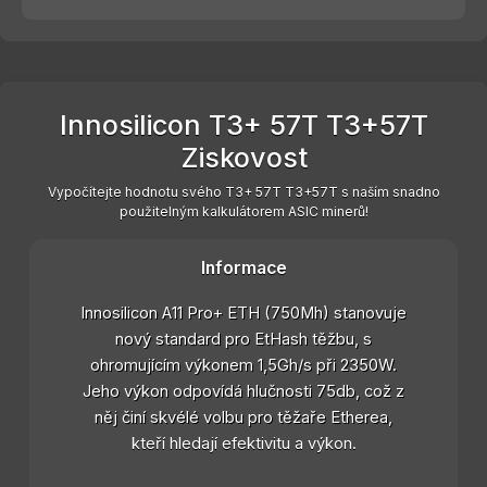
Innosilicon T3+ 57T T3+57T
Ziskovost
Vypočítejte hodnotu svého T3+ 57T T3+57T s naším snadno
použitelným kalkulátorem ASIC minerů!
Informace
Innosilicon A11 Pro+ ETH (750Mh) stanovuje
nový standard pro EtHash těžbu, s
ohromujícím výkonem 1,5Gh/s při 2350W.
Jeho výkon odpovídá hlučnosti 75db, což z
něj činí skvélé volbu pro těžaře Etherea,
kteří hledají efektivitu a výkon.