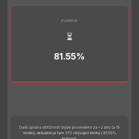
POKROK
⏳
81.55%
Další úprava obtížnosti bude provedena za ~2 dny (a 15
hodin), aktuálně je tam 372 zbývající bloky ( 81.55%
hotovo).