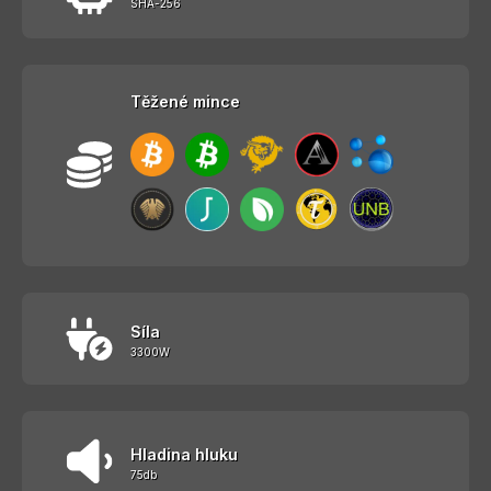
SHA-256
Těžené mince
Síla
3300W
Hladina hluku
75db