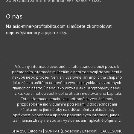
30 N Gould St Ste R
Sheridan
WY 82801 - USA
O nás
Na asic-miner-profitabilita.com si můžete zkontrolovat
nejnovější minery a jejich zisky.
Všechny informace uvedené na této stránce slouží pouze k
počátečním informačním účelům a nepředstavují doporučení k
nákupu nebo prodeji. Není ani výslovně, ani implicitně chápáno
jako záruka určitého cenového vývoje jakýchkoliv uvedených
finančních nástrojů nebo jako výzva k akci. Kryptoměny nesou
rizika, která mohou vést k úplné ztrátě investovaného kapitálu.
Tyto informace nenahrazují odborné (investiční) rady
přizpůsobené individuálním potřebám. Odpovědnost ani
záruka nebo jiné nároky na odškodnění za aktuálnost,
správnost, vhodnost a úplnost poskytnutých informací, jakož i
za finanční ztráty, nejsou ani výslovně, ani implicitně přijímány.
SHA 256 (Bitcoin)
|
SCRYPT (Dogecoin / Litecoin)
|
EAGLESONG