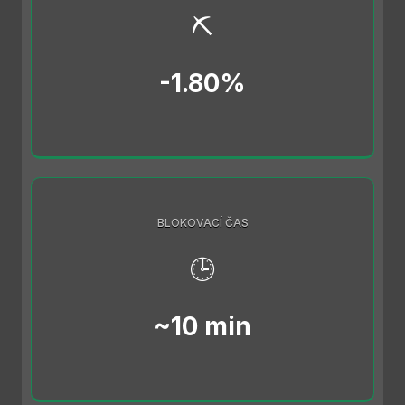
⛏️
-1.80%
BLOKOVACÍ ČAS
🕒
~10 min