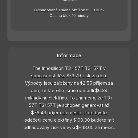
Odhadovaná změna obtížnosti: -1.80%
Čas na blok 10 minuty
Informace
The Innosilicon T3+ 57T T3+57T v
současnosti těží $-3.79 zisk za den.
Výpočty jsou založeny na $2.55 příjem za
den, ze kterého jsme odečetli $6.34
náklady na elektřinu. To znamená, že T3+
57T T3+57T je schopen generovat až
$76.43 příjem za měsíc. Poté byste
odečetli cenu elektřiny $190.08 budete mít
odhadovaný zisk ve výši $-113.65 za měsíc.