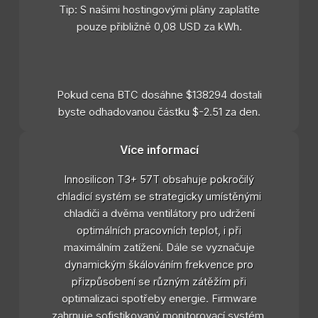
Tip: S našimi hostingovými plány zaplatíte
pouze přibližně 0,08 USD za kWh.
Pokud cena BTC dosáhne $138294 dostali
byste odhadovanou částku $-2.51 za den.
Více informací
Innosilicon T3+ 57T obsahuje pokročilý
chladicí systém se strategicky umístěnými
chladiči a dvěma ventilátory pro udržení
optimálních pracovních teplot, i při
maximálním zatížení. Dále se vyznačuje
dynamickým škálováním frekvence pro
přizpůsobení se různým zátěžím při
optimalizaci spotřeby energie. Firmware
zahrnuje sofistikovaný monitorovací systém,