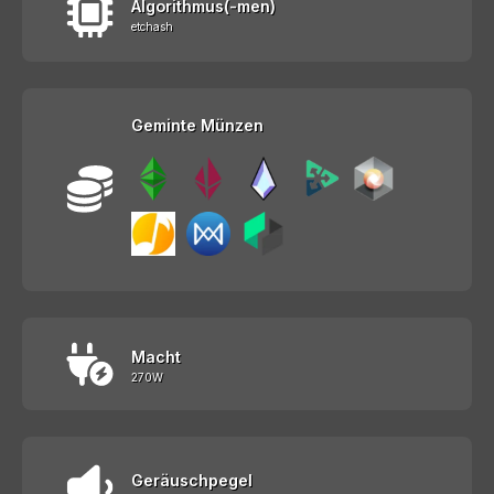
Algorithmus(-men)
etchash
Geminte Münzen
Macht
270W
Geräuschpegel