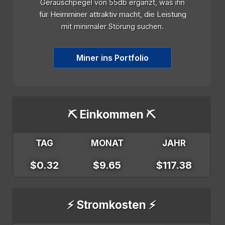
Geräuschpegel von 55db ergänzt, was ihn
für Heimminer attraktiv macht, die Leistung
mit minimaler Störung suchen.
Miner ins Portfolio
⛏️ Einkommen ⛏️
TAG
MONAT
JAHR
$0.32
$9.65
$117.38
⚡ Stromkosten ⚡