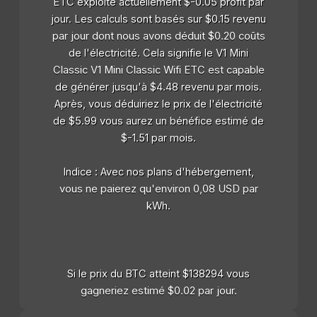
ETC exploite actuellement $-0.05 profit par
jour. Les calculs sont basés sur $0.15 revenu
par jour dont nous avons déduit $0.20 coûts
de l'électricité. Cela signifie le V1 Mini
Classic V1 Mini Classic Wifi ETC est capable
de générer jusqu'à $4.48 revenu par mois.
Après, vous déduiriez le prix de l'électricité
de $5.99 vous aurez un bénéfice estimé de
$-1.51 par mois.
Indice : Avec nos plans d'hébergement,
vous ne paierez qu'environ 0,08 USD par
kWh.
Si le prix du BTC atteint $138294 vous
gagneriez estimé $0.02 par jour.