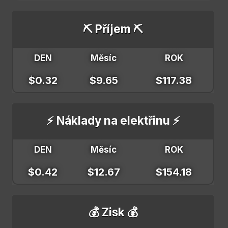
⛏️ Příjem ⛏️
DEN
Měsíc
ROK
$0.32
$9.65
$117.38
⚡ Náklady na elektřinu ⚡
DEN
Měsíc
ROK
$0.42
$12.67
$154.18
💰 Zisk 💰