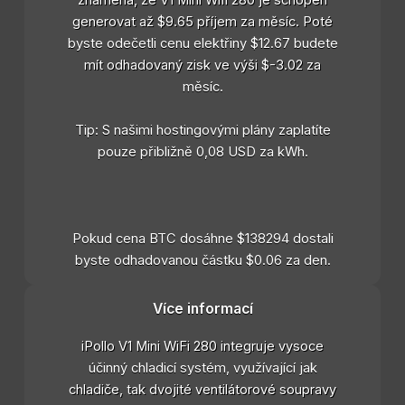
znamená, že V1 Mini Wifi 280 je schopen
generovat až $9.65 příjem za měsíc. Poté
byste odečetli cenu elektřiny $12.67 budete
mít odhadovaný zisk ve výši $-3.02 za
měsíc.
Tip: S našimi hostingovými plány zaplatíte
pouze přibližně 0,08 USD za kWh.
Pokud cena BTC dosáhne $138294 dostali
byste odhadovanou částku $0.06 za den.
Více informací
iPollo V1 Mini WiFi 280 integruje vysoce
účinný chladicí systém, využívající jak
chladiče, tak dvojité ventilátorové soupravy