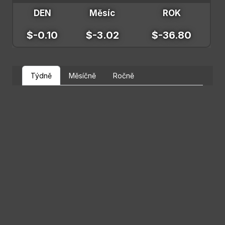
DEN
Měsíc
ROK
$-0.10
$-3.02
$-36.80
Týdně
Měsíčně
Ročně