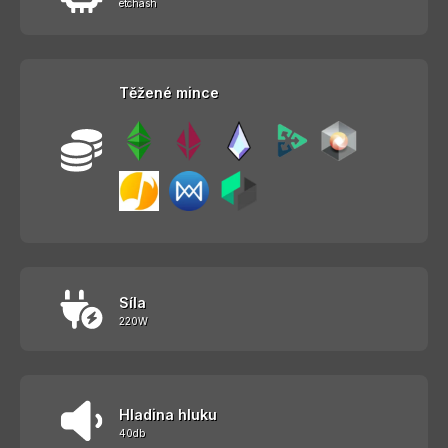
etchash
Těžené mince
Síla
220W
Hladina hluku
40db