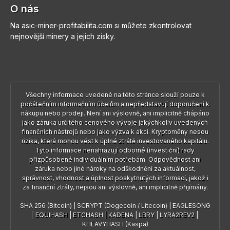
O nás
Na asic-miner-profitabilita.com si můžete zkontrolovat
nejnovější minery a jejich zisky.
Všechny informace uvedené na této stránce slouží pouze k
počátečním informačním účelům a nepředstavují doporučení k
nákupu nebo prodeji. Není ani výslovně, ani implicitně chápáno
jako záruka určitého cenového vývoje jakýchkoliv uvedených
finančních nástrojů nebo jako výzva k akci. Kryptoměny nesou
rizika, která mohou vést k úplné ztrátě investovaného kapitálu.
Tyto informace nenahrazují odborné (investiční) rady
přizpůsobené individuálním potřebám. Odpovědnost ani
záruka nebo jiné nároky na odškodnění za aktuálnost,
správnost, vhodnost a úplnost poskytnutých informací, jakož i
za finanční ztráty, nejsou ani výslovně, ani implicitně přijímány.
SHA 256 (Bitcoin)
|
SCRYPT (Dogecoin / Litecoin)
|
EAGLESONG
|
EQUIHASH
|
ETCHASH
|
KADENA
|
LBRY
|
LYRA2REV2
|
KHEAVYHASH (Kaspa)