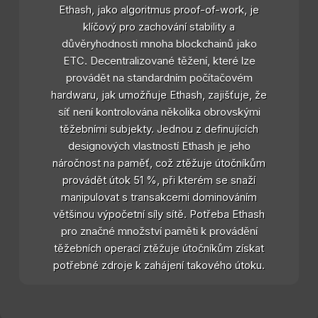
Ethash, jako algoritmus proof-of-work, je
klíčový pro zachování stability a
důvěryhodnosti mnoha blockchainů jako
ETC. Decentralizované těžení, které lze
provádět na standardním počítačovém
hardwaru, jak umožňuje Ethash, zajišťuje, že
síť není kontrolována několika obrovskými
těžebními subjekty. Jednou z definujících
designových vlastností Ethash je jeho
náročnost na paměť, což ztěžuje útočníkům
provádět útok 51 %, při kterém se snaží
manipulovat s transakcemi dominováním
většinou výpočetní síly sítě. Potřeba Ethash
pro značné množství paměti k provádění
těžebních operací ztěžuje útočníkům získat
potřebné zdroje k zahájení takového útoku.