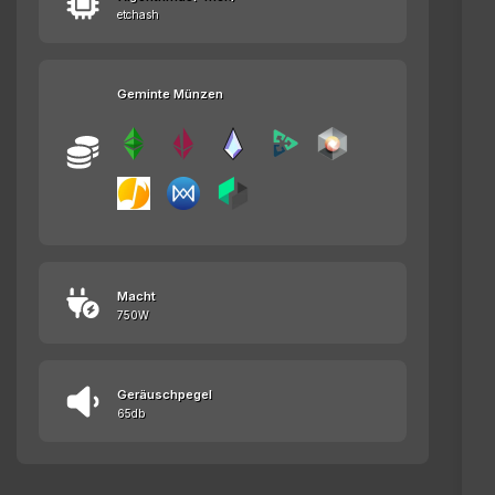
etchash
Geminte Münzen
Macht
750W
Geräuschpegel
65db