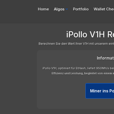
Home
Algos
Portfolio
Wallet Che
iPollo V1H Re
Berechnen Sie den Wert Ihrer V1H mit unserem ei
Informat
iPollo V1H, optimiert für EtHash, liefert 950Mh/s b
Effizienz und Leistung, begleitet von eine
Miner ins Po