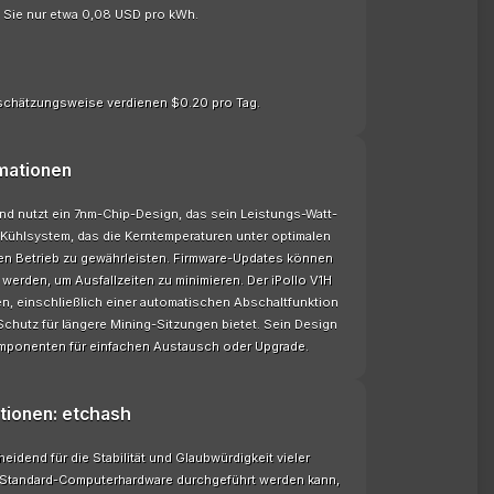
n Sie nur etwa 0,08 USD pro kWh.
schätzungsweise verdienen $0.20 pro Tag.
mationen
 und nutzt ein 7nm-Chip-Design, das sein Leistungs-Watt-
r-Kühlsystem, das die Kerntemperaturen unter optimalen
ten Betrieb zu gewährleisten. Firmware-Updates können
werden, um Ausfallzeiten zu minimieren. Der iPollo V1H
, einschließlich einer automatischen Abschaltfunktion
chutz für längere Mining-Sitzungen bietet. Sein Design
omponenten für einfachen Austausch oder Upgrade.
tionen: etchash
eidend für die Stabilität und Glaubwürdigkeit vieler
on Standard-Computerhardware durchgeführt werden kann,