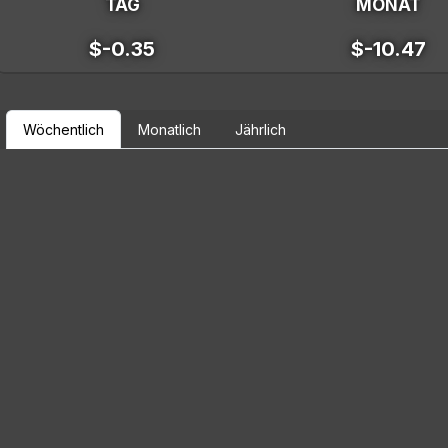
TAG
MONAT
$-0.35
$-10.47
Wöchentlich
Monatlich
Jährlich