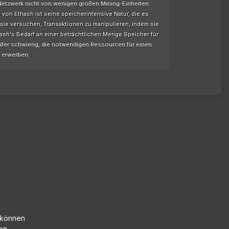
s Netzwerk nicht von wenigen großen Mining-Einheiten
 von Ethash ist seine speicherintensive Natur, die es
 sie versuchen, Transaktionen zu manipulieren, indem sie
ash's Bedarf an einer beträchtlichen Menge Speicher für
ifer schwierig, die notwendigen Ressourcen für einen
u erwerben.
m können
en