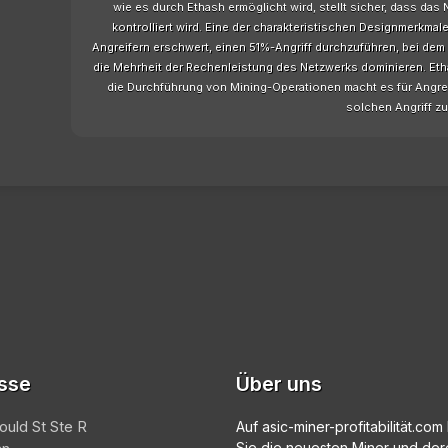
wie es durch Ethash ermöglicht wird, stellt sicher, dass da
kontrolliert wird. Eine der charakteristischen Designmerkmale
Angreifern erschwert, einen 51%-Angriff durchzuführen, bei dem
die Mehrheit der Rechenleistung des Netzwerks dominieren. Eth
die Durchführung von Mining-Operationen macht es für Angre
solchen Angriff z
sse
Über uns
ould St Ste R
Auf asic-miner-profitabilität.co
Sie die neuesten Miner und der