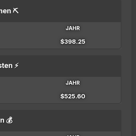
men ⛏️
JAHR
$398.25
sten ⚡
JAHR
$525.60
n 💰