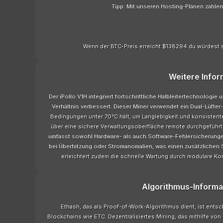
Tipp: Mit unseren Hosting-Plänen zahle
Wenn der BTC-Preis erreicht $138294 du würdest 
Weitere Infor
Der iPollo V1H integriert fortschrittliche Halbleitertechnologie
Verhältnis verbessert. Dieser Miner verwendet ein Dual-Lüfte
Bedingungen unter 70°C hält, um Langlebigkeit und konsisten
über eine sichere Verwaltungsoberfläche remote durchgeführt 
umfasst sowohl Hardware- als auch Software-Fehlersicherungen
bei Überhitzung oder Stromanomalien, was einen zusätzlichen S
erleichtert zudem die schnelle Wartung durch modulare K
Algorithmus-Informa
Ethash, das als Proof-of-Work-Algorithmus dient, ist entsch
Blockchains wie ETC. Dezentralisiertes Mining, das mithilfe v