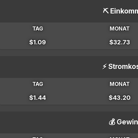
⛏️ Einkom
TAG
MONAT
$1.09
$32.73
⚡ Stromko
TAG
MONAT
$1.44
$43.20
💰 Gewin