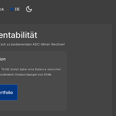
ck
DE
ntabilität
nfach zu bedienenden ASIC-Miner-Rechner!
ion
ei 750W, bietet dabei eine Balance zwischen
m moderaten Geräuschpegel von 65db.
rtfolio