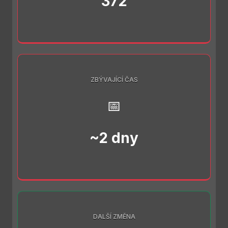
372
ZBÝVAJÍCÍ ČAS
📅
~2 dny
DALŠÍ ZMĚNA