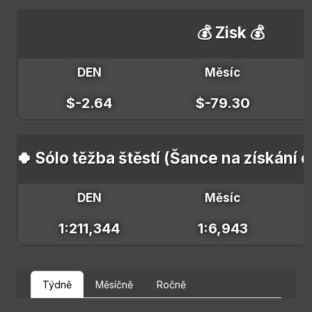
💰 Zisk 💰
DEN
Měsíc
$-2.64
$-79.30
🍀 Sólo těžba štěstí (Šance na získání 
DEN
Měsíc
1:211,344
1:6,943
Týdně
Měsíčně
Ročně