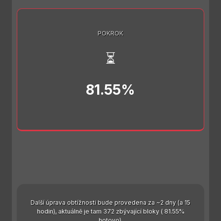
POKROK
⏳
81.55%
Další úprava obtížnosti bude provedena za ~2 dny (a 15
hodin), aktuálně je tam 372 zbývající bloky ( 81.55%
hotovo).