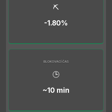
⛏️
-1.80%
BLOKOVACÍ ČAS
🕒
~10 min