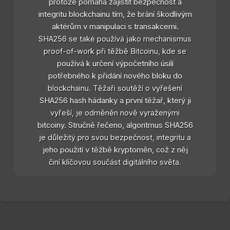
protože pomáhá zajistit bezpečnost a
integritu blockchainu tím, že brání škodlivým
aktérům v manipulaci s transakcemi.
SHA256 se také používá jako mechanismus
proof-of-work při těžbě Bitcoinu, kde se
používá k určení výpočetního úsilí
potřebného k přidání nového bloku do
blockchainu. Těžaři soutěží o vyřešení
SHA256 hash hádanky a první těžař, který ji
vyřeší, je odměněn nově vyraženými
bitcoiny. Stručně řečeno, algoritmus SHA256
je důležitý pro svou bezpečnost, integritu a
jeho použití v těžbě kryptoměn, což z něj
činí klíčovou součást digitálního světa.