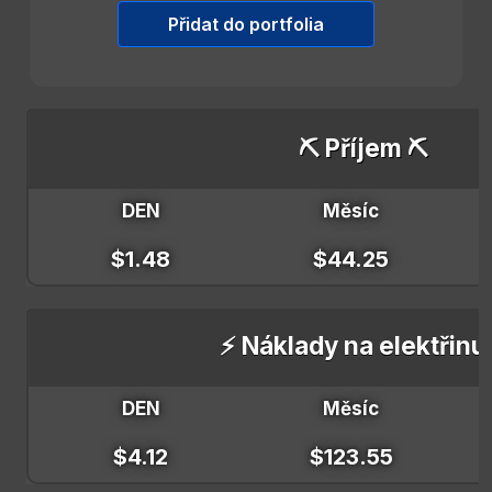
Přidat do portfolia
⛏️ Příjem ⛏️
DEN
Měsíc
$1.48
$44.25
⚡ Náklady na elektřinu
DEN
Měsíc
$4.12
$123.55