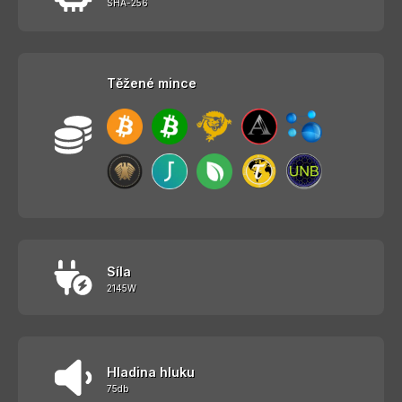
SHA-256
Těžené mince
Síla
2145W
Hladina hluku
75db