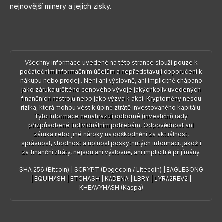
nejnovější minery a jejich zisky.
Všechny informace uvedené na této stránce slouží pouze k
počátečním informačním účelům a nepředstavují doporučení k
nákupu nebo prodeji. Není ani výslovně, ani implicitně chápáno
jako záruka určitého cenového vývoje jakýchkoliv uvedených
finančních nástrojů nebo jako výzva k akci. Kryptoměny nesou
rizika, která mohou vést k úplné ztrátě investovaného kapitálu.
Tyto informace nenahrazují odborné (investiční) rady
přizpůsobené individuálním potřebám. Odpovědnost ani
záruka nebo jiné nároky na odškodnění za aktuálnost,
správnost, vhodnost a úplnost poskytnutých informací, jakož i
za finanční ztráty, nejsou ani výslovně, ani implicitně přijímány.
SHA 256 (Bitcoin)
|
SCRYPT (Dogecoin / Litecoin)
|
EAGLESONG
|
EQUIHASH
|
ETCHASH
|
KADENA
|
LBRY
|
LYRA2REV2
|
KHEAVYHASH (Kaspa)