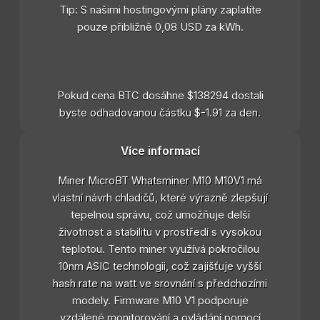
Tip: S našimi hostingovými plány zaplatíte
pouze přibližně 0,08 USD za kWh.
Pokud cena BTC dosáhne $138294 dostali
byste odhadovanou částku $-1.91 za den.
Více informací
Miner MicroBT Whatsminer M10 M10V1 má
vlastní návrh chladičů, které výrazně zlepšují
tepelnou správu, což umožňuje delší
životnost a stabilitu v prostředí s vysokou
teplotou. Tento miner využívá pokročilou
10nm ASIC technologii, což zajišťuje vyšší
hash rate na watt ve srovnání s předchozími
modely. Firmware M10 V1 podporuje
vzdálené monitorování a ovládání pomocí