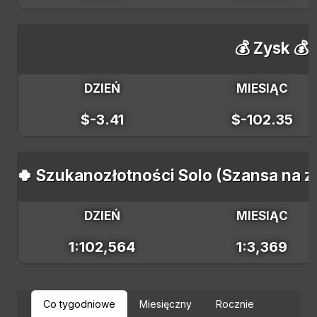
💰 Zysk 💰
DZIEŃ
MIESIĄC
$-3.41
$-102.35
🍀 Szukanozłotności Solo (Szansa na z
DZIEŃ
MIESIĄC
1:102,564
1:3,369
Co tygodniowe
Miesięczny
Rocznie