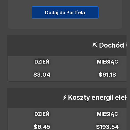
Dodaj do Portfela
⛏️ Dochód ⛏
DZIEŃ
MIESIĄC
$3.04
$91.18
⚡ Koszty energii elek
DZIEŃ
MIESIĄC
$6.45
$193.54