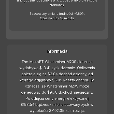
(i 15 godzin), obecnie jest 372 pozostałe bloki 81.55%
zrobione).
Szacowany zmiana trudności: -1.80%
Czas na blok 10 minuty
Informacja
The MicroBT Whatsminer M20S aktualnie
wydobywa $-3.41 zysk dziennie. Obliczenia
opierają się na $3.04 dochód dzienny, od
którego odjęliśmy $6.45 koszty energii. To
oznacza, że Whatsminer M20S może
generować do $91.18 dochód miesięczny.
Po odjęciu ceny energii elektrycznej
$193.54 będziesz miał szacowany zysk w
wysokości $-102.35 za miesiąc.