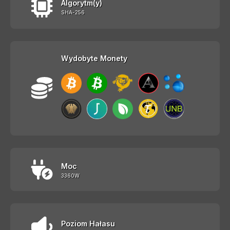
Algorytm(y)
SHA-256
Wydobyte Monety
Moc
3360W
Poziom Hałasu