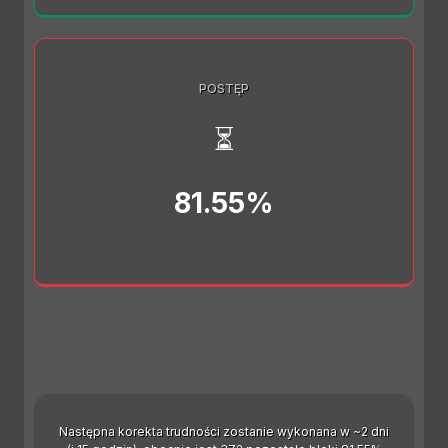
POSTĘP
⏳
81.55%
Następna korekta trudności zostanie wykonana w ~2 dni