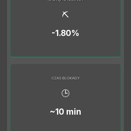
⛏️
-1.80%
CZAS BLOKADY
🕒
~10 min