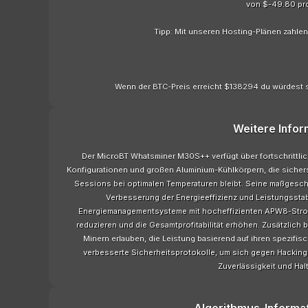
von $-49.80 pr
Tipp: Mit unseren Hosting-Plänen zahle
Wenn der BTC-Preis erreicht $138294 du würdest 
Weitere Infor
Der MicroBT Whatsminer M30S++ verfügt über fortschrittli
Konfigurationen und großen Aluminium-Kühlkörpern, die sichers
Sessions bei optimalen Temperaturen bleibt. Seine maßgesch
Verbesserung der Energieeffizienz und Leistungsstab
Energiemanagementsysteme mit hocheffizienten APW8-Stro
reduzieren und die Gesamtprofitabilität erhöhen. Zusätzlich 
Minern erlauben, die Leistung basierend auf ihren spezif
verbesserte Sicherheitsprotokolle, um sich gegen Hacking
Zuverlässigkeit und Halt