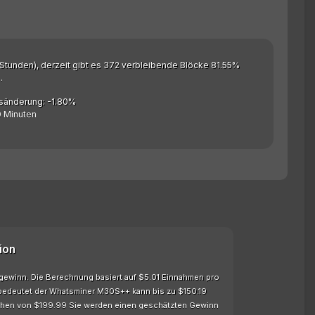
 Stunden), derzeit gibt es 372 verbleibende Blöcke 81.55%
.
sänderung: -1.80%
0 Minuten
ion
gewinn. Die Berechnung basiert auf $5.01 Einnahmen pro
 bedeutet der Whatsminer M30S++ kann bis zu $150.19
ehen von $199.99 Sie werden einen geschätzten Gewinn