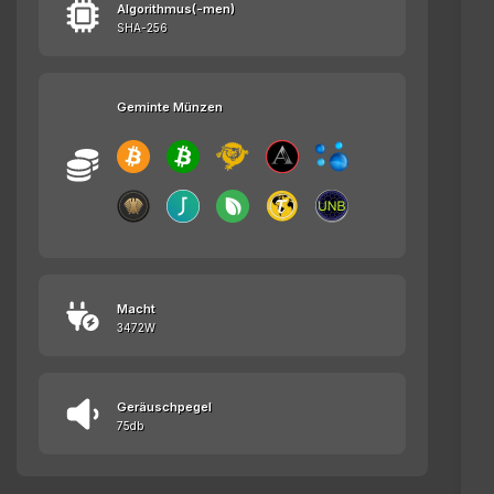
Algorithmus(-men)
SHA-256
Geminte Münzen
Macht
3472W
Geräuschpegel
75db