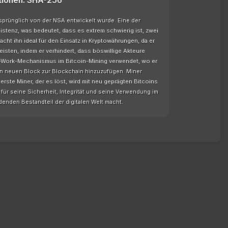
tionen: SHA-256
sprünglich von der NSA entwickelt wurde. Eine der
stenz, was bedeutet, dass es extrem schwierig ist, zwei
cht ihn ideal für den Einsatz in Kryptowährungen, da er
leisten, indem er verhindert, dass böswillige Akteure
f-Work-Mechanismus im Bitcoin-Mining verwendet, wo er
en neuen Block zur Blockchain hinzuzufügen. Miner
rste Miner, der es löst, wird mit neu geprägten Bitcoins
ür seine Sicherheit, Integrität und seine Verwendung im
enden Bestandteil der digitalen Welt macht.