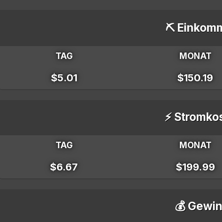
⛏️ Einkom
TAG
MONAT
$5.01
$150.19
⚡ Stromko
TAG
MONAT
$6.67
$199.99
💰 Gewin