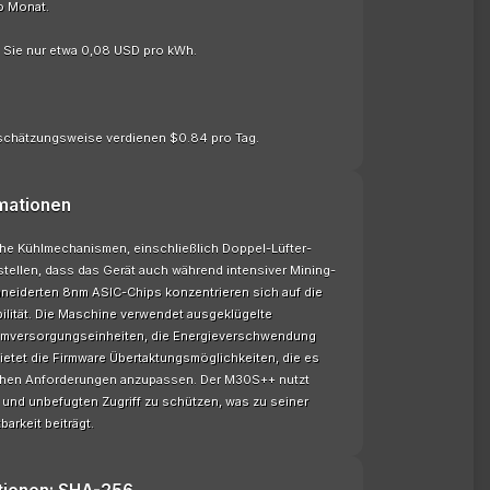
o Monat.
n Sie nur etwa 0,08 USD pro kWh.
schätzungsweise verdienen $0.84 pro Tag.
mationen
che Kühlmechanismen, einschließlich Doppel-Lüfter-
tellen, dass das Gerät auch während intensiver Mining-
neiderten 8nm ASIC-Chips konzentrieren sich auf die
ilität. Die Maschine verwendet ausgeklügelte
mversorgungseinheiten, die Energieverschwendung
bietet die Firmware Übertaktungsmöglichkeiten, die es
ischen Anforderungen anzupassen. Der M30S++ nutzt
 und unbefugten Zugriff zu schützen, was zu seiner
barkeit beiträgt.