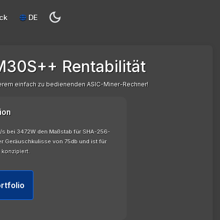
ck
DE
30S++ Rentabilität
serem einfach zu bedienenden ASIC-Miner-Rechner!
ion
h/s bei 3472W den Maßstab für SHA-256-
er Geräuschkulisse von 75db und ist für
konzipiert.
rtfolio