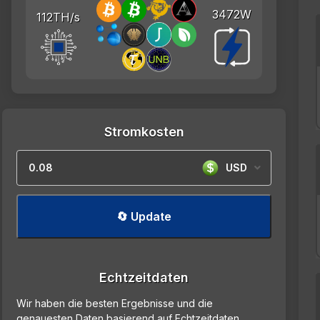
3472W
112TH/s
Stromkosten
USD
🔄 Update
Echtzeitdaten
Wir haben die besten Ergebnisse und die
genauesten Daten basierend auf Echtzeitdaten.