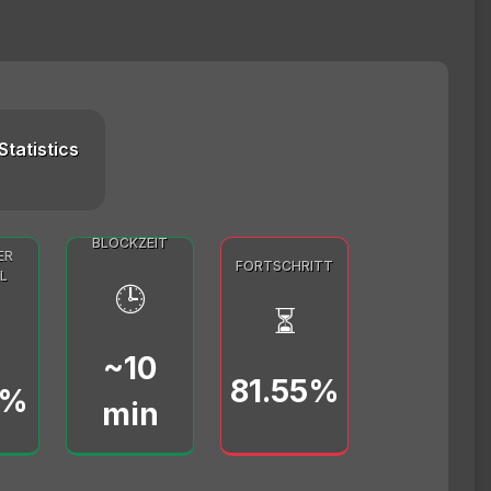
Statistics
BLOCKZEIT
ER
FORTSCHRITT
L
🕒
⏳
~10
81.55%
0%
min