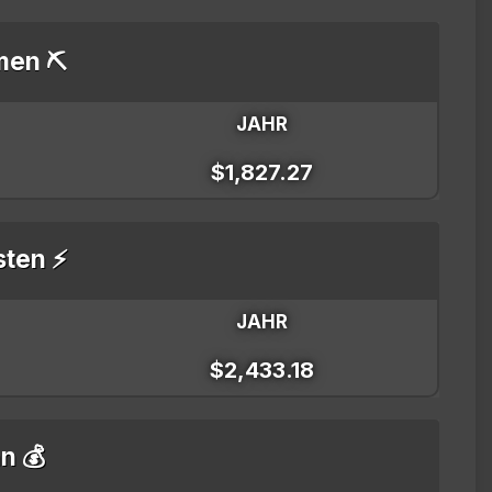
men ⛏️
JAHR
$1,827.27
sten ⚡
JAHR
$2,433.18
n 💰