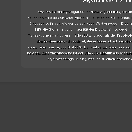
Algorithmus-Informa
SHA256 ist ein kryptografischer Hash-Algorithmus, der ur
Hauptmerkmale des SHA256-Algorithmus ist seine Kollisionsresi
Eingaben zu finden, die denselben Hash-Wert erzeugen. Dies ma
hilft, die Sicherheit und Integrität der Blockchain zu gewähr
Transaktionen manipulieren. SHA256 wird auch als der Proof-o
den Rechenaufwand bestimmt, der erforderlich ist, um ein
konkurrieren darum, das SHA256-Hash-Rätsel zu lösen, und der e
belohnt. Zusammenfassend ist der SHA256-Algorithmus wichtig f
Kryptowährungs-Mining, was ihn zu einem entscheid