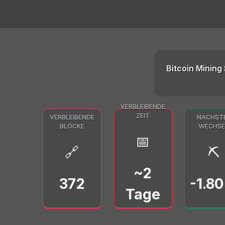
Bitcoin Mining 
VERBLEIBENDE
ZEIT
VERBLEIBENDE
NÄCHST
BLÖCKE
WECHSE
📅
🔗
⛏️
~2
372
-1.8
Tage