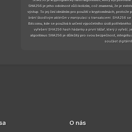
SHA256 je kryptografický hash algoritmus, který byl původně
SHA256 je jeho odolnost vůči kolizím, což znamená, že je extrém
výstup. To jej činí ideálním pro použití v kryptoměnách, protože 
brání škodlivým aktérům v manipulaci s transakcemi. SHA256 se
Bitcoinu, kde se používá k určení výpočetního úsilí potřebného 
vyřešení SHA256 hash hádanky a první těžař, který ji vyřeší,
algoritmus SHA256 je důležitý pro svou bezpečnost, integritu a 
součást digitální
sa
O nás