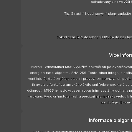
odhadovaný zisk ve výši 
Tip: S našimi hostingovými plány zaplatít
Pokud cena BTC dosáhne $138294 dostali bys
Více info
MicroBT WhatsMiner M56S využívá pokročilou polovodičovou te
energie v rámci algoritmu SHA-256. Tento miner integruje sofi
ventilátorů, která zajišťuje stabilní provoz i za intenzivních p
firmware s funkcí dynamického škálování frekvence, která upra
účinnosti. M56S je navíc vybaven robustními systémy ochrany proti
hardwaru. Vysoká hustota hash a precizní návrh desky vedou k le
prodlužuje životno
Informace o algor