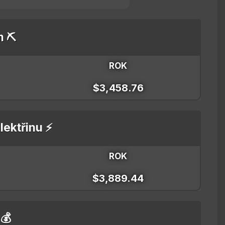
m ⛏️
ROK
$3,458.76
lektřinu ⚡
ROK
$3,889.44
 💰