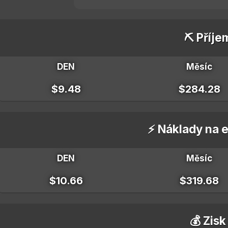
⛏️ Příje
DEN
Měsíc
$9.48
$284.28
⚡ Náklady na e
DEN
Měsíc
$10.66
$319.68
💰 Zisk