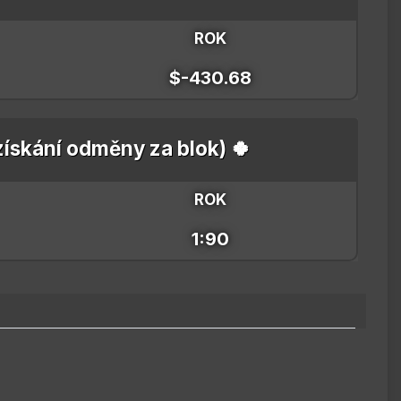
ROK
$-430.68
 získání odměny za blok) 🍀
ROK
1:90