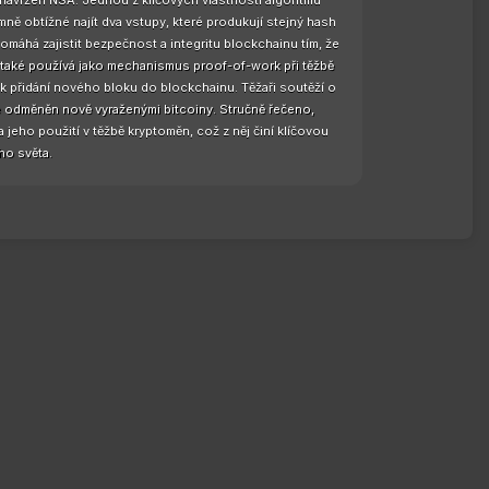
 navržen NSA. Jednou z klíčových vlastností algoritmu
ně obtížné najít dva vstupy, které produkují stejný hash
pomáhá zajistit bezpečnost a integritu blockchainu tím, že
 také používá jako mechanismus proof-of-work při těžbě
k přidání nového bloku do blockchainu. Těžaři soutěží o
 je odměněn nově vyraženými bitcoiny. Stručně řečeno,
jeho použití v těžbě kryptoměn, což z něj činí klíčovou
ho světa.