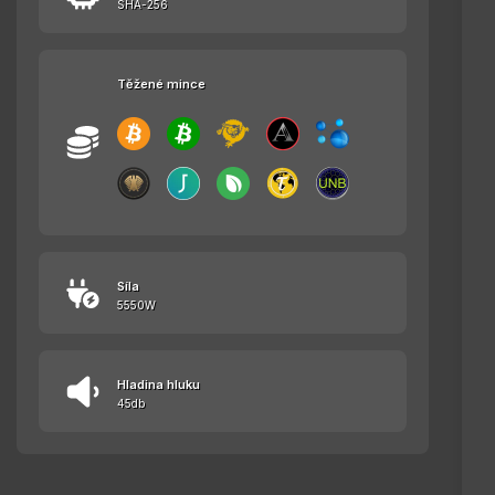
SHA-256
Těžené mince
Síla
5550W
Hladina hluku
45db