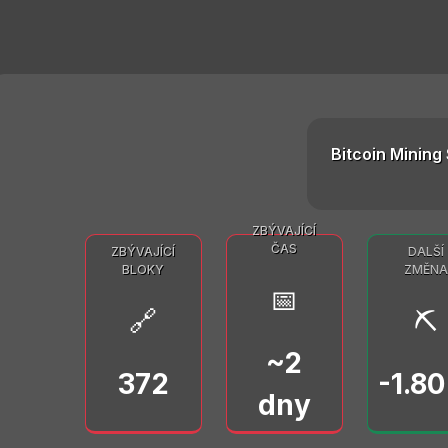
Bitcoin Mining 
ZBÝVAJÍCÍ
ČAS
ZBÝVAJÍCÍ
DALŠÍ
BLOKY
ZMĚNA
📅
🔗
⛏️
~2
372
-1.8
dny