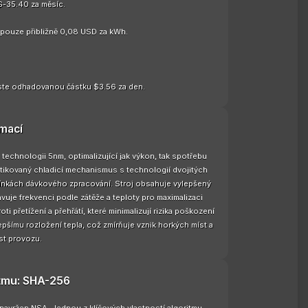
$-35.40 za měsíc.
e pouze přibližně 0,08 USD za kWh.
te odhadovanou částku $3.56 za den.
rmací
chnologii 5nm, optimalizující jak výkon, tak spotřebu
stikovaný chladicí mechanismus s technologií dvojitých
odmínkách dávkového zpracování. Stroj obsahuje vylepšený
vuje frekvenci podle zátěže a teploty pro maximalizaci
 přetížení a přehřátí, které minimalizují rizika poškození
pšímu rozložení tepla, což zmírňuje vznik horkých míst a
st provozu.
itmu: SHA-256