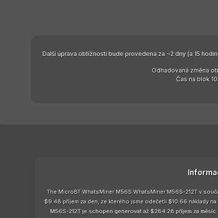
Další úprava obtížnosti bude provedena za ~2 dny (a 15 hodin)
Odhadovaná změna obt
Čas na blok 10
Informa
The MicroBT WhatsMiner M56S WhatsMiner M56S-212T v současno
$9.48 příjem za den, ze kterého jsme odečetli $10.66 náklady 
M56S-212T je schopen generovat až $284.28 příjem za měsíc. 