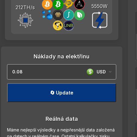
5550W
212TH/s
Náklady na elektřinu
USD
🔄 Update
Reálná data
Máme nejlepší výsledky a nejpřesnější data založená
na datech v reálném čase. Ostatní kalkulačky zisku