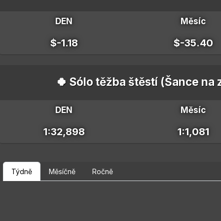
DEN
Měsíc
$-1.18
$-35.40
🍀 Sólo těžba štěstí (Šance na
DEN
Měsíc
1:32,898
1:1,081
Týdně
Měsíčně
Ročně