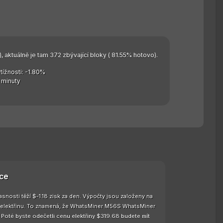
, aktuálně je tam 372 zbývající bloky ( 81.55% hotovo).
ížnosti: -1.80%
 minuty
ce
sti těží $-1.18 zisk za den. Výpočty jsou založeny na
na elektřinu. To znamená, že WhatsMiner M56S WhatsMiner
Poté byste odečetli cenu elektřiny $319.68 budete mít