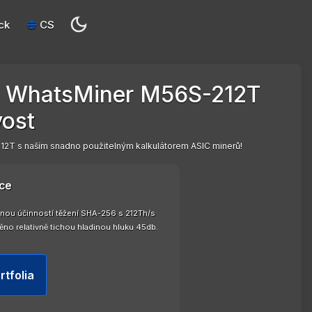
ck
CS
 WhatsMiner M56S-212T
vost
2T s naším snadno použitelným kalkulátorem ASIC minerů!
ce
nou účinností těžení SHA-256 s 212Th/s
o relativně tichou hladinou hluku 45db.
rtfolia