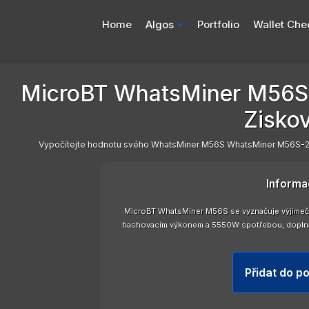
Home
Algos
Portfolio
Wallet Che
MicroBT WhatsMiner M56S
Zisko
Vypočítejte hodnotu svého WhatsMiner M56S WhatsMiner M56S-21
Informa
MicroBT WhatsMiner M56S se vyznačuje výjimeč
hashovacím výkonem a 5550W spotřebou, doplněn
Přidat do po