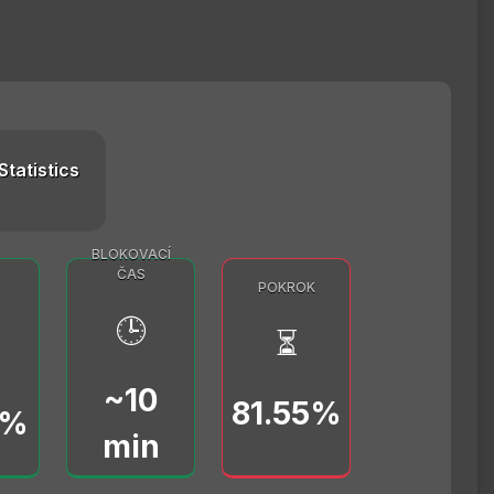
Statistics
BLOKOVACÍ
ČAS
POKROK
🕒
⏳
~10
81.55%
0%
min