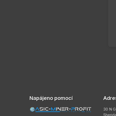
Napájeno pomocí
Adre
30 N G
Sherid