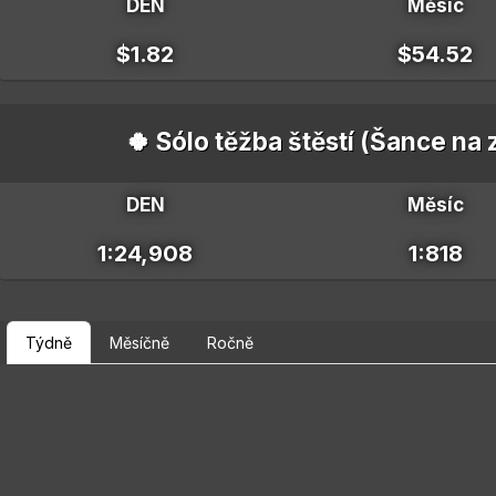
DEN
Měsíc
$1.82
$54.52
🍀 Sólo těžba štěstí (Šance na
DEN
Měsíc
1:24,908
1:818
Týdně
Měsíčně
Ročně