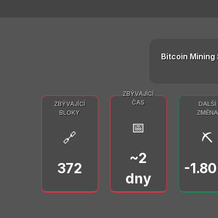
Bitcoin Mining 
ZBÝVAJÍCÍ
ČAS
ZBÝVAJÍCÍ
DALŠÍ
BLOKY
ZMĚNA
📅
🔗
⛏️
~2
372
-1.8
dny