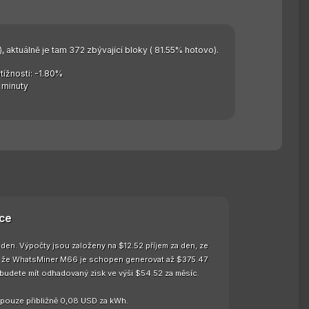
, aktuálně je tam 372 zbývající bloky ( 81.55% hotovo).
ížnosti: -1.80%
 minuty
ce
den. Výpočty jsou založeny na $12.52 příjem za den, ze
ná, že WhatsMiner M66 je schopen generovat až $375.47
 budete mít odhadovaný zisk ve výši $54.52 za měsíc.
e pouze přibližně 0,08 USD za kWh.