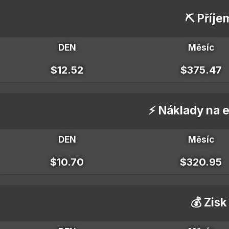
⛏️ Příje
DEN
Měsíc
$12.52
$375.47
⚡ Náklady na e
DEN
Měsíc
$10.70
$320.95
💰 Zisk