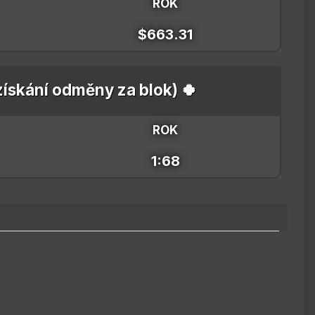
ROK
$663.31
 získání odměny za blok) 🍀
ROK
1:68