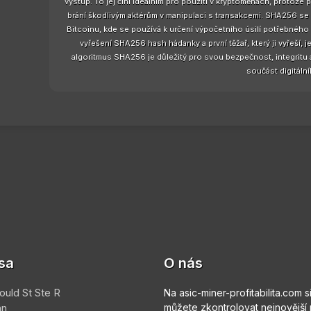
výstup. To jej činí ideálním pro použití v kryptoměnách, protože 
brání škodlivým aktérům v manipulaci s transakcemi. SHA256 se
Bitcoinu, kde se používá k určení výpočetního úsilí potřebného 
vyřešení SHA256 hash hádanky a první těžař, který ji vyřeší,
algoritmus SHA256 je důležitý pro svou bezpečnost, integritu a 
součást digitální
sa
O nás
ould St Ste R
Na asic-miner-profitabilita.com s
an
můžete zkontrolovat nejnovější