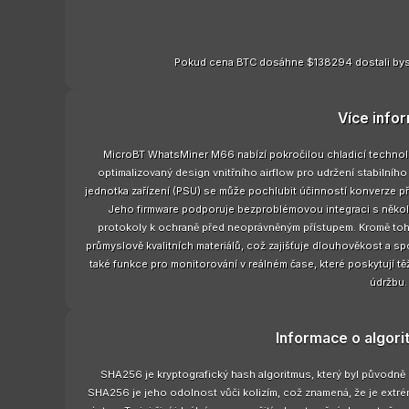
Pokud cena BTC dosáhne $138294 dostali bys
Více info
MicroBT WhatsMiner M66 nabízí pokročilou chladicí technologi
optimalizovaný design vnitřního airflow pro udržení stabilníh
jednotka zařízení (PSU) se může pochlubit účinností konverze pře
Jeho firmware podporuje bezproblémovou integraci s několi
protokoly k ochraně před neoprávněným přístupem. Kromě to
průmyslově kvalitních materiálů, což zajišťuje dlouhověkost a 
také funkce pro monitorování v reálném čase, které poskytují tě
údržbu.
Informace o algor
SHA256 je kryptografický hash algoritmus, který byl původně
SHA256 je jeho odolnost vůči kolizím, což znamená, že je extrém