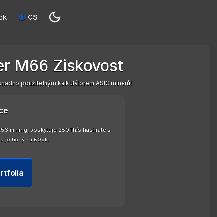
ck
CS
r M66 Ziskovost
nadno použitelným kalkulátorem ASIC minerů!
ce
256 mining, poskytuje 280Th/s hashrate s
 je tichý na 50db.
rtfolia