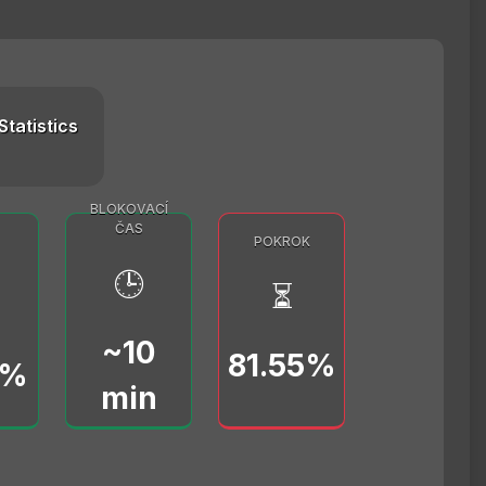
Statistics
BLOKOVACÍ
ČAS
POKROK
🕒
⏳
~10
81.55%
0%
min