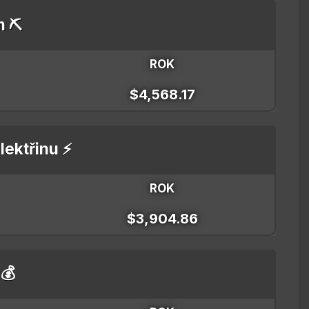
m ⛏️
ROK
$4,568.17
lektřinu ⚡
ROK
$3,904.86
 💰