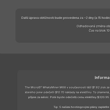
Další úprava obtížnosti bude provedena za ~2 dny (a 15 hodin)
Odhadovaná změna obt
Čas na blok 10
Informa
The MicroBT WhatsMiner M66 v současnosti těží $1.82 zisk za 
kterého jsme odečetli $10.70 náklady na elektřinu. To zname
příjem za měsíc. Poté byste odečetli cenu elektřiny $320.95
Tip: S našimi hostingovými plány zaplatít