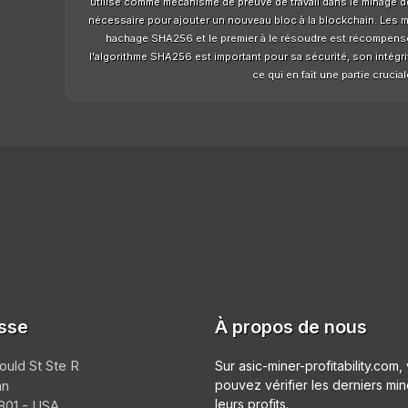
utilisé comme mécanisme de preuve de travail dans le minage de 
nécessaire pour ajouter un nouveau bloc à la blockchain. Les 
hachage SHA256 et le premier à le résoudre est récompensé
l'algorithme SHA256 est important pour sa sécurité, son intégri
ce qui en fait une partie cruci
sse
À propos de nous
ould St Ste R
Sur asic-miner-profitability.com,
an
pouvez vérifier les derniers min
leurs profits.
01 - USA