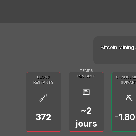
Bitcoin Mining 
TEMPS
RESTANT
BLOCS
CHANGEM
RESTANTS
SUIVAN
📅
🔗
⛏️
~2
372
-1.8
jours