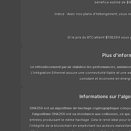
bénéfice estimé de $9
Indice : Avec nos plans d'hébergement, vous n
Si le prix du BTC atteint $138294 vous 
Plus d'infor
Le refroidissement par air stabilise les performances, minimise
L'intégration Ethernet assure une connectivité fiable et une e
constant et économe en énergie
Informations sur l'alg
SHA256 est un algorithme de hachage cryptographique conçu à 
l'algorithme SHA256 est sa résistance aux collisions, ce qui s
entrées produisant le même hachage. Cela le rend idéal pour les
l'intégrité de la blockchain en empêchant les acteurs malveilla