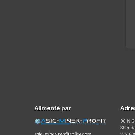
Alimenté par
Adre
30 N G
Sherid
asic-miner-profitability.com
WY 828