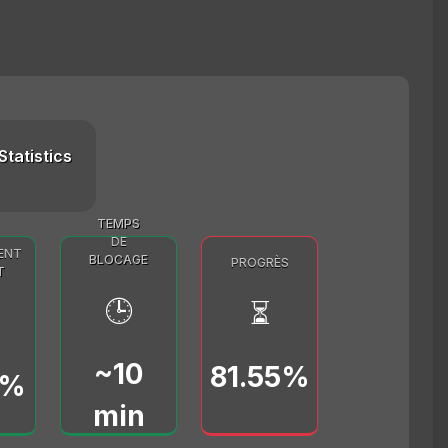
Statistics
TEMPS
DE
ENT
BLOCAGE
PROGRÈS
T
🕒
⏳
~10
81.55%
0%
min