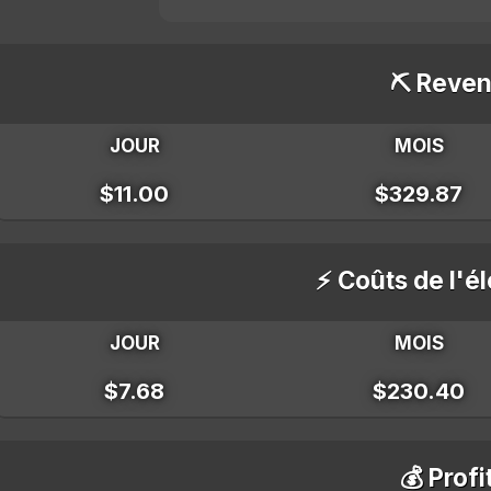
⛏️ Reven
JOUR
MOIS
$11.00
$329.87
⚡ Coûts de l'él
JOUR
MOIS
$7.68
$230.40
💰 Profi