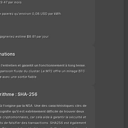
9.47 par mois.
e paierez qu'environ 0,08 USD par kWh.
gagneriez estimé $8.81 par jour.
mations
 l'entretien et garantit un fonctionnement à long terme.
xpansion fluide du cluster. Le M72 offre un minage BTC
 avec une sortie fiable.
orithme : SHA-256
l'origine par la NSA. Une des caractéristiques clés de
ignifie qu'il est extrêmement difficile de trouver deux
 cryptomonnaies, car cela aide à garantir la sécurité et
nts de falsifier des transactions. SHA256 est également