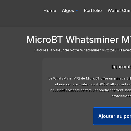
Home
Algos
Portfolio
Wallet Che
MicroBT Whatsminer M7
Calculez la valeur de votre Whatsminer M72 246TH avec no
Informat
Le WhatsMiner M72 de MicroBT offre un minage SH
et une consommation de 4000W, atteignant une
industriel compact permet un fonctionnement stab
professionn
Ajouter au por