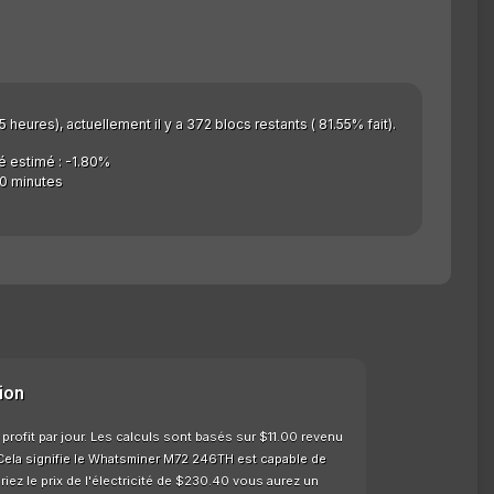
 heures), actuellement il y a 372 blocs restants ( 81.55% fait).
é estimé : -1.80%
0 minutes
ion
ofit par jour. Les calculs sont basés sur $11.00 revenu
 Cela signifie le Whatsminer M72 246TH est capable de
ez le prix de l'électricité de $230.40 vous aurez un