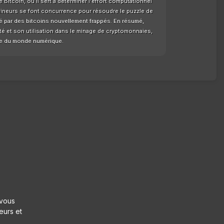
Bitcoin, où il sert à déterminer l'effort computationnel
mineurs se font concurrence pour résoudre le puzzle de
 par des bitcoins nouvellement frappés. En résumé,
té et son utilisation dans le minage de cryptomonnaies,
ale du monde numérique.
 vous
eurs et