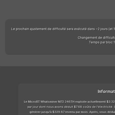
Le prochain ajustement de difficulté sera exécuté dans ~2 jours (et 15
Changement de difficult
Temps par bloc 1
Informat
Le MicroBT Whatsminer M72 246TH exploite actuellement $3.32 pr
par jour dont nous avons déduit $7.68 coûts de l'électricité.
générer jusqu'à $329.87 revenu par mois. Après, vous déduiri