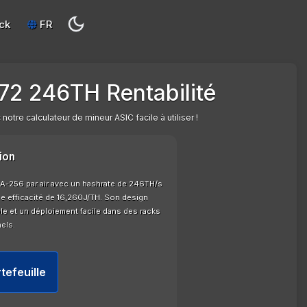
ck
FR
2 246TH Rentabilité
tre calculateur de mineur ASIC facile à utiliser !
ion
A-256 par air avec un hashrate de 246TH/s
 efficacité de 16,260J/TH. Son design
le et un déploiement facile dans des racks
els.
tefeuille