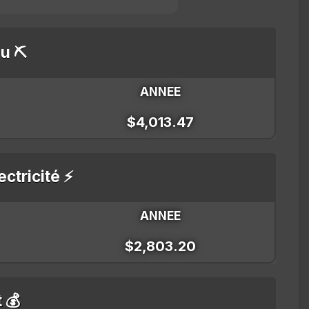
u ⛏️
ANNEE
$4,013.47
ectricité ⚡
ANNEE
$2,803.20
t 💰