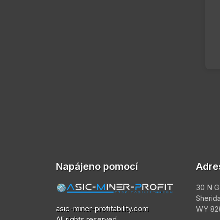
Napájeno pomocí
Adre
30 N G
Sherid
asic-miner-profitability.com
WY 828
All rights reserved.