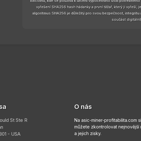
Bitcoinu, kde se používá k určení výpočetního úsilí potřebného 
vyřešení SHA256 hash hádanky a první těžař, který ji vyřeší,
algoritmus SHA256 je důležitý pro svou bezpečnost, integritu a 
součást digitální
sa
O nás
ould St Ste R
Na asic-miner-profitabilita.com s
an
můžete zkontrolovat nejnovější
a jejich zisky.
01 - USA