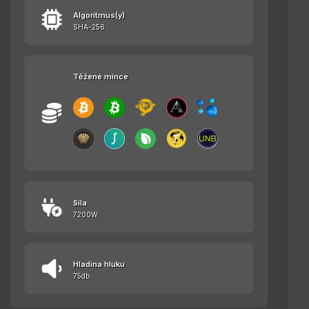
Algoritmus(y)
SHA-256
Těžené mince
Síla
7200W
Hladina hluku
75db