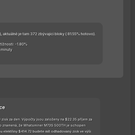
, aktuálně je tam 372 zbývající bloky ( 81.55% hotovo).
ížnosti: -1.80%
 minuty
ce
isk za den. Výpočty jsou založeny na $22.35 příjem za
u. To znamená, že Whatsminer M73S 500TH je schopen
u elektřiny $414.72 budete mít odhadovaný zisk ve výši