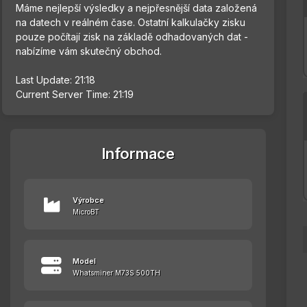
Máme nejlepší výsledky a nejpřesnější data založená
na datech v reálném čase. Ostatní kalkulačky zisku
pouze počítají zisk na základě odhadovaných dat -
nabízíme vám skutečný obchod.
Last Update: 21:18
Current Server Time: 21:19
Informace
Výrobce
MicroBT
Model
Whatsminer M73S 500TH