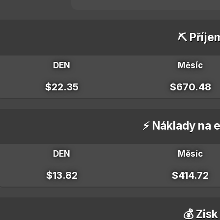
⛏️ Příje
DEN
Měsíc
$22.35
$670.48
⚡ Náklady na e
DEN
Měsíc
$13.82
$414.72
💰 Zisk