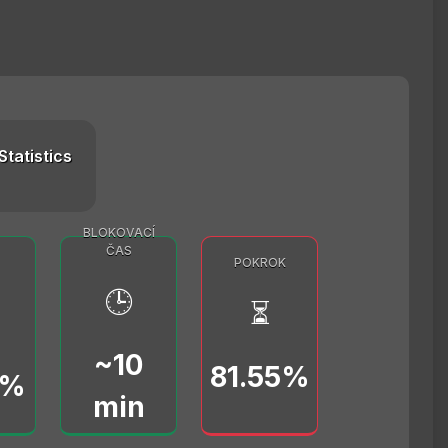
Statistics
BLOKOVACÍ
ČAS
POKROK
🕒
⏳
~10
81.55%
0%
min