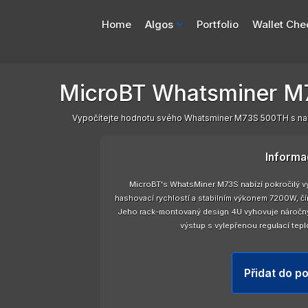
Home
Algos
Portfolio
Wallet Che
MicroBT Whatsminer M
Vypočítejte hodnotu svého Whatsminer M73S 500TH s naš
Informa
MicroBT's WhatsMiner M73S nabízí pokročilý v
hashovací rychlostí a stabilním výkonem 7200W, č
Jeho rack-montovaný design 4U vyhovuje náročným 
výstup s vylepřenou regulací teplo
Přidat do po