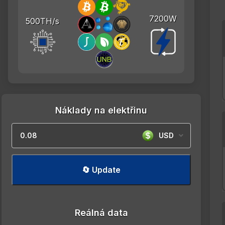
7200W
500TH/s
Náklady na elektřinu
USD
🔄 Update
Reálná data