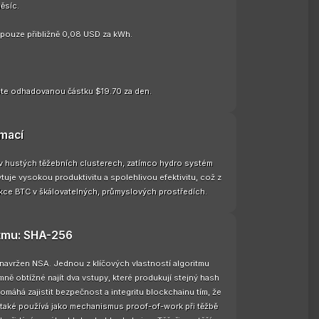
ěsíc.
e pouze přibližně 0,08 USD za kWh.
te odhadovanou částku $19.70 za den.
rmací
 v hustých těžebních clusterech, zatímco hydro systém
uje vysokou produktivitu a spolehlivou efektivitu, což z
dukce BTC v škálovatelných, průmyslových prostředích.
itmu: SHA-256
 navržen NSA. Jednou z klíčových vlastností algoritmu
ně obtížné najít dva vstupy, které produkují stejný hash
pomáhá zajistit bezpečnost a integritu blockchainu tím, že
 také používá jako mechanismus proof-of-work při těžbě