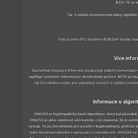
$255.76 za m
Tip: S našimi hostingovými plány zaplatít
Pokud cena BTC dosáhne $138294 dostali bys
Více info
Spolehlivá integrace Ethernetu podporuje stabilní komunikaci
zajišťuje vyvážené chlazení pro dlouhodobý provoz. M73S poskyt
něj činí skvělou volbu pro operátory usilující o zvýšení pro
Informace o algor
SHA256 je kryptografický hash algoritmus, který byl původně
SHA256 je jeho odolnost vůči kolizím, což znamená, že je extrém
výstup. To jej činí ideálním pro použití v kryptoměnách, protože 
brání škodlivým aktérům v manipulaci s transakcemi. SHA256 se