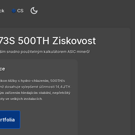
ck
CS
73S 500TH Ziskovost
ím snadno použitelným kalkulátorem ASIC minerů!
ce
ýkon těžby s hydro-chlazením, 500TH/s
ímž dosahuje vylepšené účinnosti 14,4J/TH.
zařízením hledajícím stabilní, nepřetržitý
ty ve velkých instalacích.
rtfolia