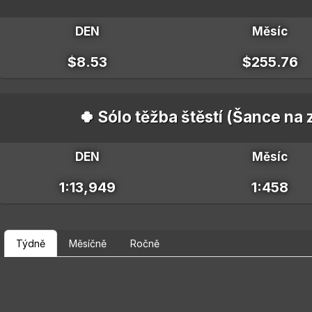
DEN
Měsíc
$8.53
$255.76
🍀 Sólo těžba štěstí (Šance na
DEN
Měsíc
1:13,949
1:458
Týdně
Měsíčně
Ročně