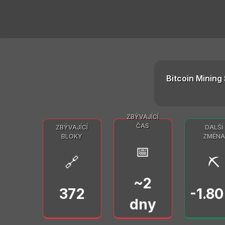
Bitcoin Mining 
ZBÝVAJÍCÍ
ČAS
ZBÝVAJÍCÍ
DALŠÍ
BLOKY
ZMĚNA
📅
🔗
⛏️
~2
372
-1.8
dny