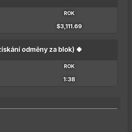
ROK
$3,111.69
 získání odměny za blok) 🍀
ROK
1:38