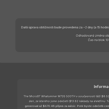
Další úprava obtížnosti bude provedena za ~2 dny (a 15 hodin)
Odhadovaná změna obt
Čas na blok 10
Informa
The MicroBT Whatsminer M73S 500TH v současnosti těží $8.53 z
den, ze kterého jsme odečetli $13.82 náklady na elektřin
generovat až $670.48 příjem za měsíc. Poté byste odečetli cen