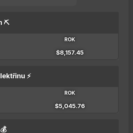
m ⛏️
ROK
$8,157.45
lektřinu ⚡
ROK
$5,045.76
 💰