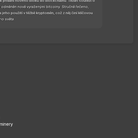
k přidání nového bloku do blockchainu. Těžaři soutěží o
 je odměněn nově vyraženými bitcoiny. Stručně řečeno,
jeho použití v těžbě kryptoměn, což z něj činí klíčovou
ho světa.
i
 minery