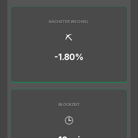
NÄCHSTER WECHSEL
⛏️
-1.80%
BLOCKZEIT
🕒