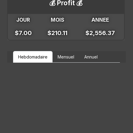
💰 Profit 💰
JOUR
MOIS
ANNEE
$7.00
$210.11
$2,556.37
Hebdomadaire
Mensuel
Annuel