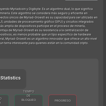
uyendo Myriadcoin y Digibyte. Es un algoritmo dual, lo que significa
e minería. Este algoritmo se considera más seguro y eficiente en
ectos únicos de Myriad-Groestl es su capacidad para ser utilizado en
), unidades de procesamiento gráfico (GPU) y circuitos integrados
ás amplia de dispositivos participe en el proceso de minería,
taja de Myriad-Groestl es su resistencia a la centralización de
positivos, es menos probable que un tipo específico de hardware
ral, Myriad-Groestl es un algoritmo innovador que ofrece un alto nivel
 un tema interesante para quienes están en la comunidad cripto.
Statistics
TIEMPO
DE
O
BLOQUEO
PROGRESO
O