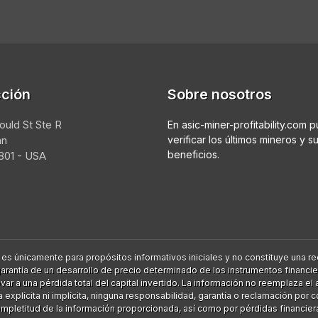
cción
Sobre nosotros
ould St Ste R
En asic-miner-profitability.com 
an
verificar los últimos mineros y s
beneficios.
01 - USA
 es únicamente para propósitos informativos iniciales y no constituye una
a garantía de un desarrollo de precio determinado de los instrumentos financ
r a una pérdida total del capital invertido. La información no reemplaza e
xplícita ni implícita, ninguna responsabilidad, garantía o reclamación por 
mpletitud de la información proporcionada, así como por pérdidas financier