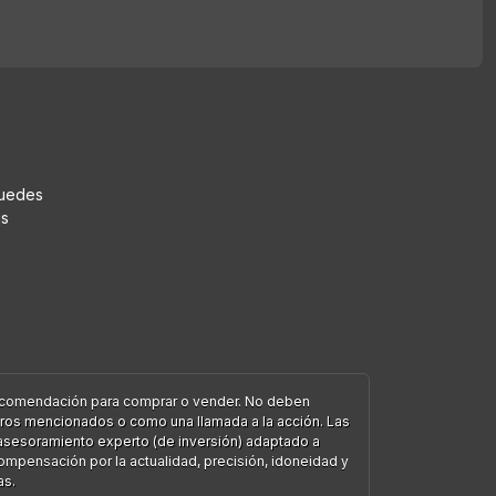
puedes
us
 recomendación para comprar o vender. No deben
ieros mencionados o como una llamada a la acción. Las
l asesoramiento experto (de inversión) adaptado a
compensación por la actualidad, precisión, idoneidad y
as.