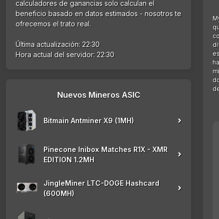
calculadores de ganancias solo calculan el
beneficio basado en datos estimados - nosotros te
My
ofrecemos el trato real.
qu
co
Última actualización: 22:30
di
es
Hora actual del servidor: 22:30
ha
mi
do
de
Nuevos Mineros ASIC
Bitmain Antminer X9 (1MH)
Pinecone Inibox Matches R1X - XMR
EDITION 1.2MH
JingleMiner LTC-DOGE Hashcard
(600MH)