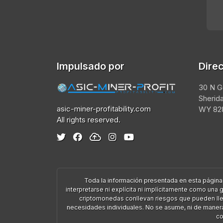
Impulsado por
Dire
30 N G
Sherid
asic-miner-profitability.com
WY 828
All rights reserved.
Toda la información presentada en esta página
interpretarse ni explícita ni implícitamente como un
criptomonedas conllevan riesgos que pueden lleva
necesidades individuales. No se asume, ni de manera e
co