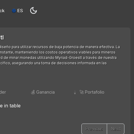
ck
ES
tl
iseño para utilizar recursos de baja potencia de manera efectiva. La
onstante, manteniendo los costos operativos viables para mineros
idad de minar monedas utilizando Myriad-Groestl a través de nuestra
cífico, asegurando una toma de decisiones informada en las
der
💰 Ganancia
🚀 Portafolio
e in table
Previous
Next