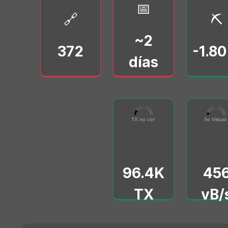
📅
🔗
⛏️
~2
372
-1.8
días
96432
455616
Total de TX no confirmados
0
500000
Tamaño Virtual 
0
50000
96.4K
45
TX
vB/