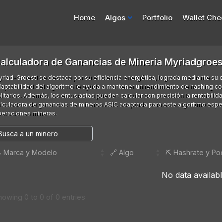
Home
Algos
Portfolio
Wallet Che
alculadora de Ganancias de Minería Myriadgroes
riad-Groestl se destaca por su eficiencia energética, lograda mediante su d
aptabilidad del algoritmo le ayuda a mantener un rendimiento de hashing c
litarios. Además, los entusiastas pueden calcular con precisión la rentabil
lculadora de ganancias de mineros ASIC adaptada para este algoritmo espe
eraciones mineras.
️ Marca y Modelo
🔗 Algo
⛏️ Hashrate y Po
No data availabl
howing 0 to 0 of 0 entries