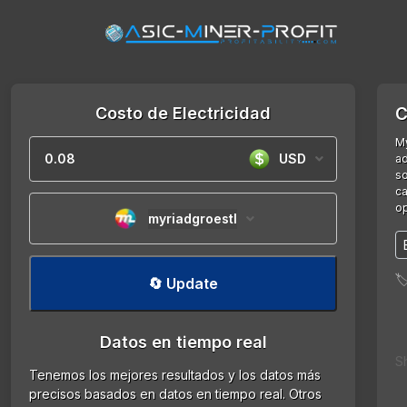
Costo de Electricidad
C
My
USD
ad
so
ca
op
myriadgroestl

🔄 Update
Datos en tiempo real
S
Tenemos los mejores resultados y los datos más
precisos basados en datos en tiempo real. Otros