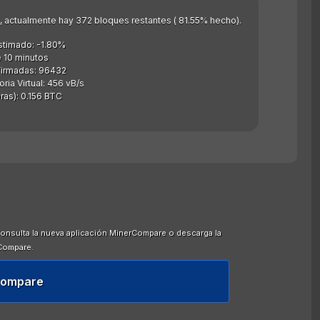
as), actualmente hay 372 bloques restantes ( 81.55% hecho).
stimado: -1.80%
 10 minutos
firmadas: 96432
a Virtual: 456 vB/s
as): 0.156 BTC
onsulta la nueva aplicación MinerCompare o descarga la
Compare.
Compare