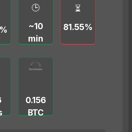
🕒
⏳
~10
81.55%
0%
min
91
0.156
(vB/s)
0000
Tarifas Generadas (BTC)
0
5
6
0.156
s
BTC