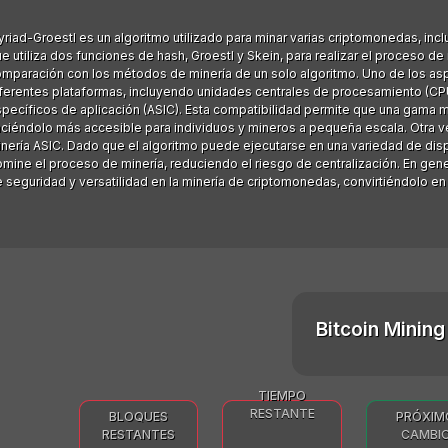
riad-Groestl es un algoritmo utilizado para minar varias criptomonedas, incl
e utiliza dos funciones de hash, Groestl y Skein, para realizar el proceso d
mparación con los métodos de minería de un solo algoritmo. Uno de los asp
ferentes plataformas, incluyendo unidades centrales de procesamiento (CPU
pecíficos de aplicación (ASIC). Esta compatibilidad permite que una gama m
ciéndolo más accesible para individuos y mineros a pequeña escala. Otra ven
nería ASIC. Dado que el algoritmo puede ejecutarse en una variedad de dis
mine el proceso de minería, reduciendo el riesgo de centralización. En gene
 seguridad y versatilidad en la minería de criptomonedas, convirtiéndolo en
Bitcoin Mining 
TIEMPO
RESTANTE
BLOQUES
PRÓXIM
RESTANTES
CAMBI