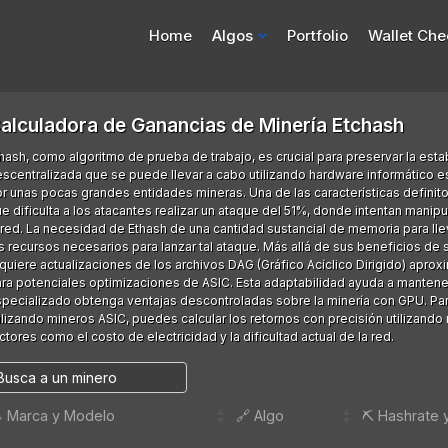
Home
Algos
Portfolio
Wallet Che
alculadora de Ganancias de Minería Etchash
hash, como algoritmo de prueba de trabajo, es crucial para preservar la est
scentralizada que se puede llevar a cabo utilizando hardware informático e
r unas pocas grandes entidades mineras. Una de las características definito
e dificulta a los atacantes realizar un ataque del 51%, donde intentan man
 red. La necesidad de Ethash de una cantidad sustancial de memoria para ll
s recursos necesarios para lanzar tal ataque. Más allá de sus beneficios de
quiere actualizaciones de los archivos DAG (Gráfico Acíclico Dirigido) ap
ra potenciales optimizaciones de ASIC. Esta adaptabilidad ayuda a mantene
pecializado obtenga ventajas descontroladas sobre la minería con GPU. Par
ilizando mineros ASIC, puedes calcular los retornos con precisión utilizand
ctores como el costo de electricidad y la dificultad actual de la red.
️ Marca y Modelo
🔗 Algo
⛏️ Hashrate 