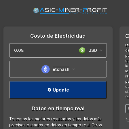
Costo de Electricidad
C
Et
USD
de
po
qu
la
etchash
lo
re
pa
es
🔄 Update
ut
fa
Datos en tiempo real
Tenemos los mejores resultados y los datos más

precisos basados en datos en tiempo real. Otros