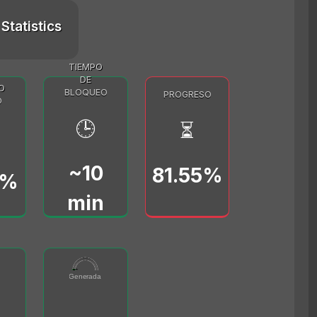
Statistics
TIEMPO
DE
O
BLOQUEO
PROGRESO
O
🕒
⏳
~10
81.55%
0%
min
91
0.156
(vB/s)
0000
Tarifas Generadas (BTC)
0
5