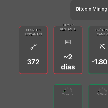
Bitcoin Mining 
TIEMPO
RESTANTE
BLOQUES
PRÓXIM
RESTANTES
CAMBI
📅
🔗
⛏️
~2
372
-1.8
días
96432
455616
Total de TX no confirmados
0
500000
Tamaño Virtual 
0
50000