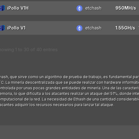
iPollo V1H
etchash
iPollo V1
etchash
howing 1 to 30 of 40 entries
hash, que sirve como un algoritmo de prueba de trabajo, es fundamental par
C. La minería descentralizada que se puede realizar con hardware informátic
ntrolada por unas pocas grandes entidades de minería. Una de las caracterís
moria, lo que dificulta a los atacantes realizar un ataque del 51%, donde i
mputacional de la red. La necesidad de Ethash de una cantidad considerable
acantes adquirir los recursos necesarios para lanzar tal ataque.