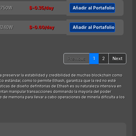
$-0.35/day
Añadir al Portafolio
$-0.60/day
Añadir al Portafolio
Previous
1
2
Next
a preservar la estabilidad y credibilidad de muchas blockchain como
o estándar, como lo permite Ethash, garantiza que la red no esté
ticas de diseño definitorias de Ethash es su naturaleza intensiva en
ntentan manipular transacciones dominando la mayoría del poder
 de memoria para llevar a cabo operaciones de minería dificulta a los