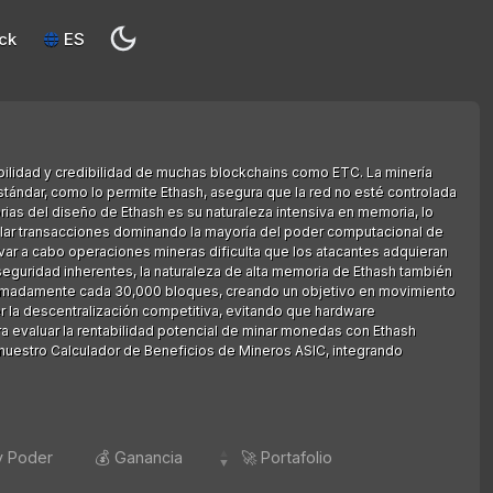
ck
ES
abilidad y credibilidad de muchas blockchains como ETC. La minería
stándar, como lo permite Ethash, asegura que la red no esté controlada
rias del diseño de Ethash es su naturaleza intensiva en memoria, lo
ipular transacciones dominando la mayoría del poder computacional de
evar a cabo operaciones mineras dificulta que los atacantes adquieran
 seguridad inherentes, la naturaleza de alta memoria de Ethash también
roximadamente cada 30,000 bloques, creando un objetivo en movimiento
r la descentralización competitiva, evitando que hardware
a evaluar la rentabilidad potencial de minar monedas con Ethash
o nuestro Calculador de Beneficios de Mineros ASIC, integrando
y Poder
💰 Ganancia
🚀 Portafolio