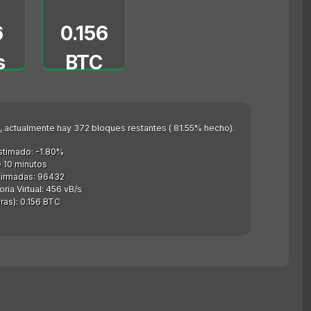
6
0.156
s
BTC
as), actualmente hay 372 bloques restantes ( 81.55% hecho).
stimado: -1.80%
 10 minutos
firmadas: 96432
a Virtual: 456 vB/s
as): 0.156 BTC