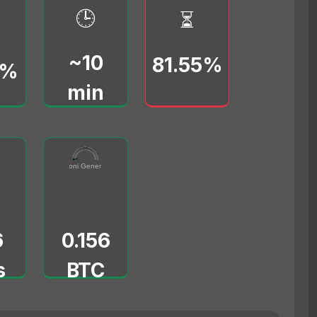
🕒
⏳
~10
81.55%
0%
min
91
0.156
e (vB/s)
0000
Commissioni Generate (BTC)
0
5
6
0.156
s
BTC