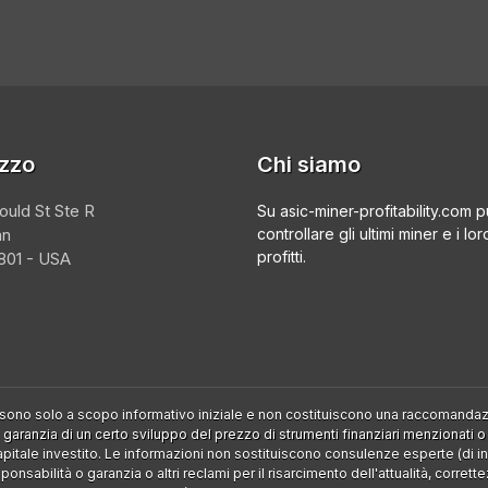
izzo
Chi siamo
ould St Ste R
Su asic-miner-profitability.com p
an
controllare gli ultimi miner e i lor
profitti.
01 - USA
a sono solo a scopo informativo iniziale e non costituiscono una raccoman
aranzia di un certo sviluppo del prezzo di strumenti finanziari menzionati o
apitale investito. Le informazioni non sostituiscono consulenze esperte (di in
nsabilità o garanzia o altri reclami per il risarcimento dell'attualità, corre