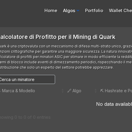
Home
Algos
Portfolio
Wallet Ch
alcolatore di Profitto per il Mining di Quark
ark è una criptovaluta con un meccanismo di difesa multi-strato unico, grazi
nzioni crittografiche per garantire una maggiore sicurezza. La natura innovativ
lcolatore di profitti per minatori ASIC per stimare in modo efficiente la redditiv
emi di blocco include eventi di dimezzamento periodici, rispecchiando il mec
stribuzione che solo un esperto del settore potrebbe apprezzare.
️ Marca & Modello
🔗 Algo
⛏️ Hashrate e P
No data availabl
howing 0 to 0 of 0 entries