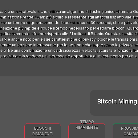
ark è una criptovaluta che utilizza un algoritmo di hashing unico chiamato Q
mbinazione rende Quark più sicuro e resistente agli attacchi rispetto alle altr
che un tempo di generazione dei blocchi unico di 30 secondi, che è più veloc
ansazione più rapide e riduce il tempo necessario per estrarre blocchi. Quark 
gnificativamente inferiore rispetto alle 21 milioni di Bitcoin. Questa scarsità 
ark è anche noto per le sue caratteristiche di privacy, poiché le transazio
 rende un'opzione interessante per le persone che apprezzano la privacy nell
e offre una combinazione unica di sicurezza, velocità, scarsità e funzionalità 
iptovalute e la rendono un'interessante opportunità di investimento per chi ce
Bitcoin Mining 
TEMPO
RIMANENTE
BLOCCHI
PROSSI
RIMANENTI
CAMBI