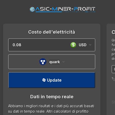
Costo dell'elettricità
C
Qu
USD
fu
ca
pr
di
quark

🔄 Update
Dati in tempo reale
S
Abbiamo i migliori risultati e i dati più accurati basati
su dati in tempo reale. Altri calcolatori di profitto