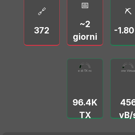
📅
🔗
⛏️
~2
372
-1.8
giorni
96432
455616
Numero totale di TX non confermati
0
500000
Dimensione Virtual
0
50000
96.4K
45
TX
vB/