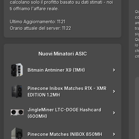
calcolano solo il profitto basato su dati stimati - noi
ti offriamo l'affare reale.
Qu
co
Ultimo Aggiornamento: 11:21
an
Orario attuale del server: 11:22
tr
si
Qu
lo
ch
Nuovi Minatori ASIC
cr
Bitmain Antminer X9 (1MH)
Pinecone Inibox Matches R1X - XMR
EDITION 1.2MH
JingleMiner LTC-DOGE Hashcard
(600MH)
Pinecone Matches INIBOX 850MH