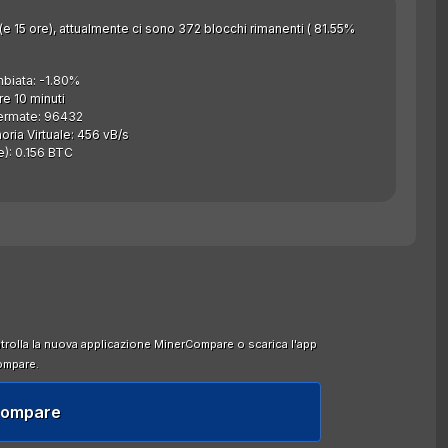
 (e 15 ore), attualmente ci sono 372 blocchi rimanenti ( 81.55%
mbiata: -1.80%
e 10 minuti
ermate: 96432
ia Virtuale: 456 vB/s
e): 0.156 BTC
ntrolla la nuova applicazione MinerCompare o scarica l'app
ompare.
Compare