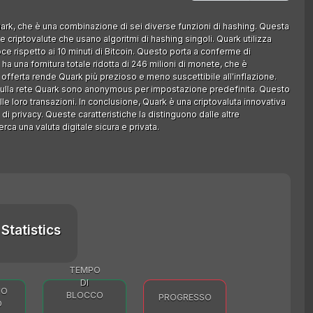
uark, che è una combinazione di sei diverse funzioni di hashing. Questa
e criptovalute che usano algoritmi di hashing singoli. Quark utilizza
e rispetto ai 10 minuti di Bitcoin. Questo porta a conferme di
ha una fornitura totale ridotta di 246 milioni di monete, che è
di offerta rende Quark più prezioso e meno suscettibile all'inflazione.
ni sulla rete Quark sono anonymous per impostazione predefinita. Questo
e loro transazioni. In conclusione, Quark è una criptovaluta innovativa
di privacy. Queste caratteristiche la distinguono dalle altre
rca una valuta digitale sicura e privata.
Statistics
TEMPO
DI
MO
BLOCCO
PROGRESSO
O