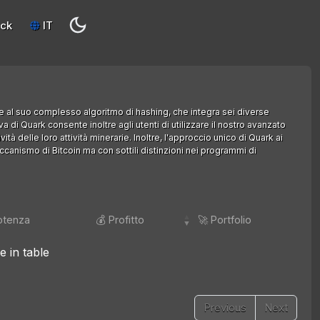
eck
IT
e al suo complesso algoritmo di hashing, che integra sei diverse
a di Quark consente inoltre agli utenti di utilizzare il nostro avanzato
ità delle loro attività minerarie. Inoltre, l'approccio unico di Quark ai
canismo di Bitcoin ma con sottili distinzioni nei programmi di
otenza
💰 Profitto
🚀 Portfolio
e in table
Previous
Next