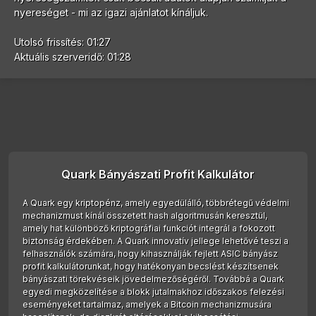
nyereséget - mi az igazi ajánlatot kínáljuk.
Utolsó frissítés: 01:27
Aktuális szerveridő: 01:28
Quark Bányászati Profit Kalkulátor
A Quark egy kriptopénz, amely egyedülálló, többrétegű védelmi
mechanizmust kínál összetett hash algoritmusán keresztül,
amely hat különböző kriptográfiai funkciót integrál a fokozott
biztonság érdekében. A Quark innovatív jellege lehetővé teszi a
felhasználók számára, hogy kihasználják fejlett ASIC bányász
profit kalkulátorunkat, hogy hatékonyan becslést készítsenek
bányászati törekvéseik jövedelmezőségéről. Továbbá a Quark
egyedi megközelítése a blokk jutalmakhoz időszakos felezési
eseményeket tartalmaz, amelyek a Bitcoin mechanizmusára