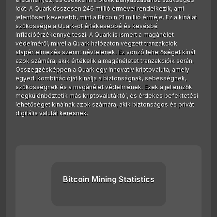
időt. A Quark összesen 246 millió érmével rendelkezik, ami
jelentősen kevesebb, mint a Bitcoin 21 millió érméje. Ez a kínálat
szűkössége a Quark-ot értékesebbé és kevésbé
inflációérzékennyé teszi. A Quark is ismert a magánélet
védelméről, mivel a Quark hálózaton végzett tranzakciók
alapértelmezés szerint névtelenek. Ez vonzó lehetőséget kínál
azok számára, akik értékelik a magánéletet tranzakcióik során.
Összegzésképpen a Quark egy innovatív kriptovaluta, amely
egyedi kombinációját kínálja a biztonságnak, sebességnek,
szűkösségnek és a magánélet védelmének. Ezek a jellemzők
megkülönböztetik más kriptovalutáktól, és érdekes befektetési
lehetőséget kínálnak azok számára, akik biztonságos és privát
digitális valutát keresnek.
Bitcoin Mining Statistics