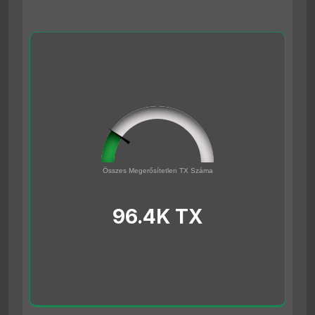
96432
Összes Megerősítetlen TX Száma
0
500000
96.4K TX