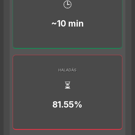
🕒
~10 min
HALADÁS
⏳
81.55%