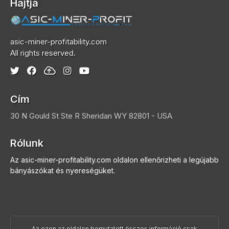
Hajtja
asic-miner-profitability.com
All rights reserved.
Cím
30 N Gould St Ste R
Sheridan
WY 82801 - USA
Rólunk
Az asic-miner-profitability.com oldalon ellenőrizheti a legújabb
bányászókat és nyereségüket.
Az ezen az oldalon bemutatott összes információ csak