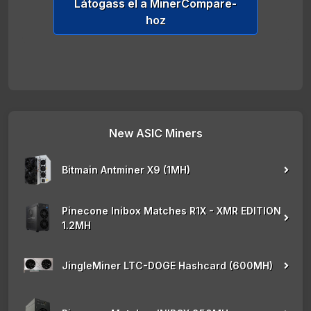
Látogass el a MinerCompare-
hoz
New ASIC Miners
Bitmain Antminer X9 (1MH)
Pinecone Inibox Matches R1X - XMR EDITION
1.2MH
JingleMiner LTC-DOGE Hashcard (600MH)