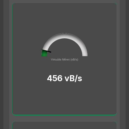
45561691
0
Virtuális Méret (vB/s)
500000000
456 vB/s