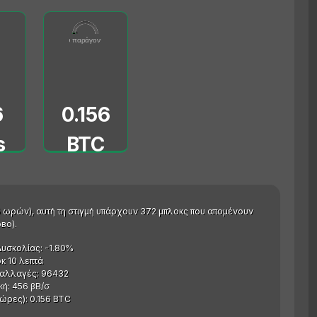
91
0.156
 (vB/s)
0000
Τέλη που παράγονται (BTC)
0
5
6
0.156
s
BTC
5 ωρών), αυτή τη στιγμή υπάρχουν 372 μπλοκς που απομένουν
во).
υσκολίας: -1.80%
κ 10 λεπτά
ναλλαγές: 96432
ή: 456 βB/σ
ώρες): 0.156 BTC