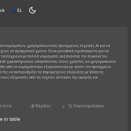
ck
EL
τονομισμάτων, χρησιμοποιώντας προηγμένες τεχνικές AI για να
σχύος σε πραγματικό χρόνο. Είναι μοναδικά σχεδιασμένη για να
 ταυτόχρονα με πολλά νομίσματα, αυξάνοντας την ποικιλία του
λειδί χαρακτηριστικό, επιτρέποντας στους χρήστες να χρησιμοποιούν
έρδη από τα νομίσματα που εξορύσσονται με αυτόν τον προηγμένο
τά της να αυτορυθμίζει τις παραμέτρους εξόρυξης με βάση τις
 τους εξορυκτές από τις ταχείες αλλαγές της αγοράς και
νότητα
💰 Κέρδος
🚀 Χαρτοφυλάκιο
e in table