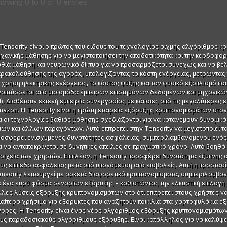
howing 0 to 0 of 0 entries
Tensority είναι ο πρώτος του είδους του τεχνολογίας αιχμής αλγόριθμος 
χανικής μάθησης για να μεγιστοποιήσει την αποδοτικότητα και την κερδοφ
θιά μάθηση και νευρωνικά δίκτυα για να προσαρμόζεται συνεχώς και να βε
ρακολούθησης της αγοράς, υπολογίζοντας τα κόστη ενέργειας, μετρώντας τις
 χρήση ηλεκτρικής ενέργειας, το κόστος ψύξης και τον φυσικό εξοπλισμό που
απτύσσεται από μια ομάδα έμπειρων επιστημόνων δεδομένων και μηχανικών 
I). Διαθέτουν εκτενή εμπειρία συνεργασίας με κάποιες από τις μεγαλύτερες
azon. Η Tensority είναι η πρώτη εταιρεία εξόρυξης κρυπτονομισμάτων στον
ι οι τεχνολογίες βαθιάς μάθησης σχεδιάζονται για να κατανέμουν δυναμικ
μών και άλλων παραγόντων. Αυτό επιτρέπει στην Tensority να μεγιστοποιεί τ
ροσφέρει ενισχυμένες δυνατότητες ασφάλειας, συμπεριλαμβανομένου ενός 
ι να ανταποκρίνεται σε δυνητικές απειλές σε πραγματικό χρόνο. Αυτό βοηθά 
οιχεία των χρηστών. Επιπλέον, η Tensority προσφέρει δυνατότητα έξυπνης 
υς επίπεδο ασφάλειας μετά από υπονόμευση από εισβολείς. Αυτή η προστασία
nsority λειτουργεί με αρκετά διαφορετικά κρυπτονομίσματα, συμπεριλαμβανο
 ένα ευρύ φάσμα σεναρίων εξόρυξης - καθιστώντας την ελκυστική επιλογή γ
λες λύσεις εξόρυξης κρυπτονομισμάτων στο ότι επιτρέπει στους χρήστες ν
ιαίτερα χρήσιμο για εξορυκτές που αναζητούν ποικιλία στα χαρτοφυλάκια 
γορές. Η Tensority είναι ένας νέος αλγόριθμος εξόρυξης κρυπτονομισμάτ
υς παραδοσιακούς αλγόριθμους εξόρυξης. Είναι κατάλληλος για να καλύψει