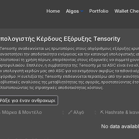
Home
Algos
Portfolio
Wallet Che
πολογιστής Κέρδους Εξόρυξης Tensority
 Tensority αναδεικνύεται ως πρωτοπόρος στους αλγόριθμους εξόρυξης κρυπ
αναστατήσει την αποδοτικότητα ενέργειας και την κατανομή υπολογιστικής ι
λτιστοποιεί τη χρήση πόρων, επιτρέποντας στους εξορυκτές να συμμετέχουν
ρτοφυλακίου. Επιπλέον, η συμβατότητα της Tensority με τα ASIC είναι ένα κ
ν υπολογιστή κερδών μας από ASIC για να εκτιμήσουν ακριβώς τα πιθανά κ
γόριθμο. Η ευελιξία της Tensority επιδεικνύεται περαιτέρω από την ικανότη
οβλεπτικές αναλύσεις της μεταβλητότητας της αγοράς, προστατεύοντας έτσι
λτιστοποιώντας τις στρατηγικές αποδοτικότητας κόστους.
️ Μάρκα & Μοντέλο
🔗 Αλγό
⛏️ Hashrate & Ικα
No data availabl