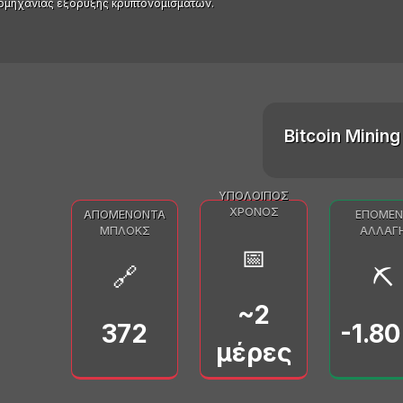
ιομηχανίας εξόρυξης κρυπτονομισμάτων.
Bitcoin Mining 
ΥΠΌΛΟΙΠΟΣ
ΧΡΌΝΟΣ
ΑΠΟΜΈΝΟΝΤΑ
ΕΠΌΜΕΝ
ΜΠΛΟΚΣ
ΑΛΛΑΓ
📅
🔗
⛏️
~2
372
-1.8
μέρες