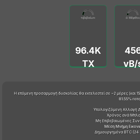
96432
455616
Συνολικός Ανεπιβεβαίωτος Αριθμός TX
0
500000
Εικονικό Μέγεθος
0
50000
96.4K
45
TX
vB/
Η επόμενη προσαρμογή δυσκολίας θα εκτελεστεί σε ~2 μέρες (και 1
81.55% гото
Υπολογιζόμενη Αλλαγή Δ
Χρόνος ανά Μπλο
Μη Επιβεβαιωμένες Συ
Μέση Μνήμη Εικονικ
Δημιουργημένα BTC (24 