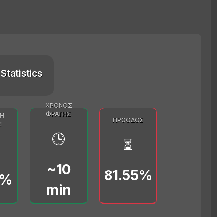
Statistics
ΧΡΌΝΟΣ
ΦΡΑΓΉΣ
Η
ΠΡΌΟΔΟΣ
Ή
🕒
⏳
~10
81.55%
0%
min