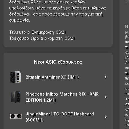
S
δεδομένα. Άλλοι υπολογιστές κερδών
υπολογίζουν μόνο τα κέρδη με βάση εκτιμώμενα
δεδομένα - σας προσφέρουμε την πραγματική
συμφωνία.
Η 
μη
Τελευταία Ενημέρωση: 08:21
βα
Τρέχουσα Ώρα Διακομιστή: 08:21
πα
τη
αν
(A
Νέοι ASIC εξορυκτές
Am
κα
τι
Bitmain Antminer X9 (1MH)
π
κα
στ
Pinecone Inibox Matches R1X - XMR
το
Te
EDITION 1.2MH
σε
άλ
JingleMiner LTC-DOGE Hashcard
ιδ
(600MH)
α
το