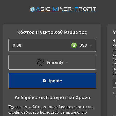
Κόστος Ηλεκτρικού Ρεύματος
Υ
Η
USD
επ
βε
χα
το
tensority
αλ
πρ
βε
🔄 Update

Δεδομένα σε Πραγματικό Χρόνο
Έχουμε τα καλύτερα αποτελέσματα και τα πιο
ακριβή δεδομένα βασισμένα σε πραγματικά