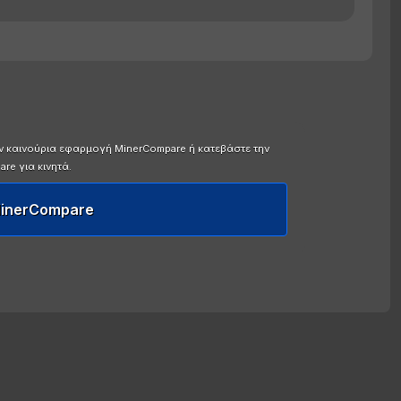
ην καινούρια εφαρμογή MinerCompare ή κατεβάστε την
e για κινητά.
MinerCompare