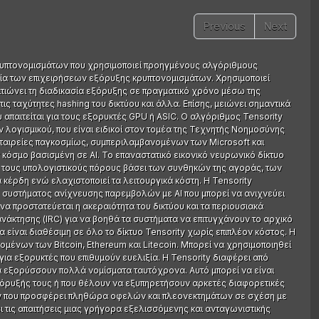
Previous
Next
κρυπτονομισμάτων που χρησιμοποιεί προηγμένους αλγόριθμους
ορία των επιχειρήσεων εξόρυξης κρυπτονομισμάτων. Χρησιμοποιεί
λτιώνει τη διαδικασία εξόρυξης σε πραγματικό χρόνο μέσω της
 ταχύτητες hashing του δικτύου και άλλα. Επίσης, μειώνει σημαντικά
 απαιτείται για τους εξορυκτές GPU ή ASIC. Ο αλγόριθμος Tensority
λογισμικού, που είναι ειδικοί στον τομέα της Τεχνητής Νοημοσύνης
 εταιρείες παγκοσμίως, συμπεριλαμβανομένων των Microsoft και
 κόσμο βασισμένη σε AI. Το επαναστατικό εικονικό νευρωνικό δίκτυο
ά τους υπολογιστικούς πόρους βάσει των συνθηκών της αγοράς, των
α κέρδη ενώ ελαχιστοποιεί τα λειτουργικά κόστη. Η Tensority
συστήματος ανίχνευσης παρεμβολών με AI που μπορεί να ανιχνεύει
να προστατεύεται η ακεραιότητα του δικτύου και τα περιουσιακά
ανάκτησης (IRC) για να βοηθά τα συστήματα να επιτυγχάνουν το αρχικό
 είναι διαθέσιμη σε όλο το δίκτυο Tensority χωρίς επιπλέον κόστος. Η
μένων των Bitcoin, Ethereum και Litecoin. Μπορεί να χρησιμοποιηθεί
ια εξορυκτές που επιθυμούν ευελιξία. Η Tensority διαφέρει από
α εξορύσσουν πολλά νομίσματα ταυτόχρονα. Αυτό μπορεί να είναι
εξόρυξής τους ή που θέλουν να εξυπηρετήσουν αρκετές διαφορετικές
ων που προσφέρει πληθώρα οφελών και πλεονεκτημάτων σε σχέση με
 τις απαιτήσεις μιας γρήγορα εξελισσόμενης και ανταγωνιστικής