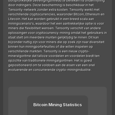
oorspronkelijke beveiligingsniveau te bereiken na ondermijning
door indringers. Deze bescherming is beschikbaar in het
Tensority-netwerk zonder extra kosten. Tensority werkt met
verschillende cryptocurrencies, waaronder Bitcoin, Ethereum en
Litecoin. Het kan worden gebruikt in een breed scala aan
miningscenario's, waardoor het een aantrekkelijke optie is voor
miners die flexibiliteit wensen. Tensority verschilt van andere
oplossingen voor cryptocurrency-mining omdat het gebruikers in
staat stelt om meerdere munten gelijktijdig te minen. Dit kan
bijzonder nuttig zijn voor miners die op zoek zijn naar diversiteit
binnen hun miningportefeuilles of die willen inspelen op
verschillende markten. Tensority is een nieuw crypto-
mineralgoritme dat talloze voordelen en voordelen biedt ten
opzichte van traditionele miningalgoritmen. Het is goed
gepositioneerd om te voldoen aan de eisen van een snel
evoluerende en concurrerende crypto-miningindustrie.
Bitcoin Mining Statistics