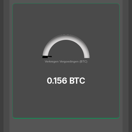
0.156
0
Verkregen Vergoedingen (BTC)
5
0.156 BTC