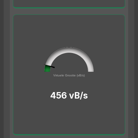
45561691
0
Virtuele Grootte (vB/s)
500000000
456 vB/s