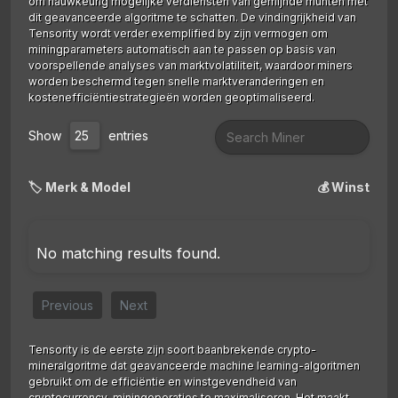
om nauwkeurig mogelijke verdiensten van gemijnde munten met
dit geavanceerde algoritme te schatten. De vindingrijkheid van
Tensority wordt verder exemplified by zijn vermogen om
miningparameters automatisch aan te passen op basis van
voorspellende analyses van marktvolatiliteit, waardoor miners
worden beschermd tegen snelle marktveranderingen en
kostenefficiëntiestrategieën worden geoptimaliseerd.
Show
entries
🏷️ Merk & Model
💰 Winst
No matching results found.
Previous
Next
Tensority is de eerste zijn soort baanbrekende crypto-
mineralgoritme dat geavanceerde machine learning-algoritmen
gebruikt om de efficiëntie en winstgevendheid van
cryptocurrency-miningoperaties te maximaliseren. Het maakt