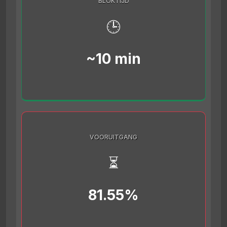
BLOKTIJD
🕒
~10 min
VOORUITGANG
⏳
81.55%