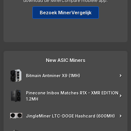
download de MinerCompare mobiele app.
Bezoek MinerVergelijk
New ASIC Miners
Bitmain Antminer X9 (1MH)
Pinecone Inibox Matches R1X - XMR EDITION
1.2MH
JingleMiner LTC-DOGE Hashcard (600MH)