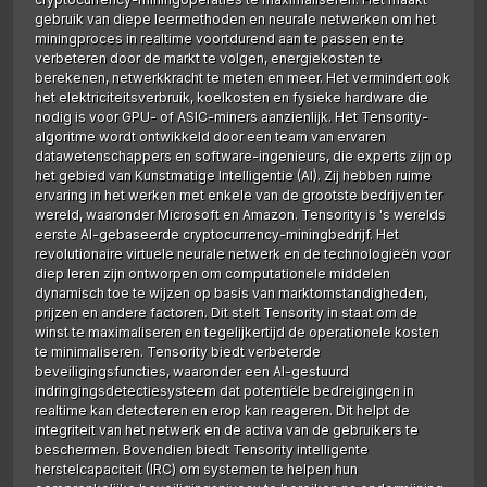
gebruik van diepe leermethoden en neurale netwerken om het
miningproces in realtime voortdurend aan te passen en te
verbeteren door de markt te volgen, energiekosten te
berekenen, netwerkkracht te meten en meer. Het vermindert ook
het elektriciteitsverbruik, koelkosten en fysieke hardware die
nodig is voor GPU- of ASIC-miners aanzienlijk. Het Tensority-
algoritme wordt ontwikkeld door een team van ervaren
datawetenschappers en software-ingenieurs, die experts zijn op
het gebied van Kunstmatige Intelligentie (AI). Zij hebben ruime
ervaring in het werken met enkele van de grootste bedrijven ter
wereld, waaronder Microsoft en Amazon. Tensority is 's werelds
eerste AI-gebaseerde cryptocurrency-miningbedrijf. Het
revolutionaire virtuele neurale netwerk en de technologieën voor
diep leren zijn ontworpen om computationele middelen
dynamisch toe te wijzen op basis van marktomstandigheden,
prijzen en andere factoren. Dit stelt Tensority in staat om de
winst te maximaliseren en tegelijkertijd de operationele kosten
te minimaliseren. Tensority biedt verbeterde
beveiligingsfuncties, waaronder een AI-gestuurd
indringingsdetectiesysteem dat potentiële bedreigingen in
realtime kan detecteren en erop kan reageren. Dit helpt de
integriteit van het netwerk en de activa van de gebruikers te
beschermen. Bovendien biedt Tensority intelligente
herstelcapaciteit (IRC) om systemen te helpen hun