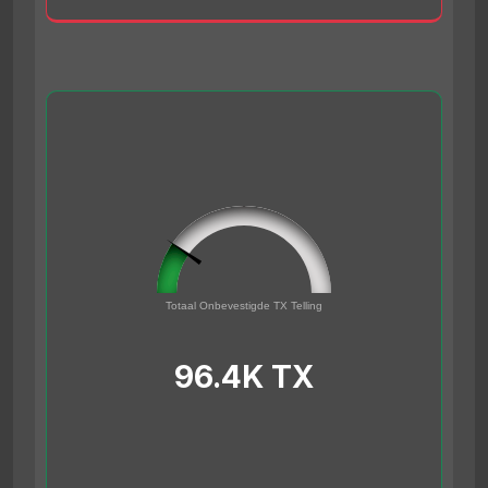
96432
0
Totaal Onbevestigde TX Telling
500000
96.4K TX