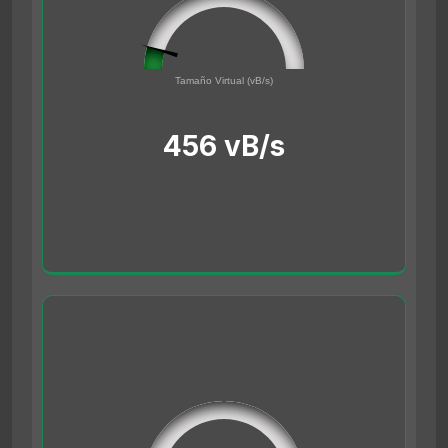
45561691
0
Tamaño Virtual (vB/s)
500000000
456 vB/s