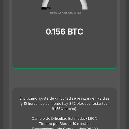
0.156
0
Tarifas Generadas (BTC)
5
0.156 BTC
El próximo ajuste de dificultad se realizará en ~2 días
(y 15 horas), actualmente hay 372 bloques restantes (
81.55% hecho).
Cambio de Dificultad Estimado: -1.80%
Tiempo por Bloque 10 minutos
Transacciones No Confirmadas: 96432