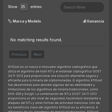
Show
entries
🏷️ Marca y Modelo
💰 Ganancia
No matching results found.
Previous
Next
X11Gost es un nuevo e innovador algoritmo criptográfico que
utiliza el algoritmo de hash X11 y el estándar criptográfico GOST
34.11-2012 para proporcionar una solución altamente segura y
eficiente para la minería de criptomonedas. El algoritmo X11Gost
fue desarrollado para abordar algunas de las debilidades y
limitaciones de los algoritmos de minería tradicionales, como
SHA-256 y Scrypt. La combinación de X11 y GOST 34.11-2012
proporciona un alto nivel de seguridad, haciéndolo resistente a
ataques del 51% y otras formas de actividad maliciosa. Uno de
los beneficios clave del algoritmo X11Gost es su eficiencia. A
diferencia de los algoritmos de minería tradicionales, X11Gost