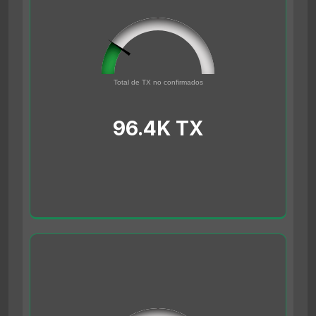
96432
0
Total de TX no confirmados
500000
96.4K TX