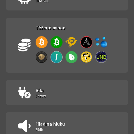
SHA-256
Těžené mince
Síla
3729W
Hladina hluku
75db