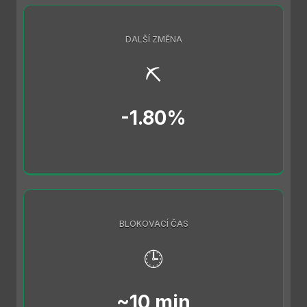
DALŠÍ ZMĚNA
⛏️
-1.80%
BLOKOVACÍ ČAS
🕒
~10 min