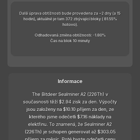
Další úprava obtížnosti bude provedena za ~2 dny (a 15
hodin), aktuálně je tam 372 zbývající bloky ( 81.55%
hotovo).
Odhadovaná změna obtížnosti: -1.80%
Čas na blok 10 minuty
Informace
The Bitdeer Sealminer A2 (226Th) v
současnosti těží $2.94 zisk za den. Výpočty
jsou založeny na $10.10 příjem za den, ze
kterého jsme odečetli $7.16 náklady na
elektřinu. To znamená, že Sealminer A2
(226Th) je schopen generovat až $303.05
příjem za měsíc. Poté byste odečetli cenu