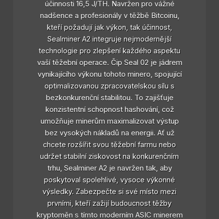
účinnosti 16,5 J/TH. Navržen pro vážné
nadšence a profesionály v těžbě Bitcoinu,
kteří požadují jak výkon, tak účinnost,
Sealminer A2 integruje nejmodernější
technologie pro zlepšení každého aspektu
vaší těžební operace. Čip Seal 02 je jádrem
vynikajícího výkonu tohoto minero, spojující
optimalizovanou zpracovatelskou sílu s
bezkonkurenční stabilitou. To zajišťuje
konzistentní schopnost hashování, což
umožňuje minerům maximalizovat výstup
bez vysokých nákladů na energii. Ať už
chcete rozšířit svou těžební farmu nebo
udržet stabilní ziskovost na konkurenčním
trhu, Sealminer A2 je navržen tak, aby
poskytoval spolehlivé, vysoce výkonné
výsledky. Zabezpečte si své místo mezi
prvními, kteří zažijí budoucnost těžby
kryptoměn s tímto moderním ASIC minerem