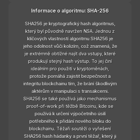
Informace o algoritmu: SHA-256
SHA256 je kryptografický hash algoritmus,
který byl původně navržen NSA. Jednou z
klíčových vlastností algoritmu SHA256 je
jeho odolnost vůči kolizím, což znamená, že
je extrémně obtížné najít dva vstupy, které
produkují stejný hash výstup. To jej činí
ideálním pro použití v kryptoměnách,
protože pomáhá zajistit bezpečnost a
integritu blockchainu tím, že brání škodlivým
aktérům v manipulaci s transakcemi.
SHA256 se také používá jako mechanismus
proof-of-work při těžbě Bitcoinu, kde se
používá k určení výpočetního úsilí
potřebného k přidání nového bloku do
blockchainu. Těžaři soutěží o vyřešení
SHA256 hash hádanky a první těžař, který ji