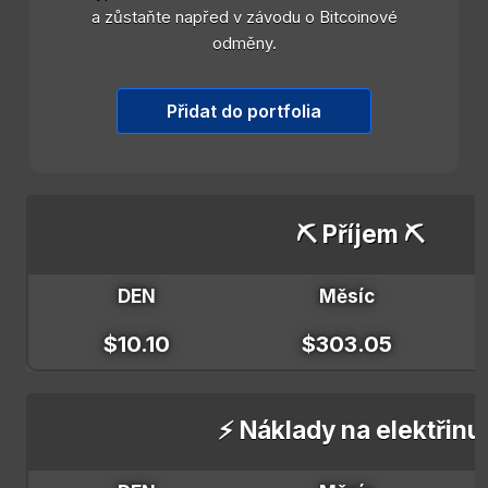
a zůstaňte napřed v závodu o Bitcoinové
odměny.
Přidat do portfolia
⛏️ Příjem ⛏️
DEN
Měsíc
$10.10
$303.05
⚡ Náklady na elektřinu