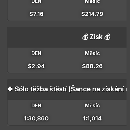
DEN
Měsíc
$7.16
$214.79
💰 Zisk 💰
DEN
Měsíc
$2.94
$88.26
🍀 Sólo těžba štěstí (Šance na získání 
DEN
Měsíc
1:30,860
1:1,014