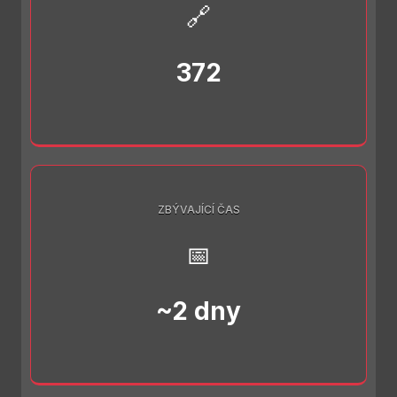
🔗
372
ZBÝVAJÍCÍ ČAS
📅
~2 dny