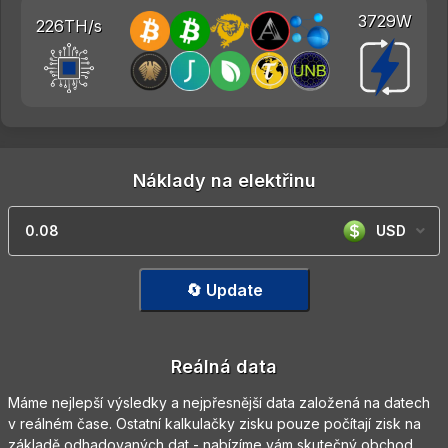
3729W
226TH/s
Náklady na elektřinu
USD
🔄 Update
Reálná data
Máme nejlepší výsledky a nejpřesnější data založená na datech
v reálném čase. Ostatní kalkulačky zisku pouze počítají zisk na
základě odhadovaných dat - nabízíme vám skutečný obchod.