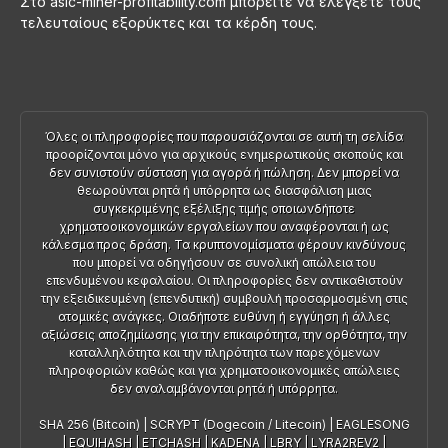
Στο asic-miner-profitability.com μπορείτε να ελέγξετε τους
τελευταίους εξορύκτες και τα κέρδη τους.
Όλες οι πληροφορίες που παρουσιάζονται σε αυτή τη σελίδα
προορίζονται μόνο για αρχικούς ενημερωτικούς σκοπούς και
δεν συνιστούν σύσταση για αγορά ή πώληση. Δεν μπορεί να
θεωρούνται ρητά ή υπόρρητα ως διασφάλιση μιας
συγκεκριμένης εξέλιξης τιμής οποιωνδήποτε
χρηματοοικονομικών εργαλείων που αναφέρονται ή ως
κάλεσμα προς δράση. Τα κρυπτονομίσματα φέρουν κινδύνους
που μπορεί να οδηγήσουν σε συνολική απώλεια του
επενδυμένου κεφαλαίου. Οι πληροφορίες δεν αντικαθιστούν
την εξειδικευμένη (επενδυτική) συμβουλή προσαρμοσμένη στις
ατομικές ανάγκες. Οιαδήποτε ευθύνη ή εγγύηση ή άλλες
αξιώσεις αποζημίωσης για την επικαιρότητα, την ορθότητα, την
καταλληλότητα και την πληρότητα των παρεχόμενων
πληροφοριών καθώς και για χρηματοοικονομικές απώλειες
δεν αναλαμβάνονται ρητά ή υπόρρητα.
SHA 256 (Bitcoin)
|
SCRYPT (Dogecoin / Litecoin)
|
EAGLESONG
|
EQUIHASH
|
ETCHASH
|
KADENA
|
LBRY
|
LYRA2REV2
|