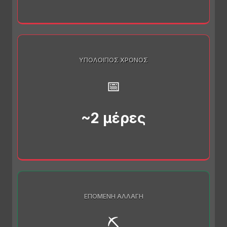
ΥΠΌΛΟΙΠΟΣ ΧΡΌΝΟΣ
📅
~2 μέρες
ΕΠΌΜΕΝΗ ΑΛΛΑΓΉ
⛏️