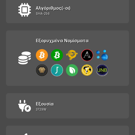
Αλγόριθμος(-οι)
SHA-256
Εξορυχμένα Νομίσματα
Εξουσία
3729W