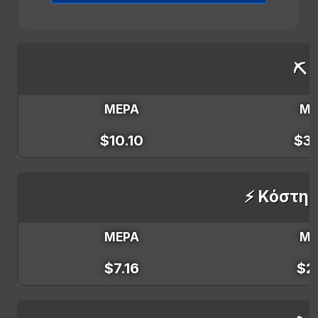
⛏️ 
ΜΕΡΑ
Μ
$10.10
$3
⚡ Κόστη 
ΜΕΡΑ
Μ
$7.16
$2