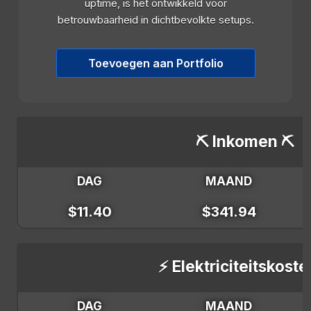
uptime, is het ontwikkeld voor
betrouwbaarheid in dichtbevolkte setups.
Toevoegen aan Portfolio
⛏️ Inkomen ⛏️
DAG
MAAND
$11.40
$341.94
⚡ Elektriciteitskoste
DAG
MAAND