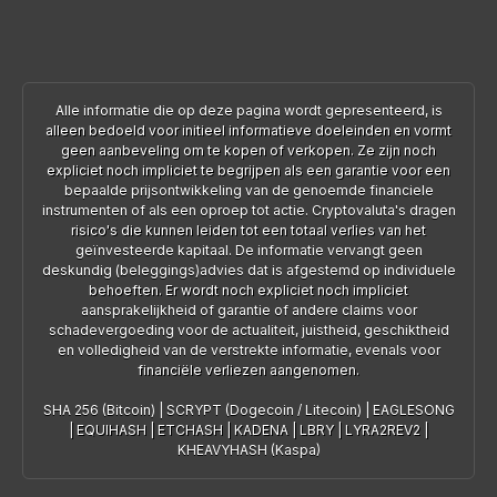
Alle informatie die op deze pagina wordt gepresenteerd, is
alleen bedoeld voor initieel informatieve doeleinden en vormt
geen aanbeveling om te kopen of verkopen. Ze zijn noch
expliciet noch impliciet te begrijpen als een garantie voor een
bepaalde prijsontwikkeling van de genoemde financiele
instrumenten of als een oproep tot actie. Cryptovaluta's dragen
risico's die kunnen leiden tot een totaal verlies van het
geïnvesteerde kapitaal. De informatie vervangt geen
deskundig (beleggings)advies dat is afgestemd op individuele
behoeften. Er wordt noch expliciet noch impliciet
aansprakelijkheid of garantie of andere claims voor
schadevergoeding voor de actualiteit, juistheid, geschiktheid
en volledigheid van de verstrekte informatie, evenals voor
financiële verliezen aangenomen.
SHA 256 (Bitcoin)
|
SCRYPT (Dogecoin / Litecoin)
|
EAGLESONG
|
EQUIHASH
|
ETCHASH
|
KADENA
|
LBRY
|
LYRA2REV2
|
KHEAVYHASH (Kaspa)