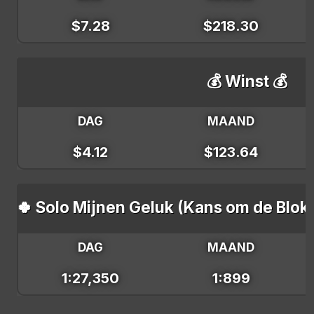
$7.28
$218.30
💰 Winst 💰
DAG
MAAND
$4.12
$123.64
🍀 Solo Mijnen Geluk (Kans om de Blokb
DAG
MAAND
1:27,350
1:899