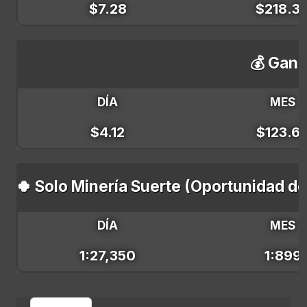
$7.28
$218.3
💰 Gana
DÍA
MES
$4.12
$123.6
🍀 Solo Minería Suerte (Oportunidad d
DÍA
MES
1:27,350
1:899