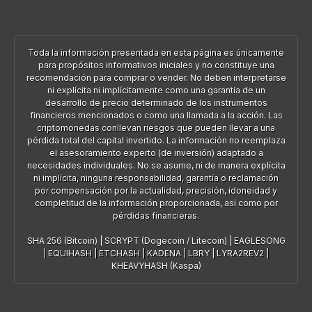
Toda la información presentada en esta página es únicamente
para propósitos informativos iniciales y no constituye una
recomendación para comprar o vender. No deben interpretarse
ni explícita ni implícitamente como una garantía de un
desarrollo de precio determinado de los instrumentos
financieros mencionados o como una llamada a la acción. Las
criptomonedas conllevan riesgos que pueden llevar a una
pérdida total del capital invertido. La información no reemplaza
el asesoramiento experto (de inversión) adaptado a
necesidades individuales. No se asume, ni de manera explícita
ni implícita, ninguna responsabilidad, garantía o reclamación
por compensación por la actualidad, precisión, idoneidad y
completitud de la información proporcionada, así como por
pérdidas financieras.
SHA 256 (Bitcoin)
|
SCRYPT (Dogecoin / Litecoin)
|
EAGLESONG
|
EQUIHASH
|
ETCHASH
|
KADENA
|
LBRY
|
LYRA2REV2
|
KHEAVYHASH (Kaspa)