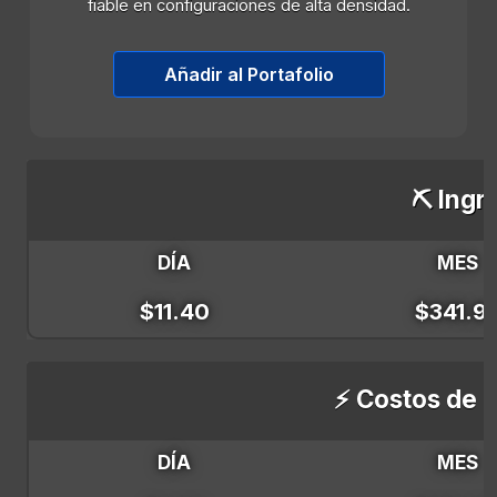
fiable en configuraciones de alta densidad.
Añadir al Portafolio
⛏️ Ingr
DÍA
MES
$11.40
$341.9
⚡ Costos de E
DÍA
MES