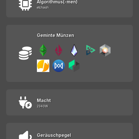
Algorithmus(-men)
etchash
Geminte Münzen
Macht
2340W
Geräuschpegel