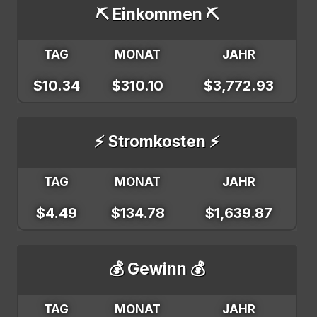
⛏️ Einkommen ⛏️
TAG
MONAT
JAHR
$10.34
$310.10
$3,772.93
⚡ Stromkosten ⚡
TAG
MONAT
JAHR
$4.49
$134.78
$1,639.87
💰 Gewinn 💰
TAG
MONAT
JAHR