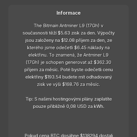
Informace
The Bitmain Antminer L9 (17Gh) v
současnosti těží $5.63 zisk za den. Výpočty
jsou založeny na $12.08 příjem za den, ze
kterého jsme odečetli $6.45 náklady na
elektřinu. To znamená, že Antminer L9
(17Gh) je schopen generovat až $362.30
příjem za měsíc. Poté byste odečetli cenu
elektřiny $193.54 budete mít odhadovaný
zisk ve výši $168.76 za měsíc.
Tip: S našimi hostingovými plány zaplatíte
pouze přibližně 0,08 USD za kWh.
Pokud cena BTC dosáhne $138294 dostali