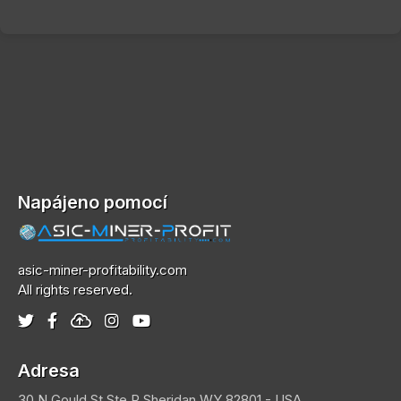
Napájeno pomocí
asic-miner-profitability.com
All rights reserved.
Adresa
30 N Gould St Ste R
Sheridan
WY 82801 - USA