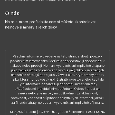
O nás
Na asic-miner-profitabilita.com si můžete zkontrolovat
nejnovější minery a jejich zisky.
Všechny informace uvedené na této stránce slouží pouze k
počátečním informačním účelům a nepředstavují doporučení k
nákupu nebo prodeji. Není ani výslovně, ani implicitně chápáno
jako záruka určitého cenového vývoje jakýchkoliv uvedených
finančních nástrojů nebo jako výzva k akci. Kryptoměny nesou
rizika, která mohou vést k úplné ztrátě investovaného kapitálu.
Tyto informace nenahrazují odborné (investiční) rady
přizpůsobené individuálním potřebám. Odpovědnost ani
záruka nebo jiné nároky na odškodnění za aktuálnost,
správnost, vhodnost a úplnost poskytnutých informací, jakož i
za finanční ztráty, nejsou ani výslovně, ani implicitně přijímány.
SHA 256 (Bitcoin)
|
SCRYPT (Dogecoin / Litecoin)
|
EAGLESONG