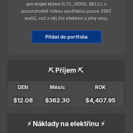
pro trojité těžení (LTC, DOGE, BELL), s
pozoruhodně nízkou spotřebou pouze 3360
wattů, což z něj činí efektivní a silný stroj.
Přidat do portfolia
⛏️ Příjem ⛏️
DEN
Měsíc
ROK
$12.08
$362.30
$4,407.95
⚡ Náklady na elektřinu ⚡