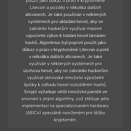
použit jako důkaz o práci v kryptoměně
Litecoin a později v několika dalších
altcoinech. Je také používán v některých
systémech pro ukládání hesel, aby se
zabránilo hackerům využívat masivní
výpočetní výkon k hádání hesel lámáním
hashů. Algoritmus byl poprvé použit jako
důkaz o práci v kryptoměně Litecoin a poté
v několika dalších altcoinech. Je také
využíván v některých systémech pro
úschovu hesel, aby se zabránilo hackerům
využívat obrovské množství výpočetní
špičky k odhadu hesel rozluštěním hashů.
Scrypt vyžaduje větší množství paměti ve
srovnání s jinými algoritmy, což ztěžuje jeho
implementaci na specializovaném hardwaru
(ASICs) speciálně navrženém pro těžbu
kryptoměn.