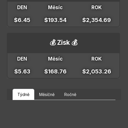
DEN
Měsíc
ROK
$6.45
$193.54
$2,354.69
💰 Zisk 💰
DEN
Měsíc
ROK
$5.63
$168.76
$2,053.26
Týdně
Měsíčně
Ročně