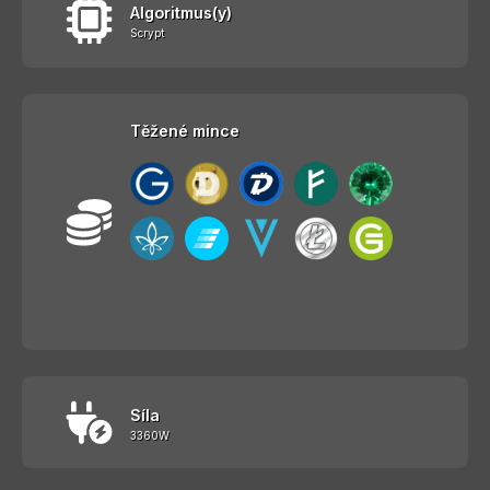
Algoritmus(y)
Scrypt
Těžené mince
Síla
3360W