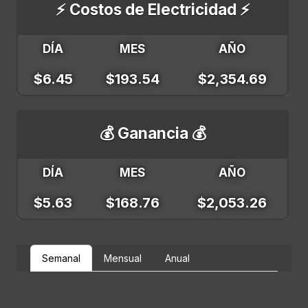
⚡ Costos de Electricidad ⚡
DÍA
MES
AÑO
$6.45
$193.54
$2,354.69
💰 Ganancia 💰
DÍA
MES
AÑO
$5.63
$168.76
$2,053.26
Semanal
Mensual
Anual