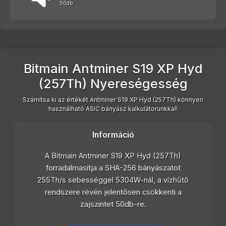
50db
Bitmain Antminer S19 XP Hyd
(257Th) Nyereségesség
Számítsa ki az értékét Antminer S19 XP Hyd (257Th) könnyen
használható ASIC bányász kalkulátorunkkal!
Információ
A Bitmain Antminer S19 XP Hyd (257Th)
forradalmasítja a SHA-256 bányászatot
255Th/s sebességgel 5304W-nál, a vízhűtő
rendszere révén jelentősen csökkenti a
zajszintet 50db-re.