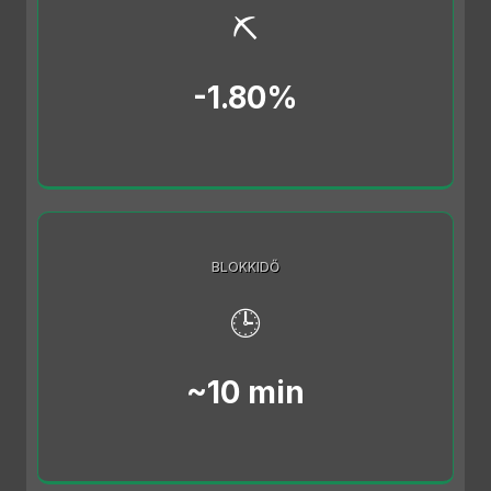
⛏️
-1.80%
BLOKKIDŐ
🕒
~10 min