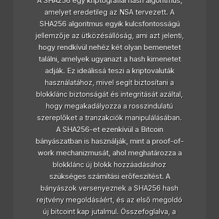
A SHA256 egy kriptográfiai hash algoritmus,
amelyet eredetileg az NSA tervezett. A
SHA256 algoritmus egyik kulcsfontosságú
jellemzője az ütközésállóság, ami azt jelenti,
hogy rendkívül nehéz két olyan bemenetet
találni, amelyek ugyanazt a hash kimenetet
adják. Ez ideálissá teszi a kriptovaluták
használatához, mivel segít biztosítani a
blokklánc biztonságát és integritását azáltal,
hogy megakadályozza a rosszindulatú
szereplőket a tranzakciók manipulálásában.
A SHA256-et ezenkívül a Bitcoin
bányászatban is használják, mint a proof-of-
work mechanizmusát, ahol meghatározza a
blokklánc új blokk hozzáadásához
szükséges számítási erőfeszítést. A
bányászok versenyeznek a SHA256 hash
rejtvény megoldásáért, és az első megoldó
új bitcoint kap jutalmul. Összefoglalva, a