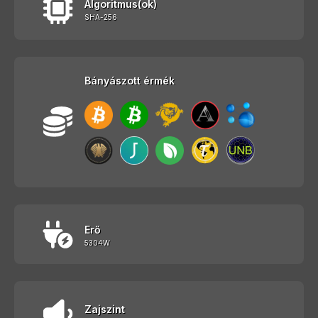
Algoritmus(ok)
SHA-256
Bányászott érmék
Erő
5304W
Zajszint