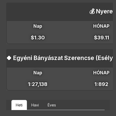
💰 Nyeres
Nap
HÓNAP
$1.30
$39.11
🍀 Egyéni Bányászat Szerencse (Esély 
Nap
HÓNAP
1:27,138
1:892
Heti
Havi
Éves