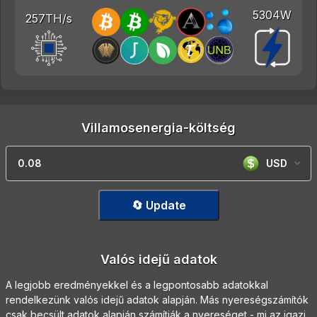
5304W
257TH/s
Villamosenergia-költség
USD
🔄 Update
Valós idejű adatok
A legjobb eredményekkel és a legpontosabb adatokkal
rendelkezünk valós idejű adatok alapján. Más nyereségszámítók
csak becsült adatok alapján számítják a nyereséget - mi az igazi