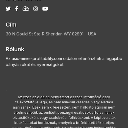
Cím
30 N Gould St Ste R
Sheridan
WY 82801 - USA
Rólunk
Az asic-miner-profitability.com oldalon ellenőrizheti a legújabb
bányászókat és nyereségüket.
Az ezen az oldalon bemutatott összes információ csak
tájékoztató jellegű, és nem minősül vásárlási vagy eladási
ajánlásnak. Ezek sem kifejezetten, sem hallgatólagosan nem
értelmezhetők az említett pénzügyi eszközök árfolyamának
biztosítékaként vagy cselekvési felhívásként. A kriptovaluták
kockázatokat hordoznak, amelyek a befektetett tőke teljes
elvesztéséhez vezethetnek. Az információ nem helyettesíti a