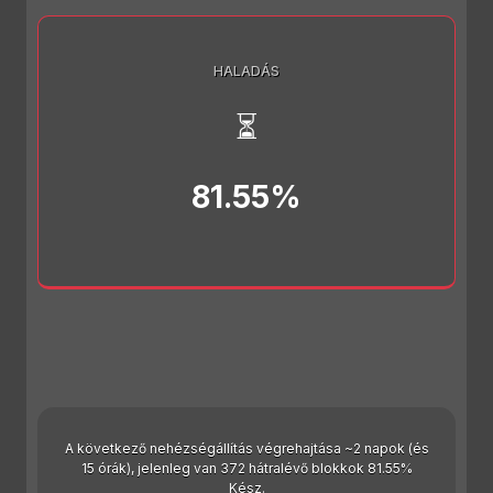
HALADÁS
⏳
81.55%
A következő nehézségállítás végrehajtása ~2 napok (és
15 órák), jelenleg van 372 hátralévő blokkok 81.55%
Kész.