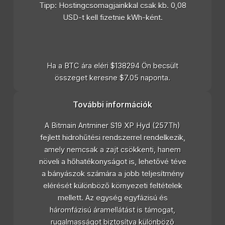
Tipp: Hostingcsomagjainkkal csak kb. 0,08
USD-t kell fizetnie kWh-ként.
Ha a BTC ára eléri $138294 Ön becsült
összeget keresne $7.05 naponta.
További információk
A Bitmain Antminer S19 XP Hyd (257Th)
fejlett hidrohűtési rendszerrel rendelkezik,
amely nemcsak a zajt csökkenti, hanem
növeli a hőhatékonyságot is, lehetővé téve
a bányászok számára a jobb teljesítmény
elérését különböző környezeti feltételek
mellett. Az egység egyfázisú és
háromfázisú áramellátást is támogat,
rugalmasságot biztosítva különböző