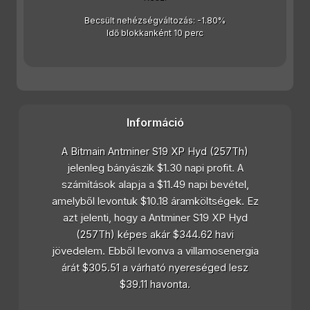
Becsült nehézségváltozás: -1.80%
Idő blokkanként 10 perc
Információ
A Bitmain Antminer S19 XP Hyd (257Th)
jelenleg bányászik $1.30 napi profit. A
számítások alapja a $11.49 napi bevétel,
amelyből levontuk $10.18 áramköltségek. Ez
azt jelenti, hogy a Antminer S19 XP Hyd
(257Th) képes akár $344.62 havi
jövedelem. Ebből levonva a villamosenergia
árát $305.51 a várható nyereséged lesz
$39.11 havonta.