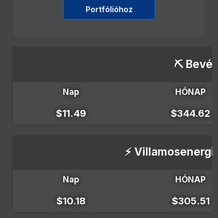
Portfólióhoz
⛏️ Bevét
Nap
HÓNAP
$11.49
$344.62
⚡ Villamosenergi
Nap
HÓNAP
$10.18
$305.51