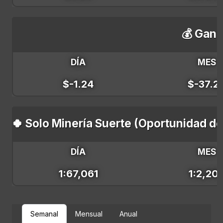
💰 Gana
DÍA
MES
$-1.24
$-37.2
🍀 Solo Minería Suerte (Oportunidad d
DÍA
MES
1:67,061
1:2,20
Semanal
Mensual
Anual