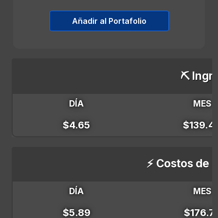
Añadir al Portafolio
⛏️ Ingr
DÍA
MES
$4.65
$139.4
⚡ Costos de E
DÍA
MES
$5.89
$176.7