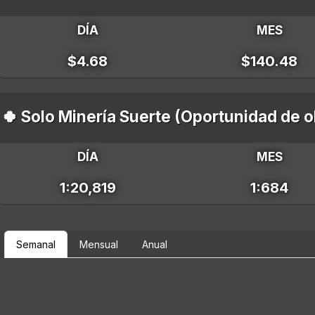
DÍA
MES
$4.68
$140.48
🍀 Solo Minería Suerte (Oportunidad de 
DÍA
MES
1:20,819
1:684
Semanal
Mensual
Anual