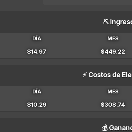
⛏️ Ingres
DÍA
MES
$14.97
$449.22
⚡ Costos de Ele
DÍA
MES
$10.29
$308.74
💰 Gananc