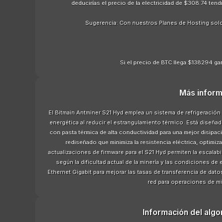
deducirías el precio de la electricidad de $308.74 te
Sugerencia: Con nuestros Planes de Hosting sol
Si el precio de BTC llega $138294 gan
Más inform
El Bitmain Antminer S21 Hyd emplea un sistema de refrigeración p
energética al reducir el estrangulamiento térmico. Está dise
con pasta térmica de alta conductividad para una mejor disipaci
rediseñado que minimiza la resistencia eléctrica, optim
actualizaciones de firmware para el S21 Hyd permiten la escalabi
según la dificultad actual de la minería y las condiciones d
Ethernet Gigabit para mejorar las tasas de transferencia de dato
red para operaciones de min
Información del alg