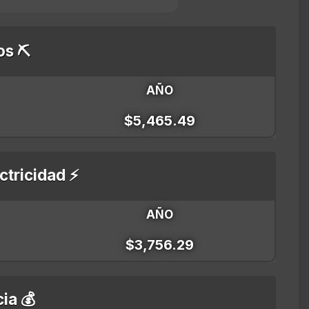
os ⛏️
AÑO
$5,465.49
ctricidad ⚡
AÑO
$3,756.29
ia 💰