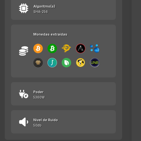
Algoritmo(s)
SHA-256
Monedas extraídas
Poder
5360W
Nivel de Ruido
50db