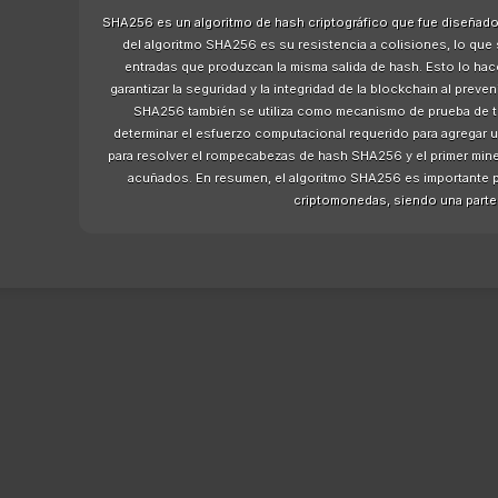
SHA256 es un algoritmo de hash criptográfico que fue diseñado i
del algoritmo SHA256 es su resistencia a colisiones, lo que 
entradas que produzcan la misma salida de hash. Esto lo hac
garantizar la seguridad y la integridad de la blockchain al prev
SHA256 también se utiliza como mecanismo de prueba de trab
determinar el esfuerzo computacional requerido para agregar 
para resolver el rompecabezas de hash SHA256 y el primer min
acuñados. En resumen, el algoritmo SHA256 es importante po
criptomonedas, siendo una parte c