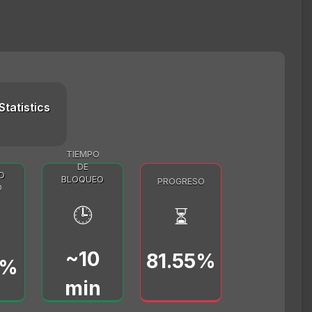
Statistics
TIEMPO
DE
O
BLOQUEO
PROGRESO
O
🕒
⏳
~10
81.55%
0%
min