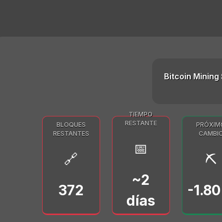
Bitcoin Mining 
TIEMPO
RESTANTE
BLOQUES
PRÓXIM
RESTANTES
CAMBI
📅
🔗
⛏️
~2
372
-1.8
días