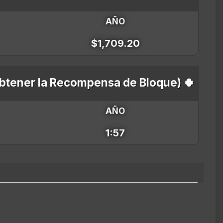
AÑO
$1,709.20
obtener la Recompensa de Bloque) 🍀
AÑO
1:57