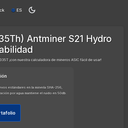
ck
ES
335Th) Antminer S21 Hydro
abilidad
335T ¡con nuestra calculadora de mineros ASIC fácil de usar!
ión
evos estándares en la minería SHA-256,
ación por agua mantiene el ruido en 50db.
rtafolio