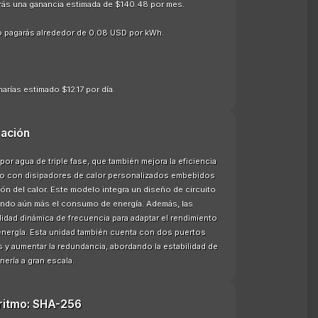
ndrás una ganancia estimada de $140.48 por mes.
o pagarás alrededor de 0.08 USD por kWh.
arías estimado $12.17 por día.
ación
or agua de triple fase, que también mejora la eficiencia
ñado con disipadores de calor personalizados embebidos
ón del calor. Este modelo integra un diseño de circuito
izando aún más el consumo de energía. Además, las
lidad dinámica de frecuencia para adaptar el rendimiento
e energía. Esta unidad también cuenta con dos puertos
s y aumentar la redundancia, abordando la estabilidad de
ería a gran escala.
oritmo: SHA-256