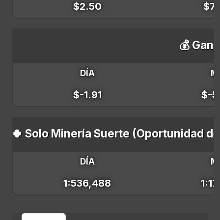
$2.50
$74
💰 Gana
DÍA
M
$-1.91
$-5
🍀 Solo Minería Suerte (Oportunidad d
DÍA
M
1:536,488
1:17