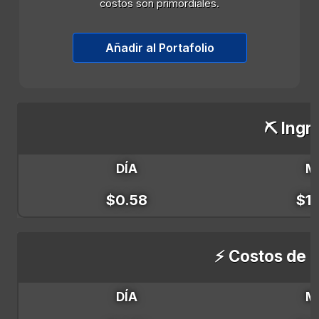
costos son primordiales.
Añadir al Portafolio
⛏️ Ingr
DÍA
M
$0.58
$17
⚡ Costos de E
DÍA
M