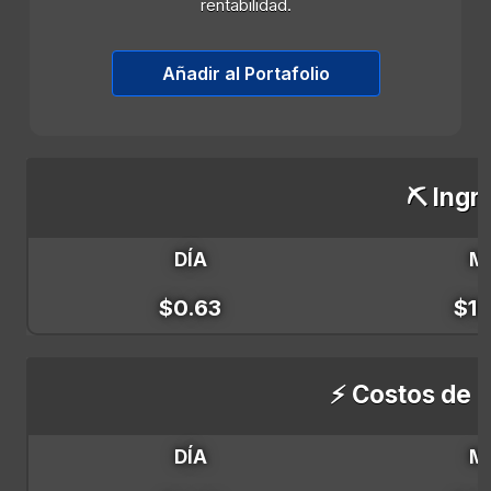
rentabilidad.
Añadir al Portafolio
⛏️ Ingr
DÍA
M
$0.63
$18
⚡ Costos de E
DÍA
M