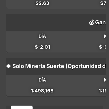
$2.63
$79
💰 Gana
DÍA
M
$-2.01
$-6
🍀 Solo Minería Suerte (Oportunidad d
DÍA
M
1:498,168
1:16