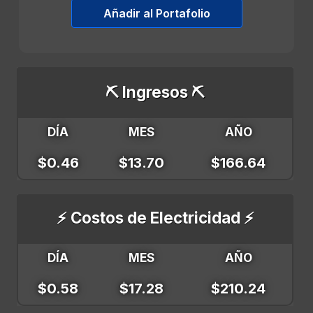
Añadir al Portafolio
⛏️ Ingresos ⛏️
DÍA
MES
AÑO
$0.46
$13.70
$166.64
⚡ Costos de Electricidad ⚡
DÍA
MES
AÑO
$0.58
$17.28
$210.24