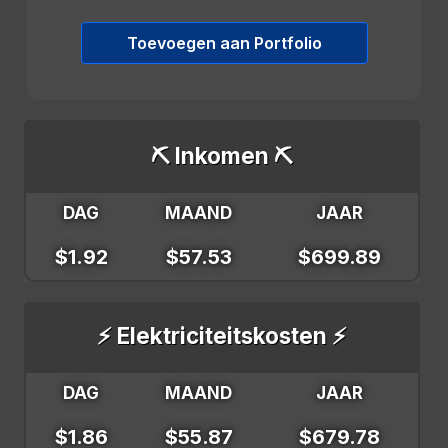
Toevoegen aan Portfolio
⛏️ Inkomen ⛏️
DAG
MAAND
JAAR
$1.92
$57.53
$699.89
⚡ Elektriciteitskosten ⚡
DAG
MAAND
JAAR
$1.86
$55.87
$679.78