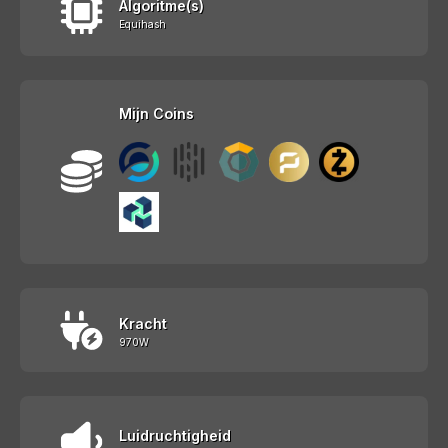
Algoritme(s)
Equihash
Mijn Coins
Kracht
970W
Luidruchtigheid