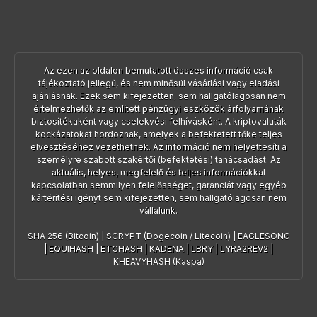
Az ezen az oldalon bemutatott összes információ csak
tájékoztató jellegű, és nem minősül vásárlási vagy eladási
ajánlásnak. Ezek sem kifejezetten, sem hallgatólagosan nem
értelmezhetők az említett pénzügyi eszközök árfolyamának
biztosítékaként vagy cselekvési felhívásként. A kriptovaluták
kockázatokat hordoznak, amelyek a befektetett tőke teljes
elvesztéséhez vezethetnek. Az információ nem helyettesíti a
személyre szabott szakértői (befektetési) tanácsadást. Az
aktuális, helyes, megfelelő és teljes információkkal
kapcsolatban semmilyen felelősséget, garanciát vagy egyéb
kártérítési igényt sem kifejezetten, sem hallgatólagosan nem
vállalunk.
SHA 256 (Bitcoin)
|
SCRYPT (Dogecoin / Litecoin)
|
EAGLESONG
|
EQUIHASH
|
ETCHASH
|
KADENA
|
LBRY
|
LYRA2REV2
|
KHEAVYHASH (Kaspa)