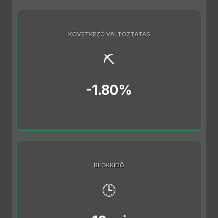
KÖVETKEZŐ VÁLTOZTATÁS
⛏️
-1.80%
BLOKKIDŐ
🕒