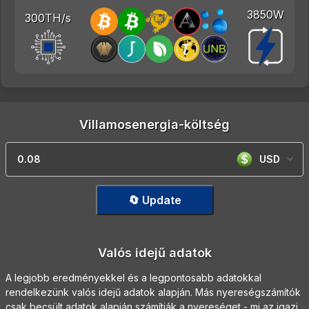
3850W
300TH/s
Villamosenergia-költség
USD
🔄 Update
Valós idejű adatok
A legjobb eredményekkel és a legpontosabb adatokkal
rendelkezünk valós idejű adatok alapján. Más nyereségszámítók
csak becsült adatok alapján számítják a nyereséget - mi az igazi