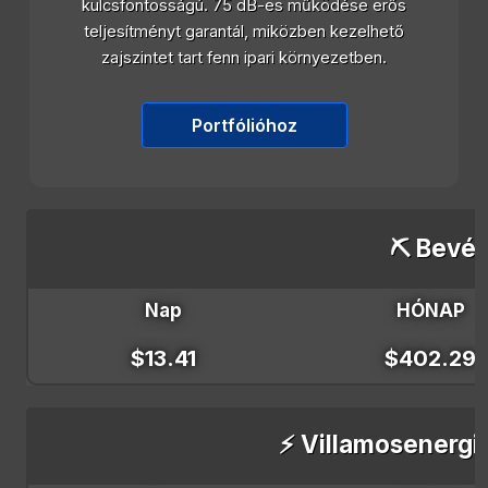
kulcsfontosságú. 75 dB-es működése erős
teljesítményt garantál, miközben kezelhető
zajszintet tart fenn ipari környezetben.
Portfólióhoz
⛏️ Bevét
Nap
HÓNAP
$13.41
$402.29
⚡ Villamosenergi