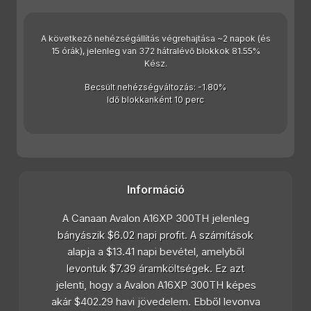
A következő nehézségállítás végrehajtása ~2 napok (és
15 órák), jelenleg van 372 hátralévő blokkok 81.55%
Kész.
Becsült nehézségváltozás: -1.80%
Idő blokkanként 10 perc
Információ
A Canaan Avalon A16XP 300TH jelenleg
bányászik $6.02 napi profit. A számítások
alapja a $13.41 napi bevétel, amelyből
levontuk $7.39 áramköltségek. Ez azt
jelenti, hogy a Avalon A16XP 300TH képes
akár $402.29 havi jövedelem. Ebből levonva