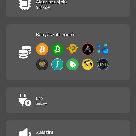
Algoritmus(ok)
SHA-256
Bányászott érmék
Erő
3850W
Zajszint