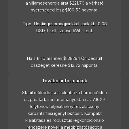
a villamosenergia árát $221.76 a várható
nyereséged lesz $180.53 havonta.
Tipp: Hostingcsomagjainkkal csak kb. 0,08
USD-t kell fizetnie kWh-ként.
Ha a BTC ára eléri $138294 Ön becsült
összeget keresne $12.72 naponta.
További információk
Stabil működéssel különböző hőmérsékleti
és páratartalmi tartományokban az A16XP
folytonos teljesítményt és alacsony
karbantartási igényt biztosít. Kompakt
kialakítása és robusztus légkondicionáló
rendszere növeli a megbízhatóságot a