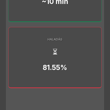
~10 min
HALADÁS
⏳
81.55%