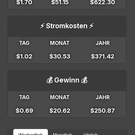
$1.70
$51.15
$622.30
⚡ Stromkosten ⚡
TAG
MONAT
JAHR
$1.02
$30.53
$371.42
💰 Gewinn 💰
TAG
MONAT
JAHR
$0.69
$20.62
$250.87
Wöchentlich
Monatlich
Jährlich