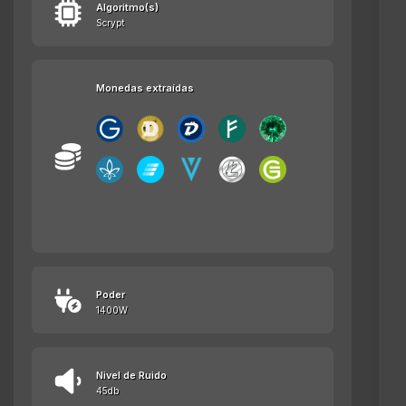
Algoritmo(s)
Scrypt
Monedas extraídas
Poder
1400W
Nivel de Ruido
45db