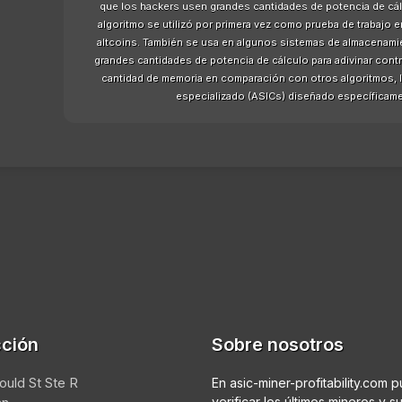
que los hackers usen grandes cantidades de potencia de cálc
algoritmo se utilizó por primera vez como prueba de trabajo e
altcoins. También se usa en algunos sistemas de almacenami
grandes cantidades de potencia de cálculo para adivinar cont
cantidad de memoria en comparación con otros algoritmos, l
especializado (ASICs) diseñado específicame
cción
Sobre nosotros
ould St Ste R
En asic-miner-profitability.com 
verificar los últimos mineros y s