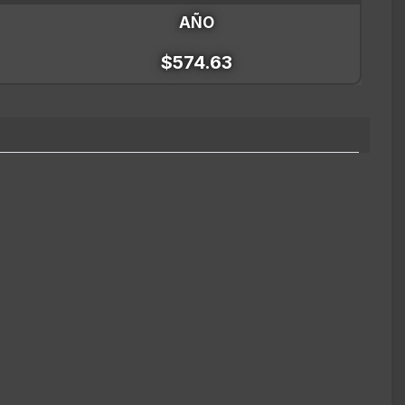
AÑO
$574.63