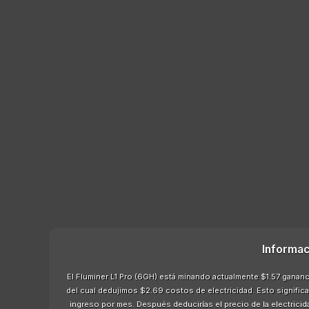
Informac
El Fluminer L1 Pro (6GH) está minando actualmente $1.57 gananci
del cual dedujimos $2.69 costos de electricidad. Esto significa
ingreso por mes. Después deducirías el precio de la electric