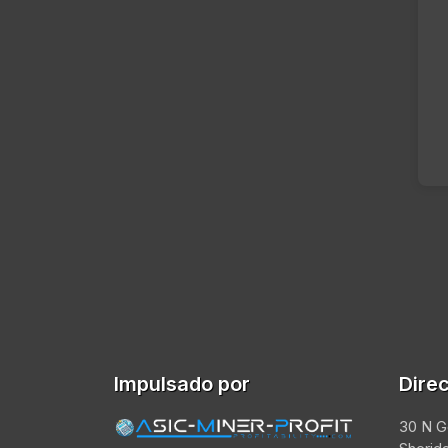
Impulsado por
Dire
30 N G