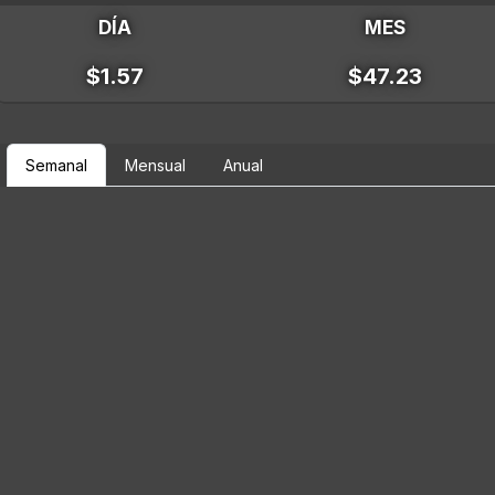
DÍA
MES
$1.57
$47.23
Semanal
Mensual
Anual