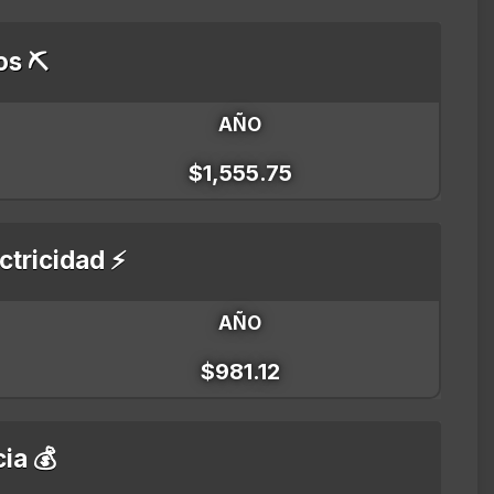
os ⛏️
AÑO
$1,555.75
ctricidad ⚡
AÑO
$981.12
ia 💰