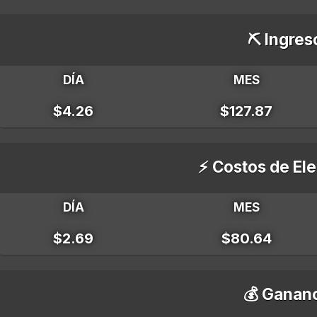
⛏️ Ingres
DÍA
MES
$4.26
$127.87
⚡ Costos de Ele
DÍA
MES
$2.69
$80.64
💰 Gananc