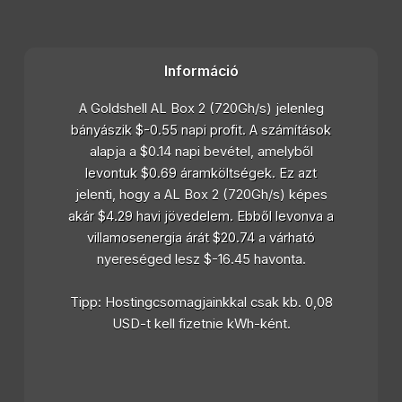
Információ
A Goldshell AL Box 2 (720Gh/s) jelenleg
bányászik $-0.55 napi profit. A számítások
alapja a $0.14 napi bevétel, amelyből
levontuk $0.69 áramköltségek. Ez azt
jelenti, hogy a AL Box 2 (720Gh/s) képes
akár $4.29 havi jövedelem. Ebből levonva a
villamosenergia árát $20.74 a várható
nyereséged lesz $-16.45 havonta.
Tipp: Hostingcsomagjainkkal csak kb. 0,08
USD-t kell fizetnie kWh-ként.