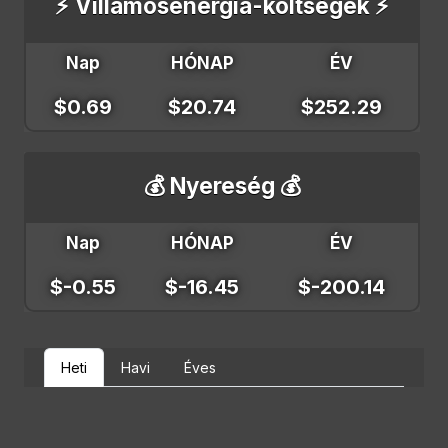
⚡ Villamosenergia-költségek ⚡
Nap
HÓNAP
ÉV
$0.69
$20.74
$252.29
💰 Nyereség 💰
Nap
HÓNAP
ÉV
$-0.55
$-16.45
$-200.14
Heti
Havi
Éves