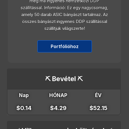
még ma ingyenes nemzetközi DDP
szállítással. Információ: Ez egy nagycsomag,
amely 50 darab ASIC bányászt tartalmaz. Az
összes bányászt ingyenes DDP szállítással
szállítjuk világszerte!
Portfólióhoz
⛏️ Bevétel ⛏️
Nap
HÓNAP
ÉV
$0.14
$4.29
$52.15