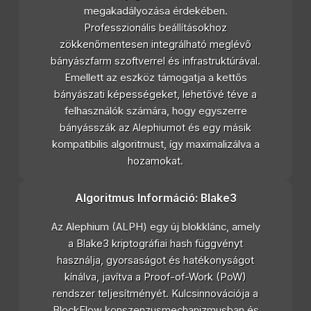
megakadályozása érdekében.
Professzionális beállításokhoz
zökkenőmentesen integrálható meglévő
bányászfarm szoftverrel és infrastruktúrával.
Emellett az eszköz támogatja a kettős
bányászati képességeket, lehetővé téve a
felhasználók számára, hogy egyszerre
bányásszák az Alephiumot és egy másik
kompatibilis algoritmust, így maximalizálva a
hozamokat.
Algoritmus Információ: Blake3
Az Alephium (ALPH) egy új blokklánc, amely
a Blake3 kriptográfiai hash függvényt
használja, gyorsaságot és hatékonyságot
kínálva, javítva a Proof-of-Work (PoW)
rendszer teljesítményét. Kulcsinnovációja a
BlockFlow konszenzusmechanizmusban és