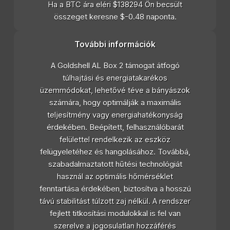
Ha a BTC ára eléri $138294 Ön becsült
összeget keresne $-0.48 naponta.
További információk
A Goldshell AL Box 2 támogat átfogó
túlhajtási és energiatakarékos
üzemmódokat, lehetővé téve a bányászok
számára, hogy optimálják a maximális
teljesítmény vagy energiahatékonyság
érdekében. Beépített, felhasználóbarát
felülettel rendelkezik az eszköz
felügyeletéhez és hangolásához. Továbbá,
szabadalmaztatott hűtési technológiát
használ az optimális hőmérséklet
fenntartása érdekében, biztosítva a hosszú
távú stabilitást túlzott zaj nélkül. A rendszer
fejlett titkosítási modulokkal is fel van
szerelve a jogosulatlan hozzáférés