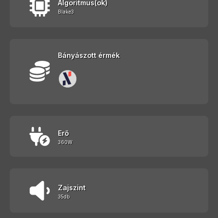
Algoritmus(ok)
Blake3
Bányászott érmék
Erő
360W
Zajszint
35db