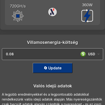
360W
720GH/s
Villamosenergia-költség
USD
🔄 Update
Valós idejű adatok
A legjobb eredményekkel és a legpontosabb adatokkal
rendelkezünk valós idejű adatok alapján. Más nyereségszámítók
csak becsült adatok alapján számítják a nyereséget - mi az igazi