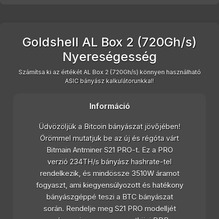
Goldshell AL Box 2 (720Gh/s)
Nyereségesség
Számítsa ki az értékét AL Box 2 (720Gh/s) könnyen használható
ASIC bányász kalkulátorunkkal!
Információ
Üdvözöljük a Bitcoin bányászat jövőjében!
Örömmel mutatjuk be az új és régóta várt
Bitmain Antminer S21 PRO-t. Ez a PRO
verzió 234TH/s bányász hashrate-tel
rendelkezik, és mindössze 3510W áramot
fogyaszt, ami kiegyensúlyozott és hatékony
bányászgéppé teszi a BTC bányászat
során. Rendelje meg S21 PRO modelljét