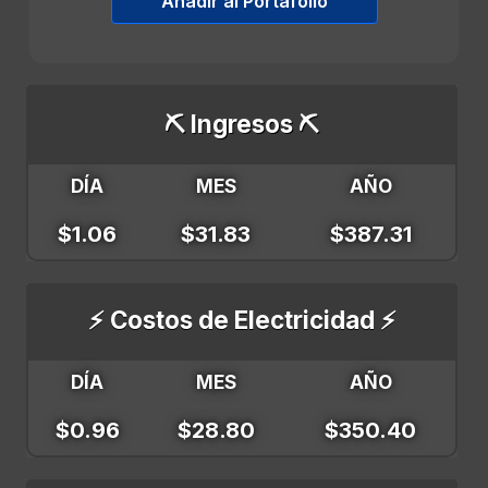
Añadir al Portafolio
⛏️ Ingresos ⛏️
DÍA
MES
AÑO
$1.06
$31.83
$387.31
⚡ Costos de Electricidad ⚡
DÍA
MES
AÑO
$0.96
$28.80
$350.40