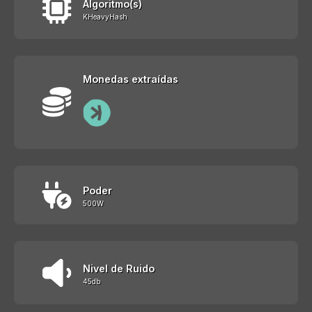
Algoritmo(s)
KHeavyHash
Monedas extraídas
Poder
500W
Nivel de Ruido
45db