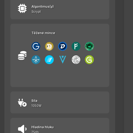
Algoritmus(y)
Scrypt
Těžené mince
Síla
1050W
Hladina hluku
75db