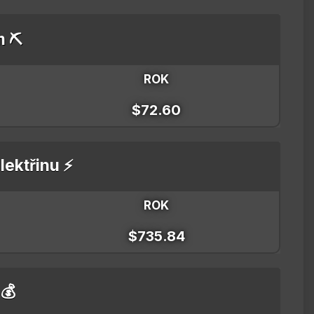
m ⛏️
ROK
$72.60
lektřinu ⚡
ROK
$735.84
 💰