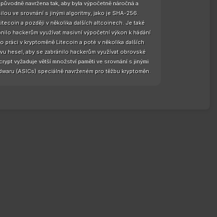
a původně navržena tak, aby byla výpočetně náročná a
ilou ve srovnání s jinými algoritmy, jako je SHA-256.
tecoin a později v několika dalších altcoinech. Je také
ánilo hackerům využívat masivní výpočetní výkon k hádání
 práci v kryptoměně Litecoin a poté v několika dalších
vu hesel, aby se zabránilo hackerům využívat obrovské
ypt vyžaduje větší množství paměti ve srovnání s jinými
rdwaru (ASICs) speciálně navrženém pro těžbu kryptoměn.