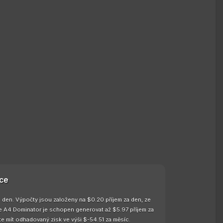
ce
 den. Výpočty jsou založeny na $0.20 příjem za den, ze
že A4 Dominator je schopen generovat až $5.97 příjem za
e mít odhadovaný zisk ve výši $-54.51 za měsíc.