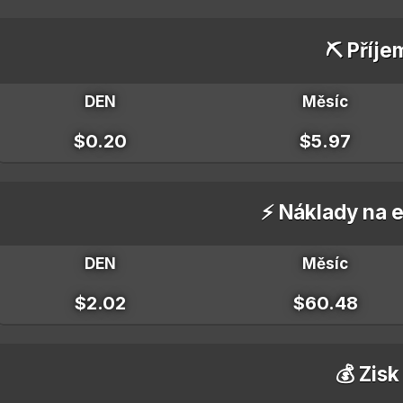
⛏️ Příje
DEN
Měsíc
$0.20
$5.97
⚡ Náklady na e
DEN
Měsíc
$2.02
$60.48
💰 Zisk