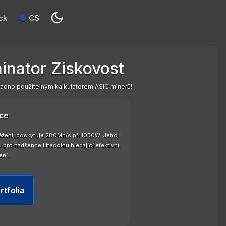
ck
CS
inator Ziskovost
adno použitelným kalkulátorem ASIC minerů!
ce
 těžení, poskytuje 280Mh/s při 1050W. Jeho
 pro nadšence Litecoinu hledající efektivní
ení.
rtfolia