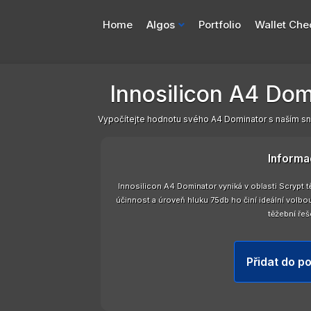
Home
Algos
Portfolio
Wallet Che
Innosilicon A4 Dom
Vypočítejte hodnotu svého A4 Dominator s naším sn
Informa
Innosilicon A4 Dominator vyniká v oblasti Scrypt
účinnost a úroveň hluku 75db ho činí ideální volbou
těžební řeš
Přidat do po