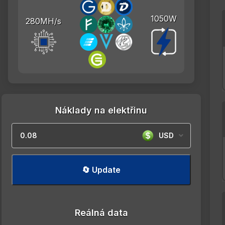
1050W
280MH/s
Náklady na elektřinu
USD
🔄 Update
Reálná data