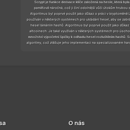
Scrypt je funkce derivace klíče založená na hesle, která byl
paměťově náročná, což ji činí odolnější vůči útokům hrubou s
Algoritmus byl poprvé použit jako důkaz o práci v kryptoměně Li
používán v některých systémech pro ukládání hesel, aby se zabr
hesel lámáním hashů. Algoritmus byl poprvé použit jako důkaz o
altcoinech. Je také využíván v některých systémech pro úscho
množství výpočetní špičky k odhadu hesel rozluštěním hashů. Scr
algoritmy, což ztěžuje jeho implementaci na specializovaném ha
sa
O nás