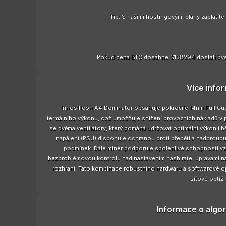
Tip: S našimi hostingovými plány zaplatít
Pokud cena BTC dosáhne $138294 dostali bys
Více info
Innosilicon A4 Dominator obsahuje pokročilé 14nm Full Cu
termálního výkonu, což umožňuje snížení provozních nákladů v 
se dvěma ventilátory, který pomáhá udržovat optimální výkon i
napájení (PSU) disponuje ochranou proti přepětí a nadproudu, 
podmínek. Dále miner podporuje spolehlivé schopnosti vz
bezproblémovou kontrolu nad nastavením hash rate, úpravami nap
rozhraní. Tato kombinace robustního hardwaru a softwarové opti
síťové obtížn
Informace o algor