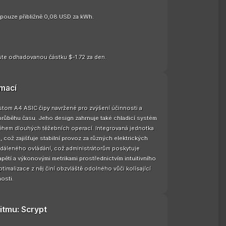
e pouze přibližně 0,08 USD za kWh.
te odhadovanou částku $-1.72 za den.
rmací
stom A4 ASIC čipy navržené pro zvýšení účinnosti a
průběhu času. Jeho design zahrnuje také chladicí systém
 během dlouhých těžebních operací. Integrovaná jednotka
což zajišťuje stabilní provoz za různých elektrických
dáleného ovládání, což administrátorům poskytuje
ětí a výkonovými metrikami prostřednictvím intuitivního
malizace z něj činí obzvláště odolného vůči kolísající
osti.
itmu: Scrypt