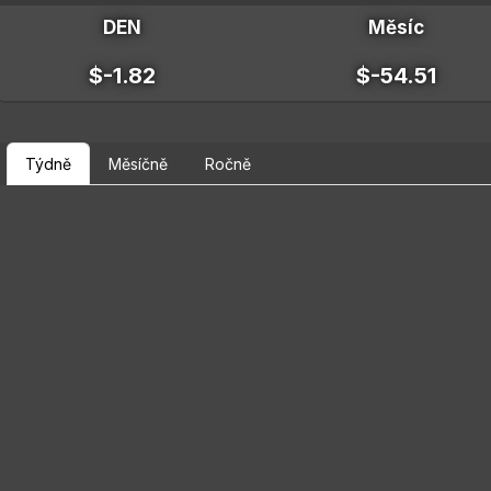
DEN
Měsíc
$-1.82
$-54.51
Týdně
Měsíčně
Ročně