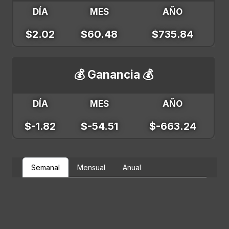
DÍA
MES
AÑO
$2.02
$60.48
$735.84
💰 Ganancia 💰
DÍA
MES
AÑO
$-1.82
$-54.51
$-663.24
Semanal
Mensual
Anual