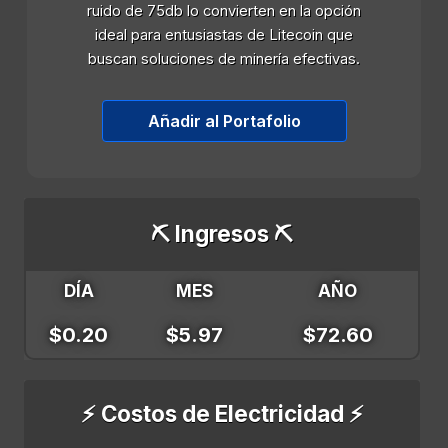
ruido de 75db lo convierten en la opción
ideal para entusiastas de Litecoin que
buscan soluciones de minería efectivas.
Añadir al Portafolio
⛏️ Ingresos ⛏️
DÍA
MES
AÑO
$0.20
$5.97
$72.60
⚡ Costos de Electricidad ⚡