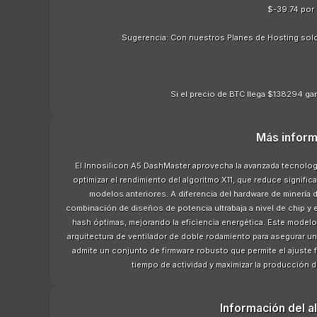
$-39.74 por
Sugerencia: Con nuestros Planes de Hosting sol
Si el precio de BTC llega $138294 gan
Más inform
El Innosilicon A5 DashMaster aprovecha la avanzada tecnolog
optimizar el rendimiento del algoritmo X11, que reduce signi
modelos anteriores. A diferencia del hardware de minería 
combinación de diseños de potencia ultrabaja a nivel de chip y
hash óptimas, mejorando la eficiencia energética. Este model
arquitectura de ventilador de doble rodamiento para asegurar 
admite un conjunto de firmware robusto que permite el ajuste fi
tiempo de actividad y maximizar la producción d
Información del a