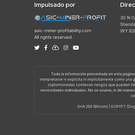
Impulsado por
Dire
30 N G
Sherid
asic-miner-profitability.com
WY 828
All rights reserved.
Toda la información presentada en esta página
interpretarse ni explícita ni implícitamente como un
criptomonedas conllevan riesgos que pueden lleva
necesidades individuales. No se asume, ni de manera e
co
SHA 256 (Bitcoin)
|
SCRYPT (Doge