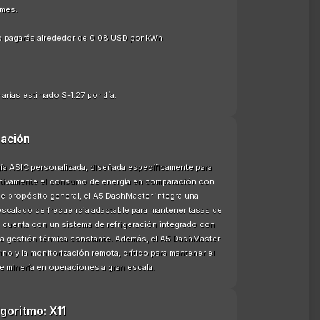
 mes.
o pagarás alrededor de 0.08 USD por kWh.
arías estimado $-1.27 por día.
ación
ía ASIC personalizada, diseñada específicamente para
ficativamente el consumo de energía en comparación con
de propósito general, el A5 DashMaster integra una
 escalado de frecuencia adaptable para mantener tasas de
o cuenta con un sistema de refrigeración integrado con
una gestión térmica constante. Además, el A5 DashMaster
no y la monitorización remota, crítico para mantener el
e minería en operaciones a gran escala.
lgoritmo: X11