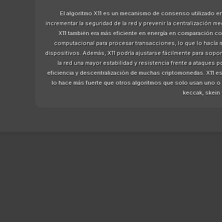
El algoritmo X11 es un mecanismo de consenso utilizado e
incrementar la seguridad de la red y prevenir la centralización 
X11 también era más eficiente en energía en comparación c
computacional para procesar transacciones, lo que lo hacía 
dispositivos. Además, X11 podría ajustarse fácilmente para sopo
la red una mayor estabilidad y resistencia frente a ataques p
eficiencia y descentralización de muchas criptomonedas. X11 e
lo hace más fuerte que otros algoritmos que solo usan uno o d
keccak, skein y