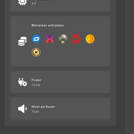
X11
Monedas extraídas
Poder
750W
Nivel de Ruido
75db