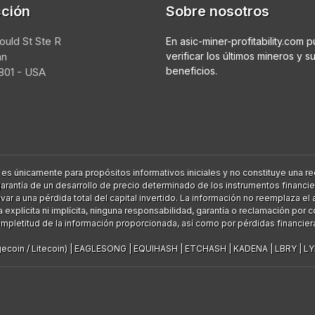
cción
Sobre nosotros
ould St Ste R
En asic-miner-profitability.com 
an
verificar los últimos mineros y s
beneficios.
01 - USA
 es únicamente para propósitos informativos iniciales y no constituye una
a garantía de un desarrollo de precio determinado de los instrumentos financ
r a una pérdida total del capital invertido. La información no reemplaza e
xplícita ni implícita, ninguna responsabilidad, garantía o reclamación por 
mpletitud de la información proporcionada, así como por pérdidas financier
coin / Litecoin)
|
EAGLESONG
|
EQUIHASH
|
ETCHASH
|
KADENA
|
LBRY
|
LY