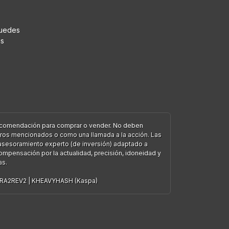
puedes
us
 recomendación para comprar o vender. No deben
ieros mencionados o como una llamada a la acción. Las
l asesoramiento experto (de inversión) adaptado a
compensación por la actualidad, precisión, idoneidad y
as.
RA2REV2
|
KHEAVYHASH (Kaspa)