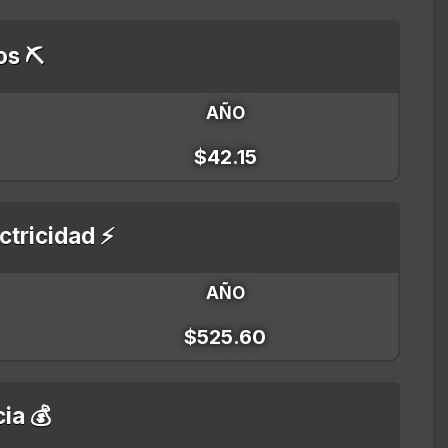
os ⛏️
AÑO
$42.15
ctricidad ⚡
AÑO
$525.60
ia 💰