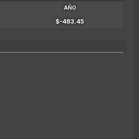
AÑO
$-483.45