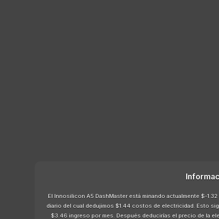
Informac
El Innosilicon A5 DashMaster está minando actualmente $-1.32 
diario del cual dedujimos $1.44 costos de electricidad. Esto s
$3.46 ingreso por mes. Después deducirías el precio de la el