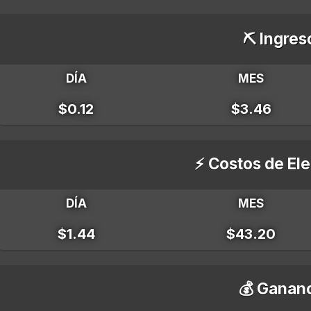
⛏️ Ingres
DÍA
MES
$0.12
$3.46
⚡ Costos de Ele
DÍA
MES
$1.44
$43.20
💰 Gananc