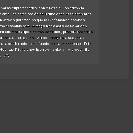
n varias criptomonedas, como Dash. Su objetivo era
mediante una combinación de 11 funciones hash diferentes.
on otros algoritmos, ya que requería menos potencia
más accesible para un rango más amplio de usuarios y
rtar diferentes tipos de transacciones, proporcionando a
otenciales; en general, X11 contribuyó a la seguridad,
s una combinación de 11 funciones hash diferentes. Esto
os. Las 11 funciones hash son blake, bmw, groestl, jh,
 luffa.