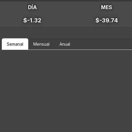
DÍA
MES
$-1.32
$-39.74
Semanal
Mensual
Anual