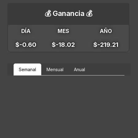
💰 Ganancia 💰
DÍA
MES
AÑO
$-0.60
$-18.02
$-219.21
Semanal
Mensual
Anual