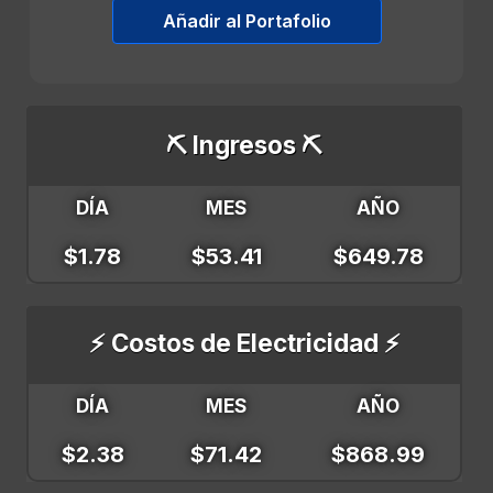
Añadir al Portafolio
⛏️ Ingresos ⛏️
DÍA
MES
AÑO
$1.78
$53.41
$649.78
⚡ Costos de Electricidad ⚡
DÍA
MES
AÑO
$2.38
$71.42
$868.99