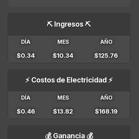
⛏️ Ingresos ⛏️
DÍA
MES
AÑO
$0.34
$10.34
$125.76
⚡ Costos de Electricidad ⚡
DÍA
MES
AÑO
$0.46
$13.82
$168.19
💰 Ganancia 💰