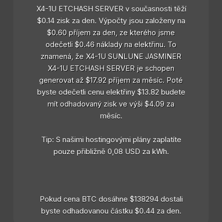
X4-1U ETCHASH SERVER v současnosti těží
$0.14 zisk za den. Výpočty jsou založeny na
$0.60 příjem za den, ze kterého jsme
odečetli $0.46 náklady na elektřinu. To
znamená, že X4-1U SUNLUNE JASMINER
X4-1U ETCHASH SERVER je schopen
generovat až $17.92 příjem za měsíc. Poté
byste odečetli cenu elektřiny $13.82 budete
mít odhadovaný zisk ve výši $4.09 za
měsíc.
Tip: S našimi hostingovými plány zaplatíte
pouze přibližně 0,08 USD za kWh.
Pokud cena BTC dosáhne $138294 dostali
byste odhadovanou částku $0.44 za den.