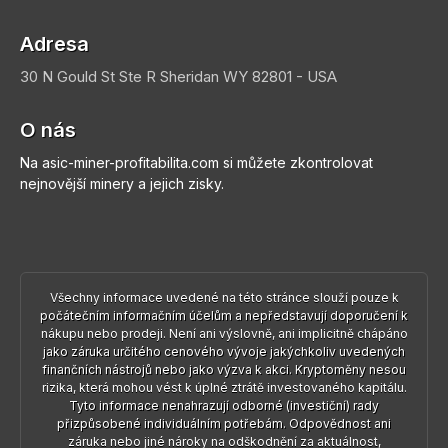
Adresa
30 N Gould St Ste R
Sheridan
WY 82801 - USA
O nás
Na asic-miner-profitabilita.com si můžete zkontrolovat
nejnovější minery a jejich zisky.
Všechny informace uvedené na této stránce slouží pouze k
počátečním informačním účelům a nepředstavují doporučení k
nákupu nebo prodeji. Není ani výslovně, ani implicitně chápáno
jako záruka určitého cenového vývoje jakýchkoliv uvedených
finančních nástrojů nebo jako výzva k akci. Kryptoměny nesou
rizika, která mohou vést k úplné ztrátě investovaného kapitálu.
Tyto informace nenahrazují odborné (investiční) rady
přizpůsobené individuálním potřebám. Odpovědnost ani
záruka nebo jiné nároky na odškodnění za aktuálnost,