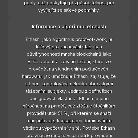
pooly, což poskytuje přizpůsobitelnost pro
vyvíjející se síťové podmínky.
Informace o algoritmu: etchash
Ethash, jako algoritmus proof-of-work, je
klíčový pro zachování stability a
důvěryhodnosti mnoha blockchainů jako
ETC. Decentralizované těžení, které lze
provádět na standardním počítačovém
hardwaru, jak umožňuje Ethash, zajišťuje, že
síť není kontrolována několika obrovskými
těžebními subjekty. Jednou z definujících
designových vlastností Ethash je jeho
náročnost na paměť, což ztěžuje útočníkům
provádět útok 51 %, při kterém se snaží
manipulovat s transakcemi dominováním
většinou výpočetní síly sítě. Potřeba Ethash
pro značné množství paměti k provádění