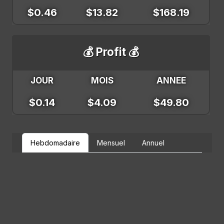
$0.46
$13.82
$168.19
💰 Profit 💰
JOUR
MOIS
ANNEE
$0.14
$4.09
$49.80
Hebdomadaire
Mensuel
Annuel