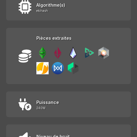
Algorithme(s)
etchash
Pièces extraites
Puissance
240W
Niveau de bruit