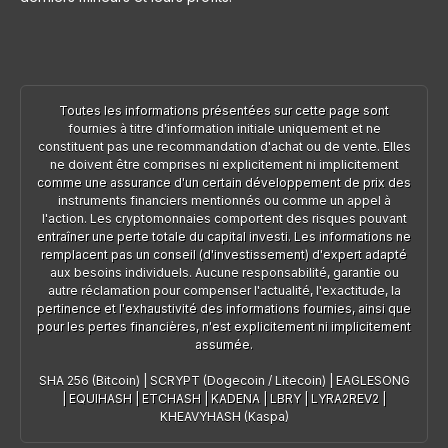
Toutes les informations présentées sur cette page sont
fournies à titre d'information initiale uniquement et ne
constituent pas une recommandation d'achat ou de vente. Elles
ne doivent être comprises ni explicitement ni implicitement
comme une assurance d'un certain développement de prix des
instruments financiers mentionnés ou comme un appel à
l'action. Les cryptomonnaies comportent des risques pouvant
entraîner une perte totale du capital investi. Les informations ne
remplacent pas un conseil (d'investissement) d'expert adapté
aux besoins individuels. Aucune responsabilité, garantie ou
autre réclamation pour compenser l'actualité, l'exactitude, la
pertinence et l'exhaustivité des informations fournies, ainsi que
pour les pertes financières, n'est explicitement ni implicitement
assumée.
SHA 256 (Bitcoin)
|
SCRYPT (Dogecoin / Litecoin)
|
EAGLESONG
|
EQUIHASH
|
ETCHASH
|
KADENA
|
LBRY
|
LYRA2REV2
|
KHEAVYHASH (Kaspa)