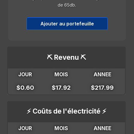
de 65db.
Ajouter au portefeuille
⛏️ Revenu ⛏️
JOUR
MOIS
ANNEE
$0.60
$17.92
$217.99
⚡ Coûts de l'électricité ⚡
JOUR
MOIS
ANNEE