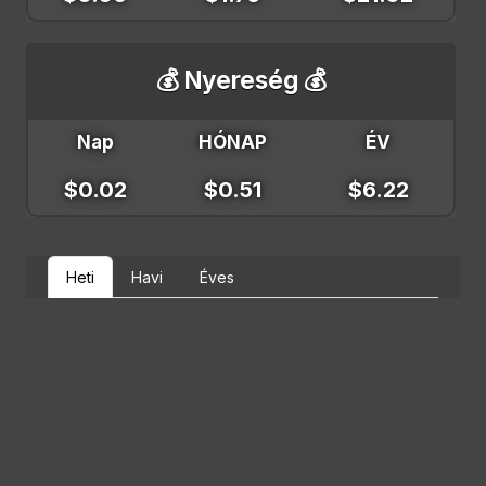
💰 Nyereség 💰
Nap
HÓNAP
ÉV
$0.02
$0.51
$6.22
Heti
Havi
Éves