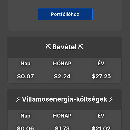
Portfólióhoz
⛏️ Bevétel ⛏️
Nap
HÓNAP
ÉV
$0.07
$2.24
$27.25
⚡ Villamosenergia-költségek ⚡
Nap
HÓNAP
ÉV
$0.06
$1.73
$21.02