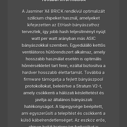
A Jasminer X4 BRICK rendkívül optimalizált
szilícium chipeket használ, amelyeket
kifejezetten az EtHash bányászathoz
terveztek, így jobb hash teljesítményt nyújt
watt per watt arányban más ASIC
bányászokkal szemben. Egyedülálló kettős
ventilátoros hűtőrendszert alkalmaz, amely
hosszabb használat esetén is optimális
hőmérsékletet tart fenn, ezáltal biztosítva a
hardver hosszabb élettartamát. Továbbá a
firmware támogatja a fejlett bányászpool
protokollokat, beleértve a Stratum V2-t,
amely csökkenti a hálózati késleltetést és
javítja az általános bányászati
hatékonyságot. A tápegysége beépített,
ami egyszerűsíti a telepítést és csökkenti a
külső kábelrendetlenséget. Az eszköz erős,