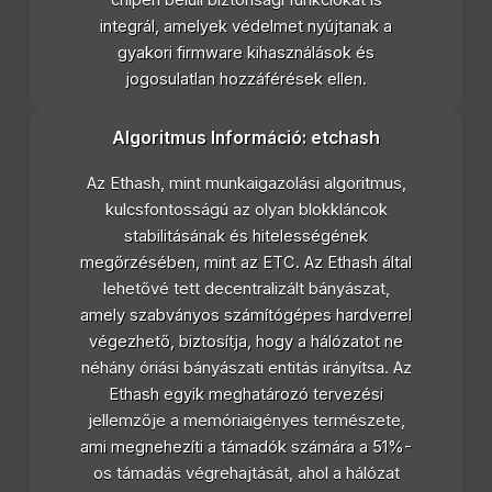
chipen belüli biztonsági funkciókat is
integrál, amelyek védelmet nyújtanak a
gyakori firmware kihasználások és
jogosulatlan hozzáférések ellen.
Algoritmus Információ: etchash
Az Ethash, mint munkaigazolási algoritmus,
kulcsfontosságú az olyan blokkláncok
stabilitásának és hitelességének
megőrzésében, mint az ETC. Az Ethash által
lehetővé tett decentralizált bányászat,
amely szabványos számítógépes hardverrel
végezhető, biztosítja, hogy a hálózatot ne
néhány óriási bányászati entitás irányítsa. Az
Ethash egyik meghatározó tervezési
jellemzője a memóriaigényes természete,
ami megnehezíti a támadók számára a 51%-
os támadás végrehajtását, ahol a hálózat