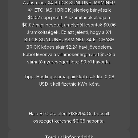
A Jasminer X4 BRICK SUNLUNE JASMINER
X4 ETCHASH BRICK jelenleg bányászik
$0.02 napi profit. A számítások alapja a
$0.07 napi bevétel, amelyből levontuk $0.06
áramköltségek. Ez azt jelenti, hogy a X4
BRICK SUNLUNE JASMINER X4 ETCHASH
BRICK képes akár $2.24 havi jövedelem.
Ebből levonva a villamosenergia árát $1.73 a
várható nyereséged lesz $0.51 havonta.
Tipp: Hostingcsomagjainkkal csak kb. 0,08
USD-t kell fizetnie kWh-ként.
Ha a BTC ára eléri $138294 Ön becsült
összeget keresne $0.05 naponta.
További információk