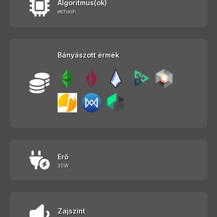
Algoritmus(ok)
etchash
Bányászott érmék
Erő
30W
Zajszint