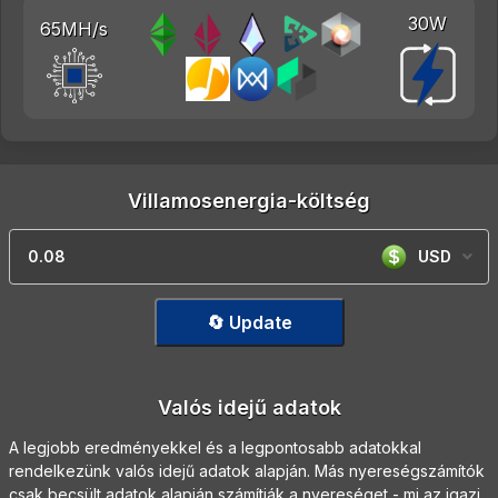
30W
65MH/s
Villamosenergia-költség
USD
🔄 Update
Valós idejű adatok
A legjobb eredményekkel és a legpontosabb adatokkal
rendelkezünk valós idejű adatok alapján. Más nyereségszámítók
csak becsült adatok alapján számítják a nyereséget - mi az igazi