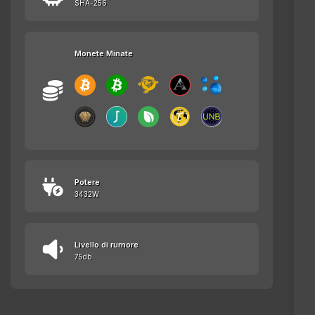
SHA-256
Monete Minate
Potere
3432W
Livello di rumore
75db