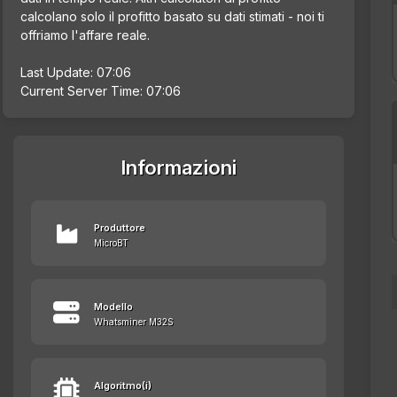
calcolano solo il profitto basato su dati stimati - noi ti
offriamo l'affare reale.
Last Update: 07:06
Current Server Time: 07:06
Informazioni
Produttore
MicroBT
Modello
Whatsminer M32S
Algoritmo(i)