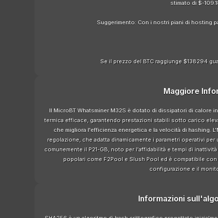
stimato di $-109.1
Suggerimento: Con i nostri piani di hosting 
Se il prezzo del BTC raggiunge $138294 gua
Maggiore Info
Il MicroBT Whatsminer M32S è dotato di dissipatori di calore in 
termica efficace, garantendo prestazioni stabili sotto carico ele
che migliora l'efficienza energetica e la velocità di hashing.
regolazione, che adatta dinamicamente i parametri operativi per 
comunemente il P21-GB, noto per l'affidabilità e tempi di inattività
popolari come F2Pool e Slush Pool ed è compatibile con va
configurazione e il monito
Informazioni sull'al