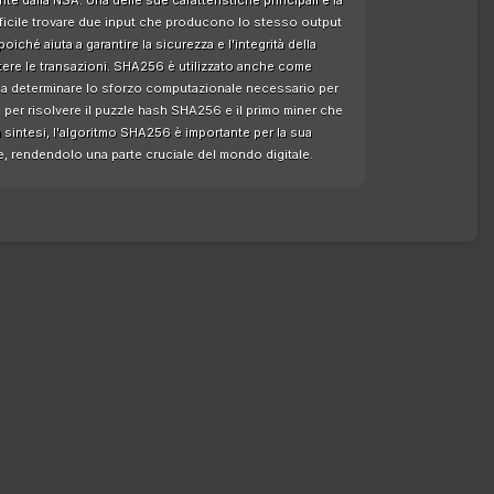
e dalla NSA. Una delle sue caratteristiche principali è la
ifficile trovare due input che producono lo stesso output
oiché aiuta a garantire la sicurezza e l'integrità della
tere le transazioni. SHA256 è utilizzato anche come
 a determinare lo sforzo computazionale necessario per
per risolvere il puzzle hash SHA256 e il primo miner che
 sintesi, l'algoritmo SHA256 è importante per la sua
ute, rendendolo una parte cruciale del mondo digitale.