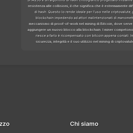
SHA256 è un algoritmo di hash crittografico progettato inizialment
resistenza alle collisioni, il che significa che è estremamente d
di hash. Questo lo rende ideale per l'uso nelle criptovalute, p
blockchain impedendo ad attori malintenzionati di manomet
meccanismo di proof-of-work nel mining di Bitcoin, dove serve
aggiungere un nuovo blocco alla blockchain. I miner competono 
riesce a farlo è ricompensato con bitcoin appena coniati. In
sicurezza, integrità e il suo utilizzo nel mining di criptoval
izzo
Chi siamo