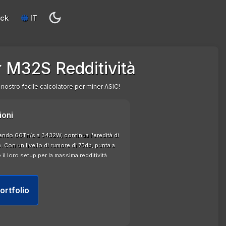
eck
IT
 M32S Redditività
 nostro facile calcolatore per miner ASIC!
ioni
do 66Th/s a 3432W, continua l'eredità di
a. Con un livello di rumore di 75db, punta a
il loro setup per la massima redditività.
ortfolio