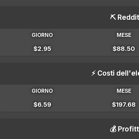
⛏️ Reddit
GIORNO
MESE
$2.95
$88.50
⚡ Costi dell'el
GIORNO
MESE
$6.59
$197.68
💰 Profit