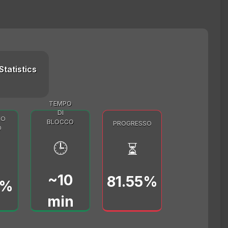
Statistics
TEMPO
DI
MO
BLOCCO
PROGRESSO
O
🕒
⏳
~10
81.55%
0%
min