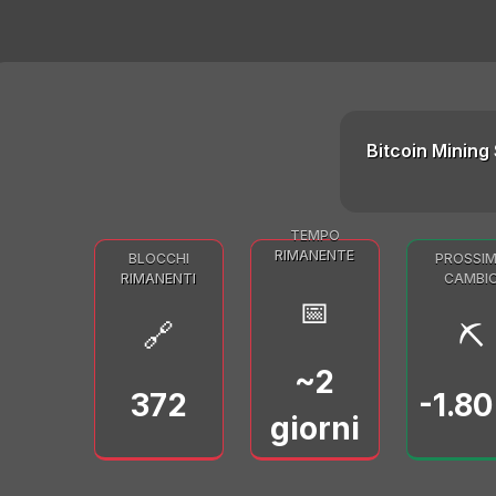
Bitcoin Mining 
TEMPO
RIMANENTE
BLOCCHI
PROSSI
RIMANENTI
CAMBI
📅
🔗
⛏️
~2
372
-1.8
giorni