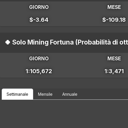
GIORNO
MESE
$-3.64
$-109.18
🍀 Solo Mining Fortuna (Probabilità di o
GIORNO
MESE
1:105,672
1:3,471
Settimanale
Mensile
Annuale