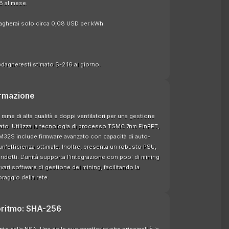
8 al mese.
pagherai solo circa 0,08 USD per kWh.
dagneresti stimato $-2.16 al giorno.
rmazione
rame di alta qualità e doppi ventilatori per una gestione
vato. Utilizza la tecnologia di processo TSMC 7nm FinFET,
 L'M32S include firmware avanzato con capacità di auto-
un'efficienza ottimale. Inoltre, presenta un robusto PSU,
 ridotti. L'unità supporta l'integrazione con pool di mining
ri software di gestione del mining, facilitando la
raggio della rete.
goritmo: SHA-256