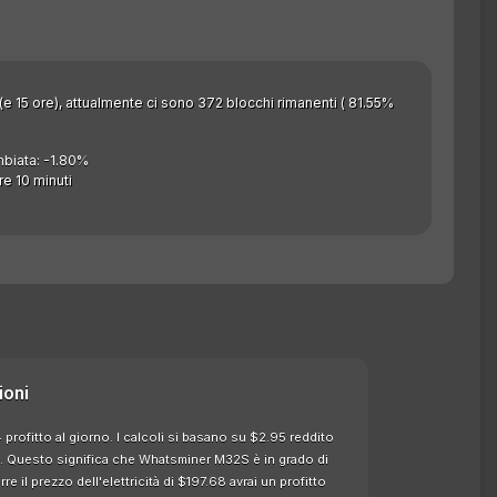
 (e 15 ore), attualmente ci sono 372 blocchi rimanenti ( 81.55%
mbiata: -1.80%
e 10 minuti
ioni
ofitto al giorno. I calcoli si basano su $2.95 reddito
tà. Questo significa che Whatsminer M32S è in grado di
 il prezzo dell'elettricità di $197.68 avrai un profitto