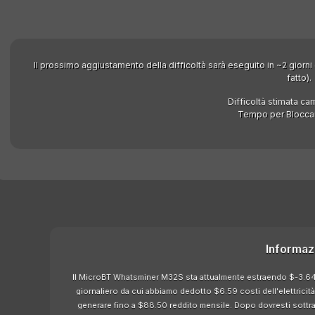
Il prossimo aggiustamento della difficoltà sarà eseguito in ~2 giorni
fatto).
Difficoltà stimata ca
Tempo per Bloccar
Informaz
Il MicroBT Whatsminer M32S sta attualmente estraendo $-3.64 pr
giornaliero da cui abbiamo dedotto $6.59 costi dell'elettrici
generare fino a $88.50 reddito mensile. Dopo dovresti sottrarre