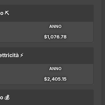
o ⛏️
ANNO
$1,076.78
ettricità ⚡
ANNO
$2,405.15
to 💰