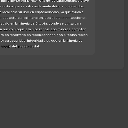
nicialmente por la NSA. Una de las características clave
significa que es extremadamente difícil encontrar dos
e ideal para su uso en criptomonedas, ya que ayuda a
enir que actores malintencionados alteren transacciones.
ajo en la minería de Bitcoin, donde se utiliza para
un nuevo bloque a la blockchain. Los mineros compiten
ero en resolverlo es recompensado con bitcoins recién
r su seguridad, integridad y su uso en la minería de
rucial del mundo digital.