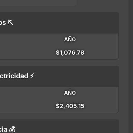
os ⛏️
AÑO
$1,076.78
ctricidad ⚡
AÑO
$2,405.15
ia 💰