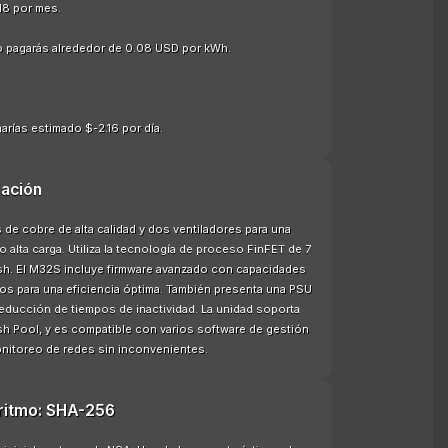
18 por mes.
o pagarás alrededor de 0.08 USD por kWh.
arías estimado $-2.16 por día.
ación
e cobre de alta calidad y dos ventiladores para una
 alta carga. Utiliza la tecnología de proceso FinFET de 7
hash. El M32S incluye firmware avanzado con capacidades
os para una eficiencia óptima. También presenta una PSU
reducción de tiempos de inactividad. La unidad soporta
h Pool, y es compatible con varios software de gestión
onitoreo de redes sin inconvenientes.
oritmo: SHA-256