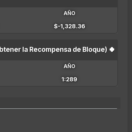
AÑO
$-1,328.36
obtener la Recompensa de Bloque) 🍀
AÑO
1:289