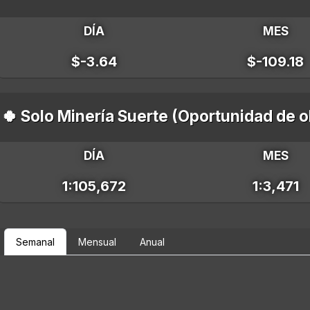
DÍA
MES
$-3.64
$-109.18
🍀 Solo Minería Suerte (Oportunidad de 
DÍA
MES
1:105,672
1:3,471
Semanal
Mensual
Anual