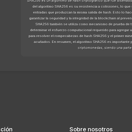
SHA256 es un algoritmo de hash criptográfico que fue diseñado i
del algoritmo SHA256 es su resistencia a colisiones, lo que 
entradas que produzcan la misma salida de hash. Esto lo hac
garantizar la seguridad y la integridad de la blockchain al prev
SHA256 también se utiliza como mecanismo de prueba de trab
determinar el esfuerzo computacional requerido para agregar 
para resolver el rompecabezas de hash SHA256 y el primer min
acuñados. En resumen, el algoritmo SHA256 es importante po
criptomonedas, siendo una parte c
cción
Sobre nosotros