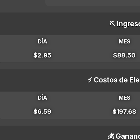
⛏️ Ingres
DÍA
MES
$2.95
$88.50
⚡ Costos de Ele
DÍA
MES
$6.59
$197.68
💰 Gananc