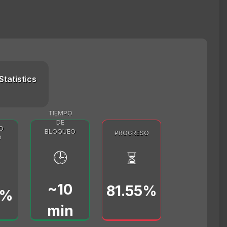
Statistics
TIEMPO
DE
O
BLOQUEO
PROGRESO
O
🕒
⏳
~10
81.55%
0%
min