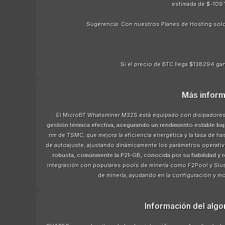
estimada de $-109.
Sugerencia: Con nuestros Planes de Hosting sol
Si el precio de BTC llega $138294 gan
Más inform
El MicroBT Whatsminer M32S está equipado con disipadores d
gestión térmica efectiva, asegurando un rendimiento estable bajo
nm de TSMC, que mejora la eficiencia energética y la tasa de 
de autoajuste, ajustando dinámicamente los parámetros operativ
robusta, comúnmente la P21-GB, conocida por su fiabilidad y 
integración con populares pools de minería como F2Pool y Slus
de minería, ayudando en la configuración y m
Información del alg