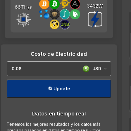
3432W
66TH/s
Costo de Electricidad
USD
🔄 Update
Datos en tiempo real
Tenemos los mejores resultados y los datos más
precisos basados en datos en tiempo real. Otros