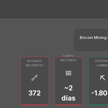
Bitcoin Mining 
TIEMPO
RESTANTE
BLOQUES
PRÓXIM
RESTANTES
CAMBI
📅
🔗
⛏️
~2
372
-1.8
días